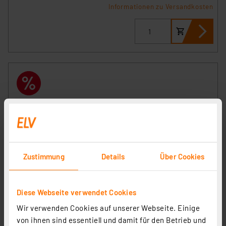
Informationen zu Versandkosten
Zustimmung
Details
Über Cookies
Die Bold 24V-Garten Set LED Gartenstrahler, DC 24V,
Diese Webseite verwendet Cookies
3W, 30000, 2er Set
Wir verwenden Cookies auf unserer Webseite. Einige
Artikel-Nr. 258504
von ihnen sind essentiell und damit für den Betrieb und