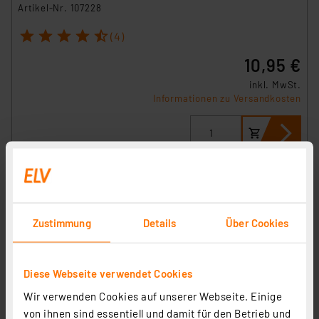
Artikel-Nr. 107228
1
2
3
4
5
(4)
10,95 €
inkl. MwSt.
Informationen zu Versandkosten
H-Tronic Hutschienengehäuse 105 x 90 x 71 mm, grau
Artikel-Nr. 107230
Zustimmung
Details
Über Cookies
1
2
3
4
5
(2)
7,95 €
Diese Webseite verwendet Cookies
inkl. MwSt.
Wir verwenden Cookies auf unserer Webseite. Einige
Informationen zu Versandkosten
von ihnen sind essentiell und damit für den Betrieb und