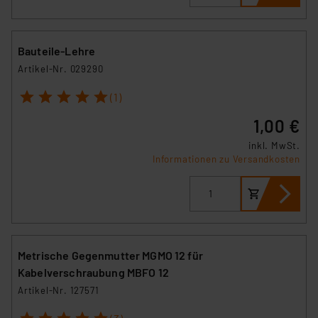
Bauteile-Lehre
Artikel-Nr. 029290
1
2
3
4
5
(1)
1,00 €
inkl. MwSt.
Informationen zu Versandkosten
Metrische Gegenmutter MGMO 12 für
Kabelverschraubung MBFO 12
Artikel-Nr. 127571
1
2
3
4
5