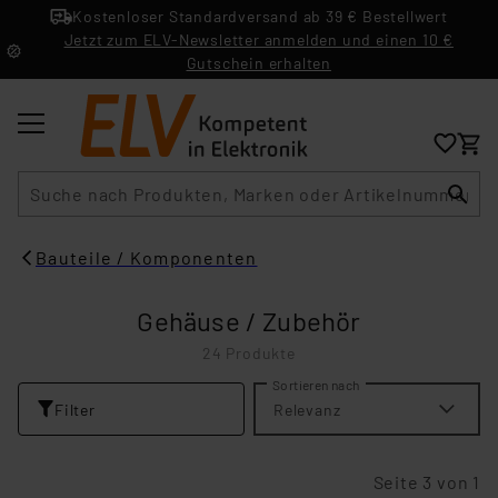
Kostenloser Standardversand ab 39 € Bestellwert
Jetzt zum ELV-Newsletter anmelden und einen 10 €
Gutschein erhalten
Suche
Bauteile / Komponenten
Gehäuse / Zubehör
24 Produkte
Sortieren nach
Filter
Relevanz
Seite 3 von 1