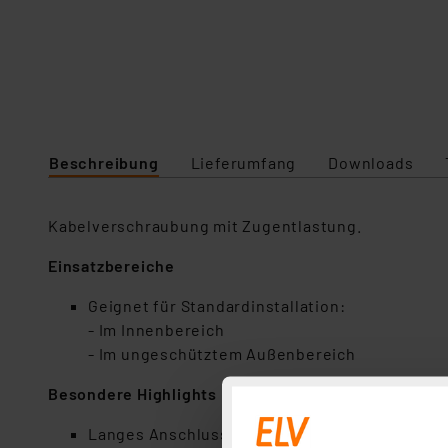
Beschreibung
Lieferumfang
Downloads
Kabelverschraubung mit Zugentlastung.
Einsatzbereiche
Geignet für Standardinstallation:
- Im Innenbereich
- Im ungeschütztem Außenbereich
Besondere Highlights
Langes Anschlussgewinde