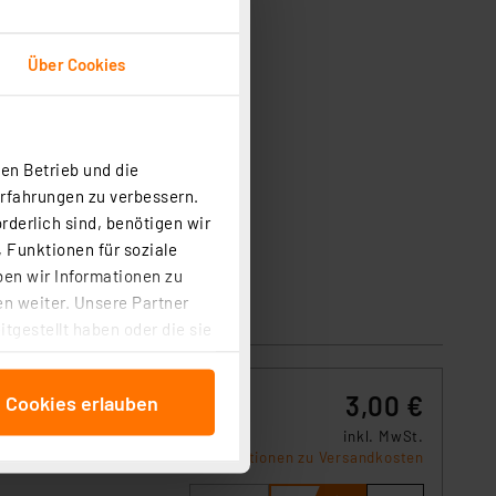
Über Cookies
en Betrieb und die
Erfahrungen zu verbessern.
rderlich sind, benötigen wir
 Funktionen für soziale
ben wir Informationen zu
n weiter. Unsere Partner
tgestellt haben oder die sie
cken, stimmen Sie sowohl
anschließenden
3,00 €
e Cookies erlauben
beitungszwecke (Art. 6
 ist durch Klick auf den
inkl. MwSt.
Informationen zu Versandkosten
 Cookies ablehnen oder ihr
 „Cookie Einstellungen“