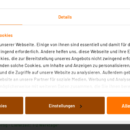
Details
ookies
nserer Webseite. Einige von ihnen sind essentiell und damit für d
ngend erforderlich. Andere helfen uns, diese Webseite und ihre 
ies, die zur Bereitstellung unseres Angebots nicht zwingend erfo
den solche Cookies, um Inhalte und Anzeigen zu personalisieren,
C
nd die Zugriffe auf unsere Website zu analysieren. Außerdem ge
bsite an unsere Partner für soziale Medien, Werbung und Analyse
möglicherweise mit weiteren Daten zusammen, die Sie ihnen berei
 Dienste gesammelt haben. Indem Sie auf „Alle akzeptieren“ kli
von Informationen auf Ihrem gerät (§25 Abs.1 TTDSG) sowie der 
bung KVR M25-MGM
All
kies
Einstellungen
nachfolgend dargestellten bzw. die von Ihnen ausgewählten Verar
4
illierte Auflistung der einzelnen Cookies nach Zweck und Anbieter
ellungen“ abrufbar. Sie können die Verwendung nicht notwendiger
rtig - Lieferzeit: 1-2 Werktage²
en. Ihre erteilte Zustimmung können Sie jederzeit unter dem Link