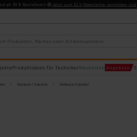
d ab 39 € Bestellwert
Jetzt zum ELV-Newsletter anmelden und 
jekte
Produktideen für Techniker
Neuheiten
Angebote
S
/
/
ten
Gehäuse / Zubehör
Gehäuse-Zubehör