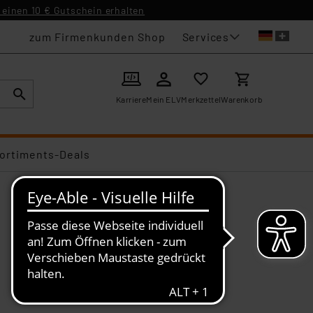
einen 10 € Gutschein erhalten
Services
zum Firmenkunden Shop
Karriere
Mein ELV
Merkzettel
Warenkorb
ortiments-Deals