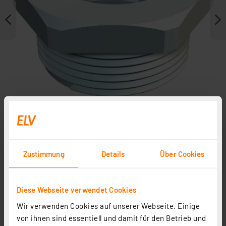
Zubehör
Zustimmung
Details
Über Cookies
Diese Webseite verwendet Cookies
Verbindungsdose Abox 040-L leer, grau
Artikel-Nr. 255336
Wir verwenden Cookies auf unserer Webseite. Einige
von ihnen sind essentiell und damit für den Betrieb und
5,95 €