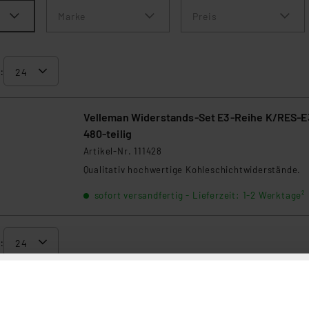
Marke
Preis
:
Velleman Widerstands-Set E3-Reihe K/RES-E
480-teilig
Artikel-Nr. 111428
Qualitativ hochwertige Kohleschichtwiderstände.
sofort versandfertig - Lieferzeit: 1-2 Werktage²
: