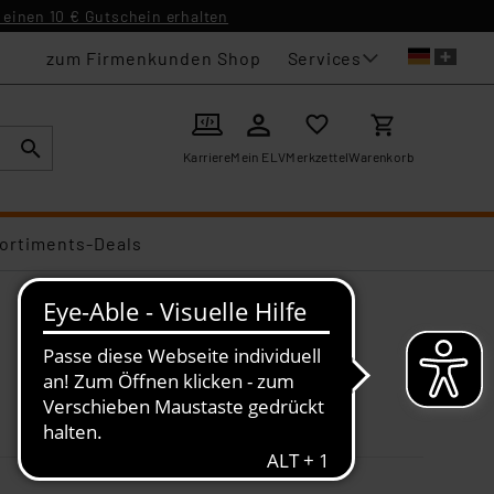
einen 10 € Gutschein erhalten
Services
zum Firmenkunden Shop
Karriere
Mein ELV
Merkzettel
Warenkorb
ortiments-Deals