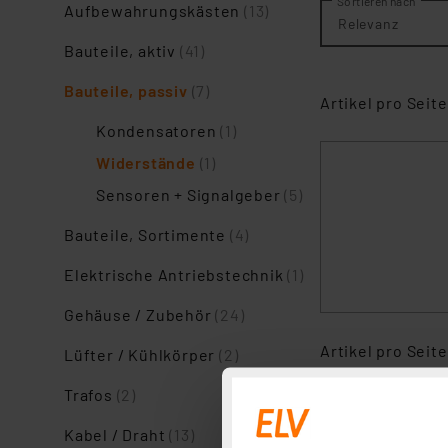
Sortieren nach
Aufbewahrungskästen
(13)
Relevanz
Bauteile, aktiv
(41)
Bauteile, passiv
(7)
Artikel pro Seite
Kondensatoren
(1)
Widerstände
(1)
Sensoren + Signalgeber
(5)
Bauteile, Sortimente
(4)
Elektrische Antriebstechnik
(1)
Gehäuse / Zubehör
(24)
Artikel pro Seite
Lüfter / Kühlkörper
(2)
Trafos
(2)
Kabel / Draht
(13)