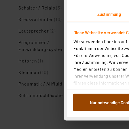
Schalter / Relais
(3)
Zustimmung
Steckverbinder
(10)
Lautsprecher
(2)
Diese Webseite verwendet C
Wir verwenden Cookies auf u
Programmer /
Funktionen der Webseite zwi
Entwicklungssysteme
(1)
Für die Verwendung von Cook
Motoren
(1)
Ihre Zustimmung. Wir verwen
Medien anbieten zu können u
Klemmen
(10)
Ihrer Verwendung unserer We
führen diese Informationen 
Pneumatik / Allfluid
(1)
im Rahmen Ihrer Nutzung der
Schrumpfschläuche
(5)
dem Speichern und Abrufen 
Nur notwendige Coo
Weiterverarbeitung für die 
Abs.1a DSG-VO) zu. Eine deta
Button „Ablehnen oder Einst
ganz oder teilweise zustimm