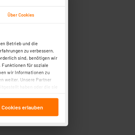
Über Cookies
en Betrieb und die
Erfahrungen zu verbessern.
rderlich sind, benötigen wir
 Funktionen für soziale
ben wir Informationen zu
n weiter. Unsere Partner
tgestellt haben oder die sie
cken, stimmen Sie sowohl
anschließenden
e Cookies erlauben
beitungszwecke (Art. 6
 ist durch Klick auf den
 Cookies ablehnen oder ihr
 „Cookie Einstellungen“