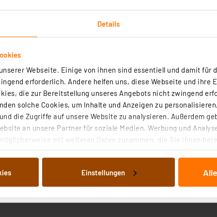
Details
ookies
nserer Webseite. Einige von ihnen sind essentiell und damit für d
ngend erforderlich. Andere helfen uns, diese Webseite und ihre 
ies, die zur Bereitstellung unseres Angebots nicht zwingend erfo
den solche Cookies, um Inhalte und Anzeigen zu personalisieren,
nd die Zugriffe auf unsere Website zu analysieren. Außerdem ge
bsite an unsere Partner für soziale Medien, Werbung und Analyse
möglicherweise mit weiteren Daten zusammen, die Sie ihnen berei
 Dienste gesammelt haben. Indem Sie auf „Alle akzeptieren“ kli
von Informationen auf Ihrem gerät (§25 Abs.1 TTDSG) sowie der 
All
kies
Einstellungen
nachfolgend dargestellten bzw. die von Ihnen ausgewählten Verar
illierte Auflistung der einzelnen Cookies nach Zweck und Anbieter
ellungen“ abrufbar. Sie können die Verwendung nicht notwendiger
en. Ihre erteilte Zustimmung können Sie jederzeit unter dem Link