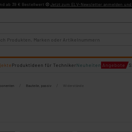
d ab 39 € Bestellwert
Jetzt zum ELV-Newsletter anmelden und 
jekte
Produktideen für Techniker
Neuheiten
Angebote
S
/
/
mponenten
Bauteile, passiv
Widerstände