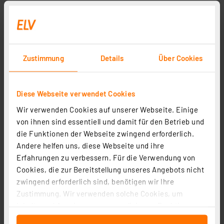
Adapter F-Buchse auf Koaxial-Buchse
Artikel-Nr. 021888
1
2
3
4
5
(2)
Zustimmung
Details
Über Cookies
0,49 €
inkl. MwSt.
Diese Webseite verwendet Cookies
Informationen zu Versandkosten
Wir verwenden Cookies auf unserer Webseite. Einige
von ihnen sind essentiell und damit für den Betrieb und
die Funktionen der Webseite zwingend erforderlich.
Andere helfen uns, diese Webseite und ihre
Seite 1 von 1
Erfahrungen zu verbessern. Für die Verwendung von
Cookies, die zur Bereitstellung unseres Angebots nicht
zwingend erforderlich sind, benötigen wir Ihre
Zustimmung. Wir verwenden solche Cookies, um
Inhalte und Anzeigen zu personalisieren, Funktionen
für soziale Medien anbieten zu können und die Zugriffe