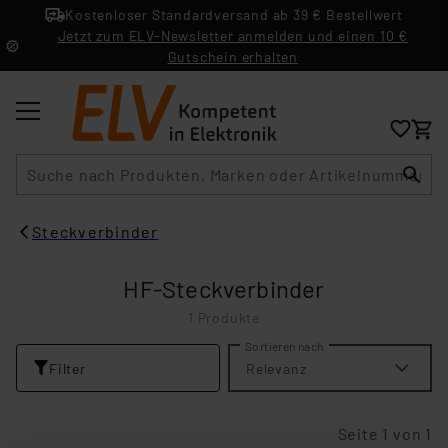
Kostenloser Standardversand ab 39 € Bestellwert
Jetzt zum ELV-Newsletter anmelden und einen 10 €
Gutschein erhalten
Suche
Steckverbinder
HF-Steckverbinder
1 Produkte
Sortieren nach
Filter
Relevanz
Seite 1 von 1