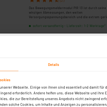
(2)
Das Bewegungsmeldermodul PIR 13 ist durch seine
winzigen Abmessungen, den weiten
Versorgungsspannungsbereich und die extrem ger
Stromaufnahme besonders universell einsetzbar.
sofort versandfertig - Lieferzeit: 1-2 Werktage²
Kleinlautsprecher 77 mm, 8 Ohm, 0,5~1 W
Artikel-Nr. 001692
1
2
3
4
5
(2)
Details
Kleinlautsprecher z. B. für Wechselsprechanlagen
als Kontroll-Lautsprecher einsetzbar.
ookies
sofort versandfertig - Lieferzeit: 1-2 Werktage²
nserer Webseite. Einige von ihnen sind essentiell und damit für d
ngend erforderlich. Andere helfen uns, diese Webseite und ihre 
ies, die zur Bereitstellung unseres Angebots nicht zwingend erfo
Wägezelle, Allgemein, 50kg
den solche Cookies, um Inhalte und Anzeigen zu personalisieren,
Artikel-Nr. 254765