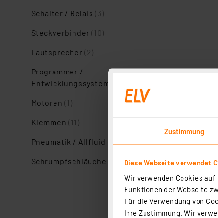
Schalter / Relais
(3)
Steckverbinder
(10)
Lautsprecher
(2)
Programmer /
Entwicklungssysteme
(1)
Motoren
(1)
Klemmen
(11)
Zustimmung
Pneumatik / Allfluid
(1)
Schrumpfschläuche
(5)
Diese Webseite verwendet C
Wir verwenden Cookies auf u
Funktionen der Webseite zwi
Für die Verwendung von Cook
Ihre Zustimmung. Wir verwen