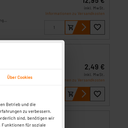
12,95 €
inkl. MwSt.
Informationen zu Versandkosten
inge
2,49 €
inkl. MwSt.
Über Cookies
 oder
Informationen zu Versandkosten
en Betrieb und die
Erfahrungen zu verbessern.
rderlich sind, benötigen wir
 Funktionen für soziale