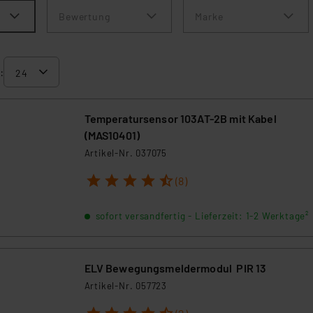
Bewertung
Marke
:
Temperatursensor 103AT-2B mit Kabel
(MAS10401)
Artikel-Nr. 037075
1
2
3
4
5
(8)
sofort versandfertig - Lieferzeit: 1-2 Werktage²
ELV Bewegungsmeldermodul PIR 13
Artikel-Nr. 057723
1
2
3
4
5