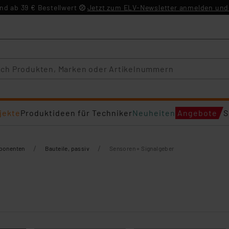
d ab 39 € Bestellwert
Jetzt zum ELV-Newsletter anmelden und 
jekte
Produktideen für Techniker
Neuheiten
Angebote
S
/
/
mponenten
Bauteile, passiv
Sensoren + Signalgeber