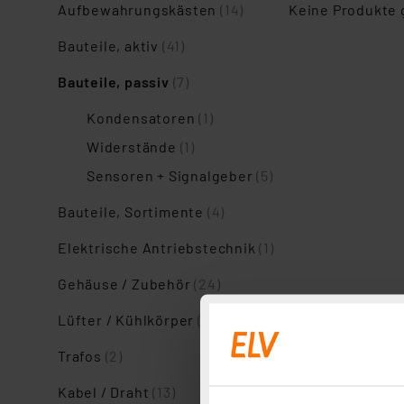
Aufbewahrungskästen
(14)
Keine Produkte
Bauteile, aktiv
(41)
Bauteile, passiv
(7)
Kondensatoren
(1)
Widerstände
(1)
Sensoren + Signalgeber
(5)
Bauteile, Sortimente
(4)
Elektrische Antriebstechnik
(1)
Gehäuse / Zubehör
(24)
Lüfter / Kühlkörper
(2)
Trafos
(2)
Kabel / Draht
(13)