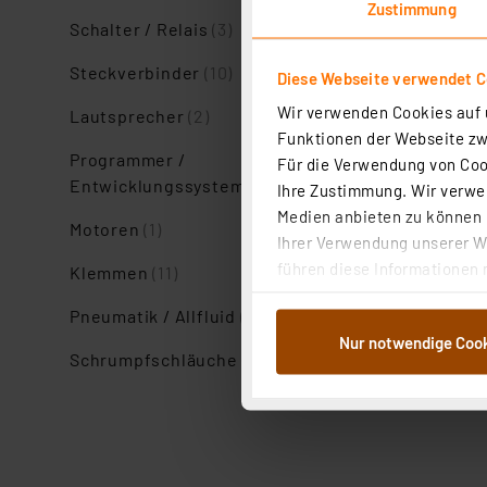
Zustimmung
Schalter / Relais
(3)
Steckverbinder
(10)
Diese Webseite verwendet C
Wir verwenden Cookies auf u
Lautsprecher
(2)
Funktionen der Webseite zwi
Programmer /
Für die Verwendung von Cook
Entwicklungssysteme
(1)
Ihre Zustimmung. Wir verwen
Medien anbieten zu können u
Motoren
(1)
Ihrer Verwendung unserer We
führen diese Informationen 
Klemmen
(11)
im Rahmen Ihrer Nutzung der
Pneumatik / Allfluid
(1)
dem Speichern und Abrufen 
Nur notwendige Coo
Weiterverarbeitung für die 
Schrumpfschläuche
(5)
Abs.1a DSG-VO) zu. Eine deta
Button „Ablehnen oder Einst
ganz oder teilweise zustimm
anpassen oder widerrufen. 
Auswertung und Analyse bis 