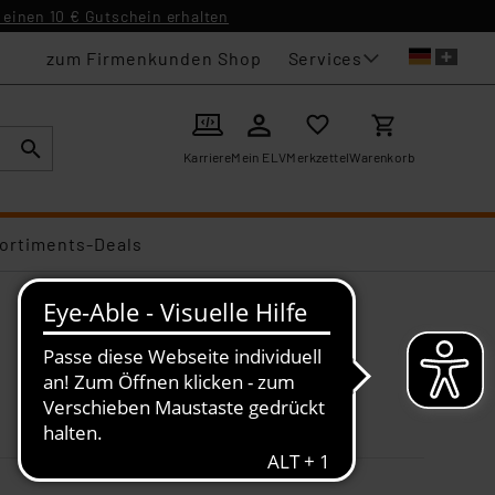
einen 10 € Gutschein erhalten
Services
zum Firmenkunden Shop
Karriere
Mein ELV
Merkzettel
Warenkorb
ortiments-Deals