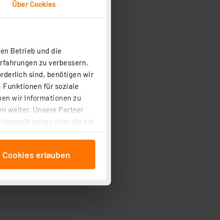
Über Cookies
en Betrieb und die
Erfahrungen zu verbessern.
rderlich sind, benötigen wir
 Funktionen für soziale
ben wir Informationen zu
n weiter. Unsere Partner
tgestellt haben oder die sie
cken, stimmen Sie sowohl
anschließenden
e Cookies erlauben
beitungszwecke (Art. 6
 ist durch Klick auf den
 Cookies ablehnen oder ihr
 „Cookie Einstellungen“
tung dieser Daten zur
ser-Einstellungen können