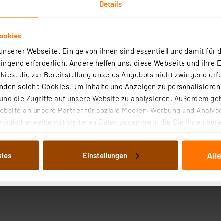
Details
ookies
nserer Webseite. Einige von ihnen sind essentiell und damit für d
ngend erforderlich. Andere helfen uns, diese Webseite und ihre 
ies, die zur Bereitstellung unseres Angebots nicht zwingend erfo
den solche Cookies, um Inhalte und Anzeigen zu personalisieren,
nd die Zugriffe auf unsere Website zu analysieren. Außerdem ge
bsite an unsere Partner für soziale Medien, Werbung und Analyse
möglicherweise mit weiteren Daten zusammen, die Sie ihnen berei
 Dienste gesammelt haben. Indem Sie auf „Alle akzeptieren“ kli
von Informationen auf Ihrem gerät (§25 Abs.1 TTDSG) sowie der 
All
kies
Einstellungen
nachfolgend dargestellten bzw. die von Ihnen ausgewählten Verar
illierte Auflistung der einzelnen Cookies nach Zweck und Anbieter
ellungen“ abrufbar. Sie können die Verwendung nicht notwendiger
en. Ihre erteilte Zustimmung können Sie jederzeit unter dem Link
Die Rechtmäßigkeit der Speicherung, Abrufung und Weiterverarbei
zum Zeitpunkt des Widerrufs bleibt hiervon unberührt. Ihre Brow