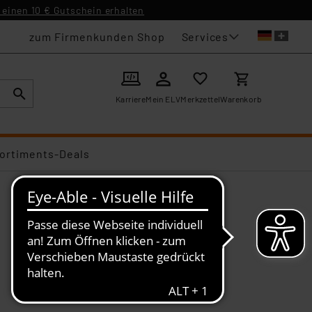
einen 10 € Gutschein erhalten
Services
zum Firmenkunden Shop
Karriere
Mein ELV
Merkzettel
Warenkorb
ortiments-Deals