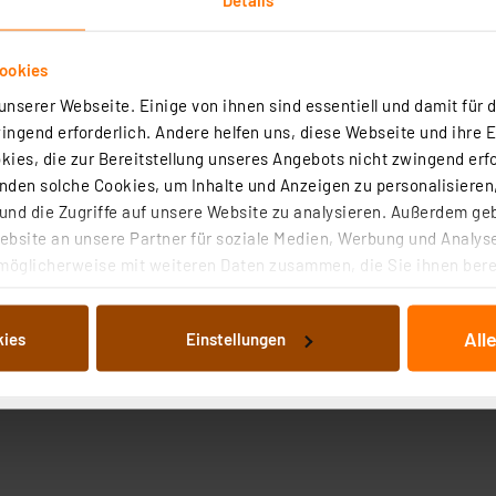
ookies
nserer Webseite. Einige von ihnen sind essentiell und damit für d
ngend erforderlich. Andere helfen uns, diese Webseite und ihre 
ies, die zur Bereitstellung unseres Angebots nicht zwingend erfo
den solche Cookies, um Inhalte und Anzeigen zu personalisieren,
nd die Zugriffe auf unsere Website zu analysieren. Außerdem ge
bsite an unsere Partner für soziale Medien, Werbung und Analyse
möglicherweise mit weiteren Daten zusammen, die Sie ihnen berei
 Dienste gesammelt haben. Indem Sie auf „Alle akzeptieren“ kli
von Informationen auf Ihrem gerät (§25 Abs.1 TTDSG) sowie der 
All
kies
Einstellungen
nachfolgend dargestellten bzw. die von Ihnen ausgewählten Verar
illierte Auflistung der einzelnen Cookies nach Zweck und Anbieter
ellungen“ abrufbar. Sie können die Verwendung nicht notwendiger
en. Ihre erteilte Zustimmung können Sie jederzeit unter dem Link
Die Rechtmäßigkeit der Speicherung, Abrufung und Weiterverarbei
zum Zeitpunkt des Widerrufs bleibt hiervon unberührt. Ihre Brow