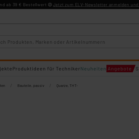
d ab 39 € Bestellwert
Jetzt zum ELV-Newsletter anmelden und 
jekte
Produktideen für Techniker
Neuheiten
Angebote
S
/
/
ten
Bauteile, passiv
Quarze, THT-