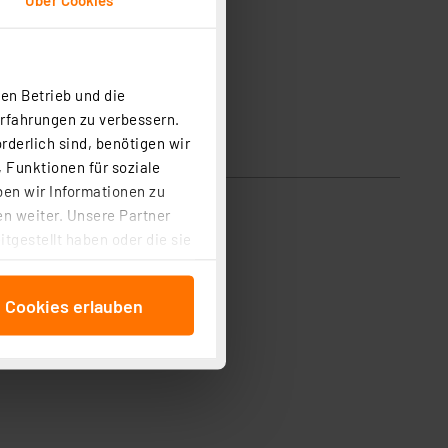
en Betrieb und die
Erfahrungen zu verbessern.
rderlich sind, benötigen wir
 Funktionen für soziale
ben wir Informationen zu
n weiter. Unsere Partner
tgestellt haben oder die sie
cken, stimmen Sie sowohl
anschließenden
e Cookies erlauben
beitungszwecke (Art. 6
 ist durch Klick auf den
 Cookies ablehnen oder ihr
 „Cookie Einstellungen“
tung dieser Daten zur
ser-Einstellungen können