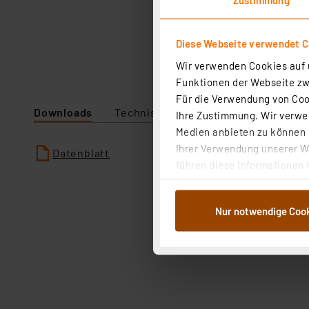
Diese Webseite verwendet C
Wir verwenden Cookies auf u
Funktionen der Webseite zwi
Für die Verwendung von Cook
Downloads
Technische Daten
Ihre Zustimmung. Wir verwen
Medien anbieten zu können u
Ihrer Verwendung unserer We
Datenblatt
führen diese Informationen 
im Rahmen Ihrer Nutzung der
dem Speichern und Abrufen 
Nur notwendige Coo
Weiterverarbeitung für die 
Abs.1a DSG-VO) zu. Eine deta
Button „Ablehnen oder Einst
ganz oder teilweise zustimm
anpassen oder widerrufen. 
Auswertung und Analyse bis 