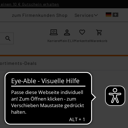
einen 10 € Gutschein erhalten
Services
zum Firmenkunden Shop
Karriere
Mein ELV
Merkzettel
Warenkorb
ortiments-Deals