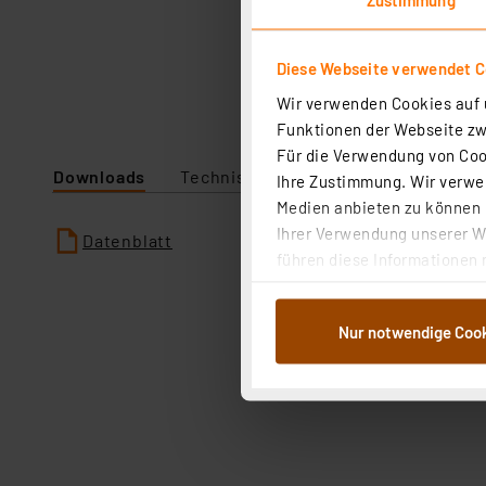
Diese Webseite verwendet C
Wir verwenden Cookies auf u
Funktionen der Webseite zwi
Für die Verwendung von Cook
Downloads
Technische Daten
Ihre Zustimmung. Wir verwen
Medien anbieten zu können u
Ihrer Verwendung unserer We
Datenblatt
führen diese Informationen 
im Rahmen Ihrer Nutzung der
dem Speichern und Abrufen 
Nur notwendige Coo
Weiterverarbeitung für die 
Abs.1a DSG-VO) zu. Eine deta
Button „Ablehnen oder Einst
ganz oder teilweise zustimm
anpassen oder widerrufen. 
Auswertung und Analyse bis 