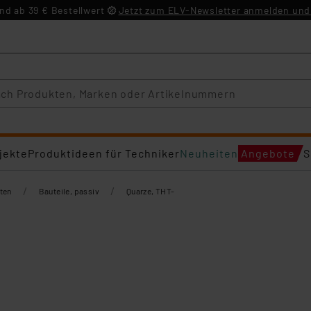
d ab 39 € Bestellwert
Jetzt zum ELV-Newsletter anmelden und 
jekte
Produktideen für Techniker
Neuheiten
Angebote
S
/
/
ten
Bauteile, passiv
Quarze, THT-