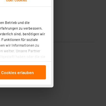
en Betrieb und die
Erfahrungen zu verbessern.
rderlich sind, benötigen wir
 Funktionen für soziale
ben wir Informationen zu
n weiter. Unsere Partner
tgestellt haben oder die sie
cken, stimmen Sie sowohl
anschließenden
e Cookies erlauben
beitungszwecke (Art. 6
 ist durch Klick auf den
 Cookies ablehnen oder ihr
 „Cookie Einstellungen“
tung dieser Daten zur
ser-Einstellungen können