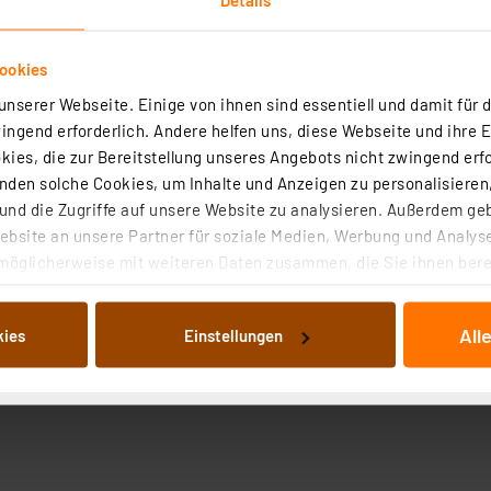
ookies
nserer Webseite. Einige von ihnen sind essentiell und damit für d
ngend erforderlich. Andere helfen uns, diese Webseite und ihre 
ies, die zur Bereitstellung unseres Angebots nicht zwingend erfo
den solche Cookies, um Inhalte und Anzeigen zu personalisieren,
nd die Zugriffe auf unsere Website zu analysieren. Außerdem ge
bsite an unsere Partner für soziale Medien, Werbung und Analyse
möglicherweise mit weiteren Daten zusammen, die Sie ihnen berei
 Dienste gesammelt haben. Indem Sie auf „Alle akzeptieren“ kli
von Informationen auf Ihrem gerät (§25 Abs.1 TTDSG) sowie der 
All
kies
Einstellungen
nachfolgend dargestellten bzw. die von Ihnen ausgewählten Verar
illierte Auflistung der einzelnen Cookies nach Zweck und Anbieter
ellungen“ abrufbar. Sie können die Verwendung nicht notwendiger
en. Ihre erteilte Zustimmung können Sie jederzeit unter dem Link
Die Rechtmäßigkeit der Speicherung, Abrufung und Weiterverarbei
zum Zeitpunkt des Widerrufs bleibt hiervon unberührt. Ihre Brow