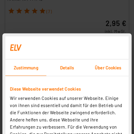
1
2
3
4
5
(7)
2,95 €
inkl. MwSt.
Informationen zu Versandkosten
Zustimmung
Details
Über Cookies
Diese Webseite verwendet Cookies
Wir verwenden Cookies auf unserer Webseite. Einige
von ihnen sind essentiell und damit für den Betrieb und
die Funktionen der Webseite zwingend erforderlich.
Andere helfen uns, diese Webseite und ihre
Homematic IP Adapter Gira neue Generation, HmIP-
Erfahrungen zu verbessern. Für die Verwendung von
ADA-GN
Cookies, die zur Bereitstellung unseres Angebots nicht