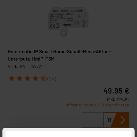
Homematic IP Smart Home Schalt-Mess-Aktor –
Unterputz, HmIP-FSM
Artikel-Nr. 142721
1
2
3
4
5
(24)
49,95 €
inkl. MwSt.
Informationen zu Versandkosten