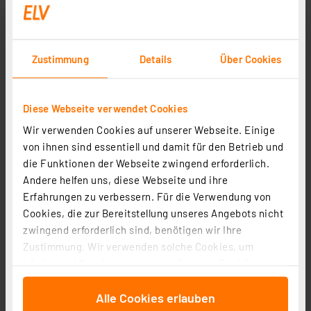
Zustimmung
Details
Über Cookies
Diese Webseite verwendet Cookies
Wir verwenden Cookies auf unserer Webseite. Einige
von ihnen sind essentiell und damit für den Betrieb und
Homematic IP Smart Home Schalt-Mess-Aktor (16 A) –
die Funktionen der Webseite zwingend erforderlich.
Unterputz, HmIP-FSM16
Andere helfen uns, diese Webseite und ihre
Artikel-Nr. 150239
Erfahrungen zu verbessern. Für die Verwendung von
Cookies, die zur Bereitstellung unseres Angebots nicht
1
2
3
4
5
(21)
zwingend erforderlich sind, benötigen wir Ihre
59,95 €
Zustimmung. Wir verwenden solche Cookies, um
Inhalte und Anzeigen zu personalisieren, Funktionen
inkl. MwSt.
für soziale Medien anbieten zu können und die Zugriffe
Informationen zu Versandkosten
Alle Cookies erlauben
auf unsere Website zu analysieren. Außerdem geben