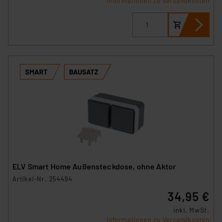
Informationen zu Versandkosten
Die Rechtmäßigkeit der Speicherung, Abrufung und
Weiterverarbeitung dieser Daten zur Auswertung und
Analyse bis zum Zeitpunkt des Widerrufs bleibt hiervon
unberührt. Ihre Browser-Einstellungen können dazu
führen, dass die Einstellungen nicht längerfristig
gespeichert werden und dieses Banner erneut
angezeigt wird.
„Einige Drittanbieter verarbeiten personenbezogene
Daten in den USA. Ihre Einwilligung zur Einbindung von
Cookies dieser Drittanbieter umfasst daher ggf. auch
die Verarbeitung Ihrer Daten in den USA gemäß Art. 49
(1) lit. a DSGVO. Nähere Infos zu diesen Drittanbietern
und zu der jeweiligen Datenübermittlung erhalten Sie in
ELV Smart Home Außensteckdose, ohne Aktor
der Datenschutzerklärung. Für die USA besteht kein
Artikel-Nr. 254494
Angemessenheitsbeschluss der EU. Dies bedeutet,
34,95 €
dass die USA als Land mit unzureichendem
Datenschutz nach EU-Standards eingestuft wird. So
inkl. MwSt.
besteht etwa das Risiko, dass US-Behörden
Informationen zu Versandkosten