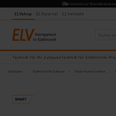
Kostenloser Standardversan
ELVshop
ELVjournal
ELVwissen
Suche
Technik für Ihr Zuhause
Technik für Elektronik-Pro
/
/
/
Startseite
Technik für Ihr Zuhause
Smart Home Systeme