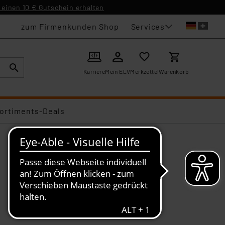
einen 10 € Gutschein erhalten
Services
zum Firmenkunden Shop
Karriere
Mein ELV
Merkzettel
Warenkorb
ortiments-Deals