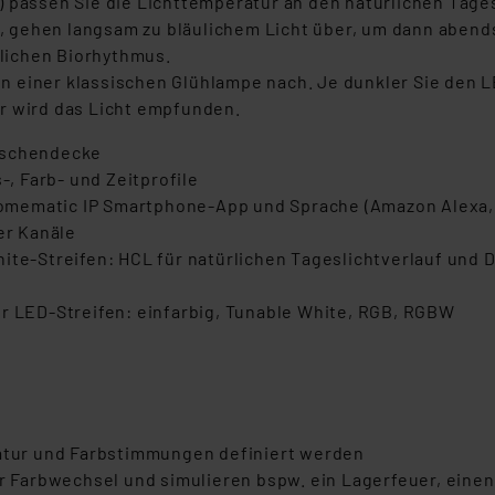
) passen Sie die Lichttemperatur an den natürlichen Tage
 gehen langsam zu bläulichem Licht über, um dann abends
lichen Biorhythmus.
 einer klassischen Glühlampe nach. Je dunkler Sie den L
ter wird das Licht empfunden.
wischendecke
-, Farb- und Zeitprofile
omematic IP Smartphone-App und Sprache (Amazon Alexa, 
er Kanäle
hite-Streifen: HCL für natürlichen Tageslichtverlauf und
er LED-Streifen: einfarbig, Tunable White, RGB, RGBW
tur und Farbstimmungen definiert werden
für Farbwechsel und simulieren bspw. ein Lagerfeuer, ein