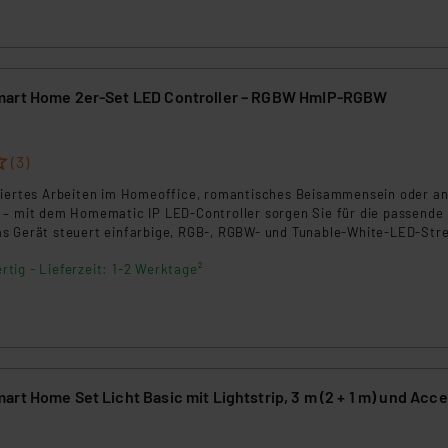
ngemessenheitsbeschluss der EU. Dies bedeutet, dass die USA al
rds eingestuft wird. So besteht etwa das Risiko, dass US-Beh
ammen verarbeiten, ohne dass hiergegen Klagemöglichkeiten fü
en Dienstleistern stützt sich auf die Standarddatenschutzklause
mart Home 2er-Set LED Controller – RGBW HmIP-RGBW
nen Beurteilung der mit der Datenübermittlung, insbesondere der
.“
(3)
klärung
riertes Arbeiten im Homeoffice, romantisches Beisammensein oder a
 – mit dem Homematic IP LED-Controller sorgen Sie für die passende
s Gerät steuert einfarbige, RGB-, RGBW- und Tunable-White-LED-Stre
rtig - Lieferzeit: 1-2 Werktage²
rt Home Set Licht Basic mit Lightstrip, 3 m (2 + 1 m) und Acc
7