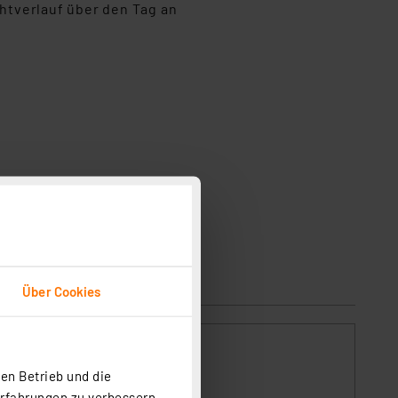
chtverlauf über den Tag an
Über Cookies
en Betrieb und die
Erfahrungen zu verbessern.