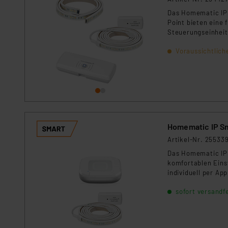
Das Homematic IP L
Point bieten eine 
Steuerungseinheit
individuelle Lich
Voraussichtlich
werden können. De
Ihrer Homematic I
Homematic IP Sm
Artikel-Nr. 25533
Das Homematic IP 
komfortablen Einst
individuell per Ap
Streifen lässt sic
sofort versandfe