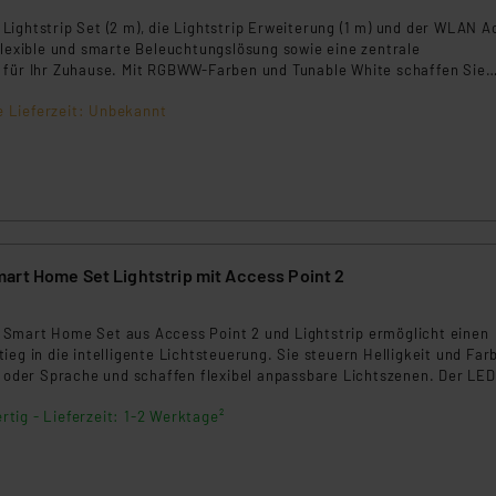
ightstrip Set (2 m), die Lightstrip Erweiterung (1 m) und der WLAN A
flexible und smarte Beleuchtungslösung sowie eine zentrale
 für Ihr Zuhause. Mit RGBWW-Farben und Tunable White schaffen Sie
tstimmungen, die per App, Fernbedienung oder Sprachbefehl gesteuert
e Lieferzeit: Unbekannt
r WLAN Access Point ermöglicht die einfache Integration und Verwa
P Geräte.
art Home Set Lightstrip mit Access Point 2
9
Smart Home Set aus Access Point 2 und Lightstrip ermöglicht einen
ieg in die intelligente Lichtsteuerung. Sie steuern Helligkeit und Far
p oder Sprache und schaffen flexibel anpassbare Lichtszenen. Der LED
h einfach montieren und auf bis zu 10 m erweitern.
rtig - Lieferzeit: 1-2 Werktage²