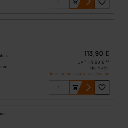
s Land mit unzureichendem
örden personenbezogene
r Europäer bestehen.
ln der Europäischen
 Art der übermittelten
113,90 €
ndere
UVP 119,90 € **
ifen.
inkl. MwSt.
Informationen zu Versandkosten
ess