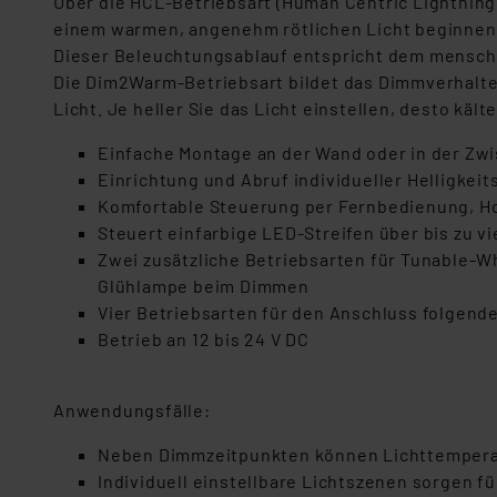
Über die HCL-Betriebsart (Human Centric Lightning
einem warmen, angenehm rötlichen Licht beginnen,
Dieser Beleuchtungsablauf entspricht dem mensch
Die Dim2Warm-Betriebsart bildet das Dimmverhalten
Licht. Je heller Sie das Licht einstellen, desto käl
Einfache Montage an der Wand oder in der Z
Einrichtung und Abruf individueller Helligkeits
Komfortable Steuerung per Fernbedienung, H
Steuert einfarbige LED-Streifen über bis zu vi
Zwei zusätzliche Betriebsarten für Tunable-W
Glühlampe beim Dimmen
Vier Betriebsarten für den Anschluss folgend
Betrieb an 12 bis 24 V DC
Anwendungsfälle:
Neben Dimmzeitpunkten können Lichttempera
Individuell einstellbare Lichtszenen sorgen 