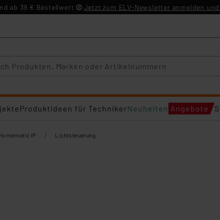
d ab 39 € Bestellwert
Jetzt zum ELV-Newsletter anmelden und 
jekte
Produktideen für Techniker
Neuheiten
Angebote
S
/
Homematic IP
Lichtsteuerung