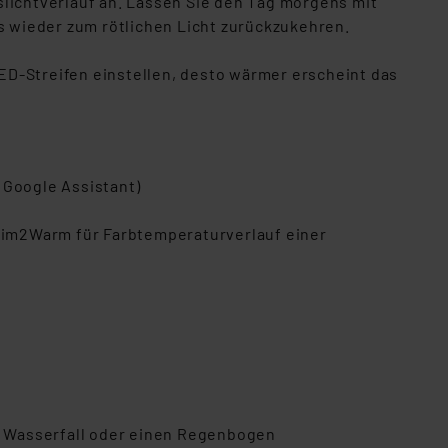
slichtverlauf an. Lassen Sie den Tag morgens mit
 wieder zum rötlichen Licht zurückzukehren.
ED-Streifen einstellen, desto wärmer erscheint das
Google Assistant)
 Dim2Warm für Farbtemperaturverlauf einer
en Wasserfall oder einen Regenbogen