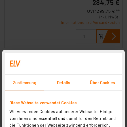
284,75 €
UVP 299,75 € **
inkl. MwSt.
Informationen zu Versandkosten
Zustimmung
Details
Über Cookies
Diese Webseite verwendet Cookies
Wir verwenden Cookies auf unserer Webseite. Einige
Homematic IP Smart Home 2er-Set LED Controller –
von ihnen sind essentiell und damit für den Betrieb und
RGBW HmIP-RGBW
die Funktionen der Webseite zwingend erforderlich.