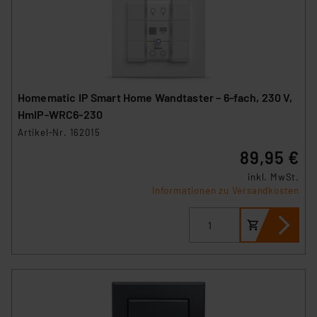
personenbezogene Daten in
Überwachungsprogrammen verarbeiten, ohne dass
hiergegen Klagemöglichkeiten für Europäer bestehen.
Unsere Kooperation mit diesen Dienstleistern stützt
sich auf die Standarddatenschutzklauseln der
Europäischen Kommission sowie einer eigenen
Homematic IP Smart Home Wandtaster – 6-fach, 230 V,
Beurteilung der mit der Datenübermittlung,
HmIP-WRC6-230
insbesondere der Art der übermittelten Daten,
Artikel-Nr. 162015
verbundenen Risiken.“
89,95 €
Impressum
|
Datenschutzerklärung
inkl. MwSt.
Informationen zu Versandkosten