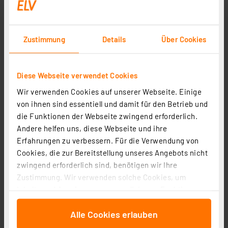
Homematic IP Smart Home LED Controller – RGBW,
HmIP-RGBW
Artikel-Nr. 157662
Zustimmung
Details
Über Cookies
1
2
3
4
5
(9)
59,95 €
Diese Webseite verwendet Cookies
inkl. MwSt.
Wir verwenden Cookies auf unserer Webseite. Einige
Informationen zu Versandkosten
von ihnen sind essentiell und damit für den Betrieb und
die Funktionen der Webseite zwingend erforderlich.
Andere helfen uns, diese Webseite und ihre
Erfahrungen zu verbessern. Für die Verwendung von
Cookies, die zur Bereitstellung unseres Angebots nicht
zwingend erforderlich sind, benötigen wir Ihre
Zustimmung. Wir verwenden solche Cookies, um
Inhalte und Anzeigen zu personalisieren, Funktionen
für soziale Medien anbieten zu können und die Zugriffe
Alle Cookies erlauben
auf unsere Website zu analysieren. Außerdem geben
wir Informationen zu Ihrer Verwendung unserer Website