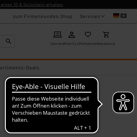
einen 10 € Gutschein erhalten
Services
zum Firmenkunden Shop
Karriere
Mein ELV
Merkzettel
Warenkorb
ortiments-Deals