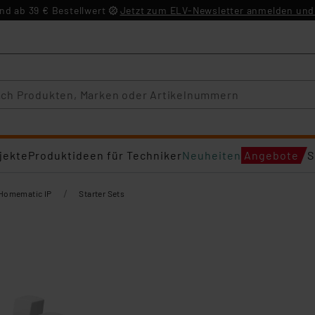
d ab 39 € Bestellwert
Jetzt zum ELV-Newsletter anmelden und 
jekte
Produktideen für Techniker
Neuheiten
Angebote
S
/
Homematic IP
Starter Sets