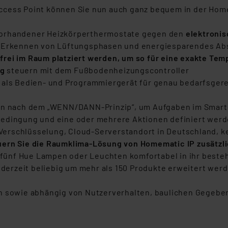
ccess Point können Sie nun auch ganz bequem in der Hom
vorhandener Heizkörperthermostate gegen den
elektroni
 Erkennen von Lüftungsphasen und energiesparendes Ab
rei im Raum platziert werden, um so für eine exakte Te
ng
steuern mit dem Fußbodenheizungscontroller
 als Bedien- und Programmiergerät für genau bedarfsgere
eln nach dem „WENN/DANN-Prinzip“, um Aufgaben im Smart 
bedingung und eine oder mehrere Aktionen definiert werd
Verschlüsselung, Cloud-Serverstandort in Deutschland, 
uern Sie die Raumklima-Lösung von Homematic IP zusätz
 zu fünf Hue Lampen oder Leuchten komfortabel in ihr be
erzeit beliebig um mehr als 150 Produkte erweitert wer
en sowie abhängig von Nutzerverhalten, baulichen Gegeb