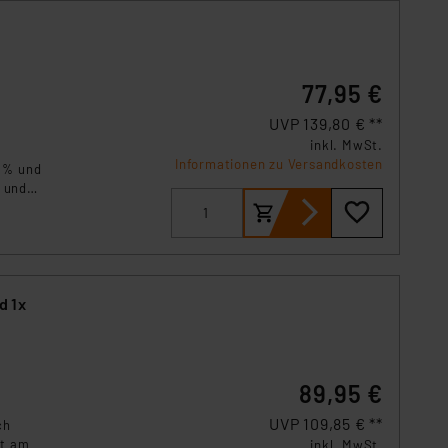
s Land mit unzureichendem
örden personenbezogene
r Europäer bestehen.
ln der Europäischen
77,95 €
 Art der übermittelten
UVP 139,80 € **
inkl. MwSt.
Informationen zu Versandkosten
3 % und
r und
System
d 1x
89,95 €
UVP 109,85 € **
ch
ht am
inkl. MwSt.