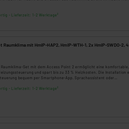
rtig - Lieferzeit: 1-2 Werktage²
 mit HmIP-HAP2, HmIP-WTH-1, 2x HmIP-SWDO-2, 4x
9
Raumklima-Set mit dem Access Point 2 ermöglicht eine komfortable
izungssteuerung und spart bis zu 33 % Heizkosten. Die Installation e
Steuerung bequem per Smartphone-App, Sprachassistent oder
Dank sicherer AES-Verschlüsselung und Cloud-Servern in Deutschland
rtig - Lieferzeit: 1-2 Werktage²
ung hoch geschützt.