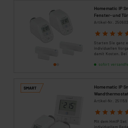
Für die USA besteht kein A
Homematic IP Sm
Datenschutz nach EU-Standa
Fenster- und Tü
Daten in Überwachungsprogr
Unsere Kooperation mit dies
Artikel-Nr. 25060
Kommission sowie einer eige
1
2
3
4
5
Daten, verbundenen Risiken
Starten Sie ganz 
individuellen Vorg
Impressum
|
Datenschutzer
damit Kosten. Bei 
Räume und binden 
sofort versandfe
ein.
Homematic IP Sm
Wandthermosta
Artikel-Nr. 251159
1
2
3
4
5
Mit dem HmIP Set 
individuellem Bed