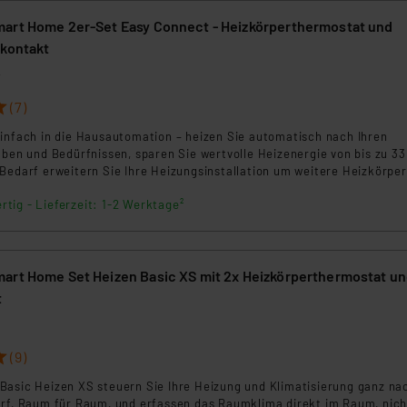
ngemessenheitsbeschluss der EU. Dies bedeutet, dass die USA al
art Home 2er-Set Easy Connect - Heizkörperthermostat und
rds eingestuft wird. So besteht etwa das Risiko, dass US-Beh
rkontakt
ammen verarbeiten, ohne dass hiergegen Klagemöglichkeiten fü
en Dienstleistern stützt sich auf die Standarddatenschutzklause
2
nen Beurteilung der mit der Datenübermittlung, insbesondere der
(7)
.“
einfach in die Hausautomation – heizen Sie automatisch nach Ihren
aben und Bedürfnissen, sparen Sie wertvolle Heizenergie von bis zu 3
klärung
Bedarf erweitern Sie Ihre Heizungsinstallation um weitere Heizkörpe
Sie auf Wunsch später Ihre Heizkörpersteuerung in Ihr Smart Home 
rtig - Lieferzeit: 1-2 Werktage²
art Home Set Heizen Basic XS mit 2x Heizkörperthermostat un
t
(9)
Basic Heizen XS steuern Sie Ihre Heizung und Klimatisierung ganz na
arf, Raum für Raum, und erfassen das Raumklima direkt im Raum, nic