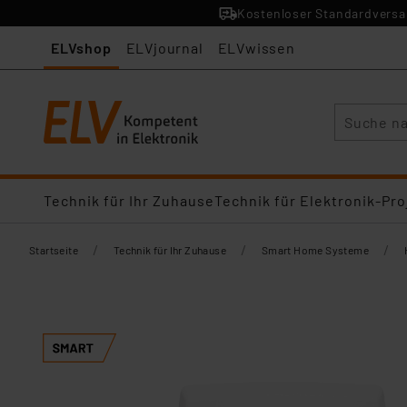
Kostenloser Standardversan
ELVshop
ELVjournal
ELVwissen
Suche
Technik für Ihr Zuhause
Technik für Elektronik-Pro
/
/
/
Startseite
Technik für Ihr Zuhause
Smart Home Systeme