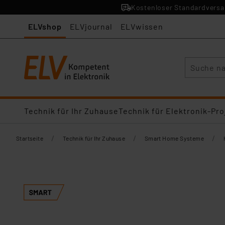
Kostenloser Standardversan
ELVshop
ELVjournal
ELVwissen
Suche
Technik für Ihr Zuhause
Technik für Elektronik-Pro
/
/
/
Startseite
Technik für Ihr Zuhause
Smart Home Systeme