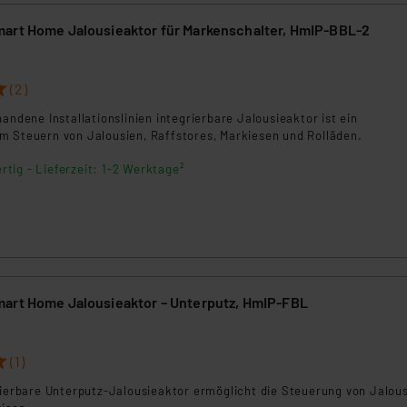
art Home Jalousieaktor für Markenschalter, HmIP-BBL-2
(2)
handene Installationslinien integrierbare Jalousieaktor ist ein
m Steuern von Jalousien, Raffstores, Markiesen und Rolläden.
rtig - Lieferzeit: 1-2 Werktage²
art Home Jalousieaktor – Unterputz, HmIP-FBL
(1)
lierbare Unterputz-Jalousieaktor ermöglicht die Steuerung von Jalous