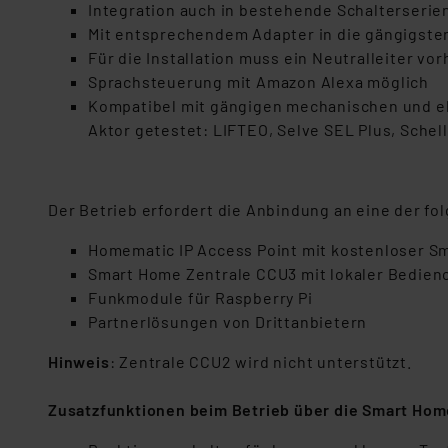
Integration auch in bestehende Schalterser
Mit entsprechendem Adapter in die gängigsten
Für die Installation muss ein Neutralleiter vo
Sprachsteuerung mit Amazon Alexa möglich
Kompatibel mit gängigen mechanischen und e
Aktor getestet: LIFTEO, Selve SEL Plus, Sch
Der Betrieb erfordert die Anbindung an eine der f
Homematic IP Access Point mit kostenloser 
Smart Home Zentrale CCU3 mit lokaler Bedien
Funkmodule für Raspberry Pi
Partnerlösungen von Drittanbietern
Hinweis
: Zentrale CCU2 wird nicht unterstützt.
Z
usatzfunktionen beim Betrieb über die Smart Hom