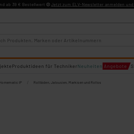
d ab 39 € Bestellwert
Jetzt zum ELV-Newsletter anmelden und 
jekte
Produktideen für Techniker
Neuheiten
Angebote
S
/
Homematic IP
Rollläden, Jalousien, Markisen und Rollos