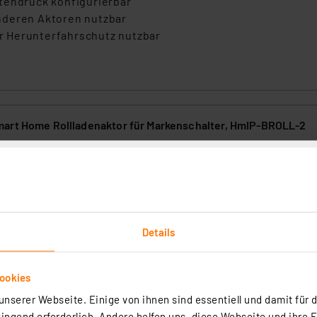
tendruck konfigurierbar
nderen Aktoren nutzbar
der Herunterfahrschutz nutzbar
art Home Rollladenaktor für Markenschalter, HmIP-BROLL-2
(50)
handene Installationslinien integrierbare Unterputz-Rollladenaktor ist
ge Automatisierungs- und Fernsteuerlösung für mit Rohrmotoren motori
kisen.
Details
rtig - Lieferzeit: 1-2 Werktage²
ookies
nserer Webseite. Einige von ihnen sind essentiell und damit für d
ngend erforderlich. Andere helfen uns, diese Webseite und ihre 