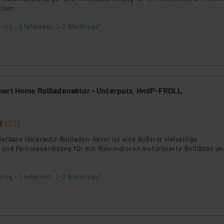
ngemessenheitsbeschluss der EU. Dies bedeutet, dass die USA al
kisen.
rds eingestuft wird. So besteht etwa das Risiko, dass US-Beh
rtig - Lieferzeit: 1-2 Werktage²
ammen verarbeiten, ohne dass hiergegen Klagemöglichkeiten fü
en Dienstleistern stützt sich auf die Standarddatenschutzklause
nen Beurteilung der mit der Datenübermittlung, insbesondere der
.“
klärung
art Home Rollladenaktor – Unterputz, HmIP-FROLL
(22)
lierbare Unterputz-Rollladen-Aktor ist eine äußerst vielseitige
 und Fernsteuerlösung für mit Rohrmotoren motorisierte Rollläden u
rtig - Lieferzeit: 1-2 Werktage²