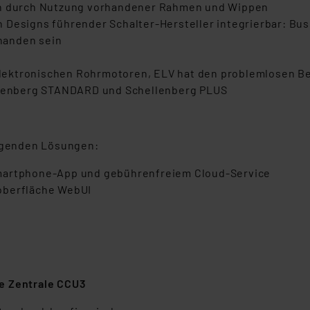
ien durch Nutzung vorhandener Rahmen und Wippen
 Designs führender Schalter-Hersteller integrierbar: Bus
rhanden sein
lektronischen Rohrmotoren, ELV hat den problemlosen B
ellenberg STANDARD und Schellenberg PLUS
olgenden Lösungen:
Smartphone-App und gebührenfreiem Cloud-Service
oberfläche WebUI
e Zentrale CCU3