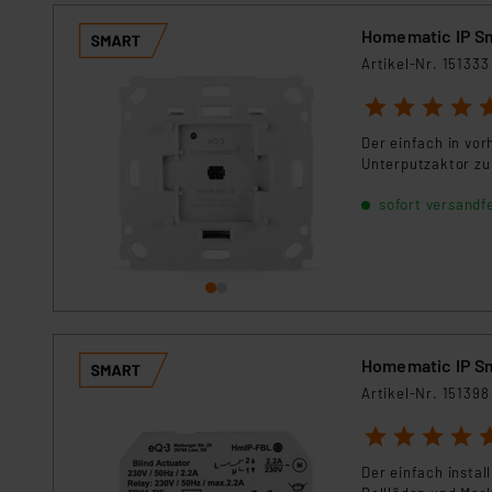
Homematic IP Sm
Artikel-Nr. 151333
1
2
3
4
5
Der einfach in vor
Unterputzaktor zu
sofort versandfe
Homematic IP Sm
Artikel-Nr. 151398
1
2
3
4
5
Der einfach instal