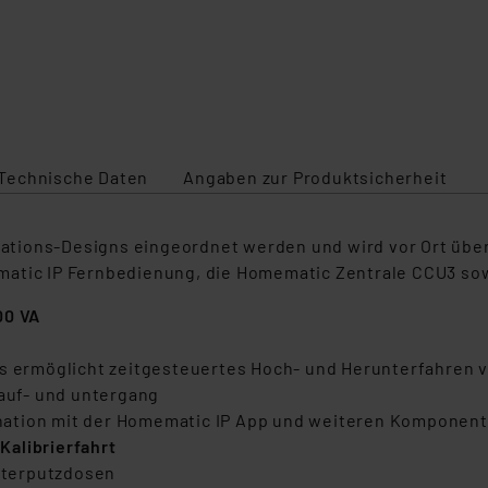
Technische Daten
Angaben zur Produktsicherheit
lations-Designs eingeordnet werden und wird vor Ort über 
matic IP Fernbedienung, die Homematic Zentrale CCU3 sow
00 VA
ls ermöglicht zeitgesteuertes Hoch- und Herunterfahren 
auf- und untergang
ation mit der Homematic IP App und weiteren Komponente
Kalibrierfahrt
nterputzdosen