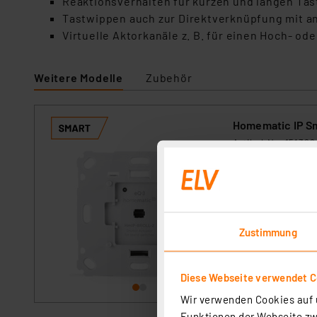
Reaktionsverhalten für kurzen und langen Tas
Tastwippen auch zur Direktverknüpfung mit a
Virtuelle Aktorkanäle z. B. für einen Hoch- o
Weitere Modelle
Zubehör
Homematic IP Sm
Artikel-Nr. 151322
1
2
3
4
5
Der einfach in vor
äußerst vielseiti
Rollläden und Mar
Zustimmung
sofort versandfe
Diese Webseite verwendet C
Wir verwenden Cookies auf u
Funktionen der Webseite zwi