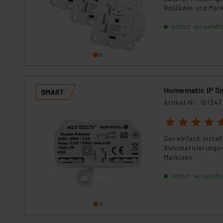
Für die USA besteht kein A
Rollläden und Mar
Datenschutz nach EU-Standa
sofort versandfe
Daten in Überwachungsprogr
Unsere Kooperation mit dies
Kommission sowie einer eige
Daten, verbundenen Risiken
Impressum
|
Datenschutzer
Homematic IP Sm
Artikel-Nr. 151347
1
2
3
4
5
Der einfach instal
Automatisierungs-
Markisen.
sofort versandfe