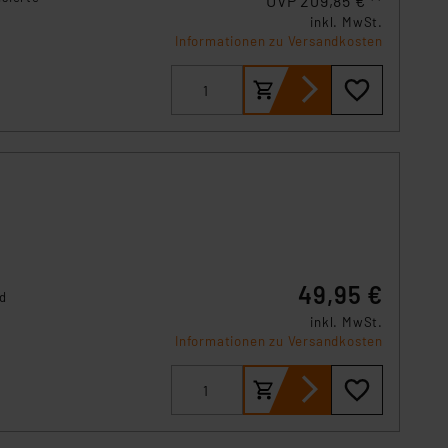
UVP 209,85 € **
s Land mit unzureichendem
inkl. MwSt.
örden personenbezogene
Informationen zu Versandkosten
r Europäer bestehen.
ln der Europäischen
 Art der übermittelten
49,95 €
nd
inkl. MwSt.
Informationen zu Versandkosten