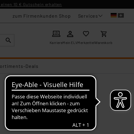
einen 10 € Gutschein erhalten
Services
zum Firmenkunden Shop
Karriere
Mein ELV
Merkzettel
Warenkorb
ortiments-Deals