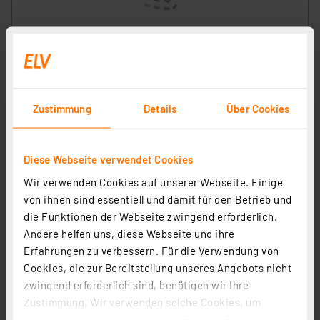
ELV Prototypenadapter – Professional –
Kondensatoren K1, mit Aufbewahrungsbox, PAD-PRO-
K1, 265 Teile
Artikel-Nr. 155668
37,95 €
Zustimmung
Details
Über Cookies
Statt
74,95 € **
inkl. MwSt.
Informationen zu Versandkosten
Diese Webseite verwendet Cookies
Wir verwenden Cookies auf unserer Webseite. Einige
von ihnen sind essentiell und damit für den Betrieb und
die Funktionen der Webseite zwingend erforderlich.
Andere helfen uns, diese Webseite und ihre
Erfahrungen zu verbessern. Für die Verwendung von
Cookies, die zur Bereitstellung unseres Angebots nicht
zwingend erforderlich sind, benötigen wir Ihre
Zustimmung. Wir verwenden solche Cookies, um
Inhalte und Anzeigen zu personalisieren, Funktionen