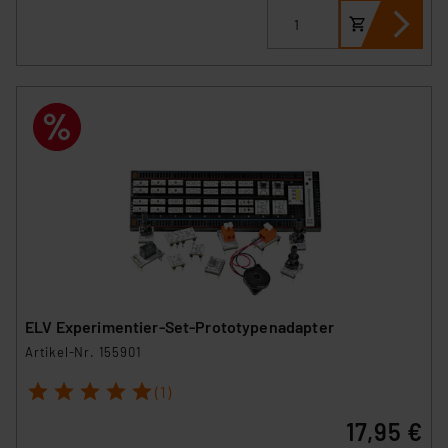
ELV Experimentier-Set-Prototypenadapter
Artikel-Nr. 155901
1
2
3
4
5
(1)
17,95 €