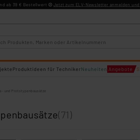
d ab 39 € Bestellwert
Jetzt zum ELV-Newsletter anmelden und 
jekte
Produktideen für Techniker
Neuheiten
Angebote
S
s- und Prototypenbausätze
ypenbausätze
(71)