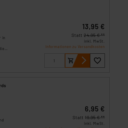
13,95 €
Statt
24,95 € **
 in
inkl. MwSt.
Informationen zu Versandkosten
die
inem
rds
6,95 €
Statt
19,95 € **
nd
inkl. MwSt.