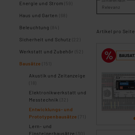
Sortieren nach
Energie und Strom​
(59)
Relevanz
Haus und Garten​
(68)
Beleuchtung​
(84)
Artikel pro Seite
Sicherheit und Schutz​
(22)
Werkstatt und Zubehör
(52)
Bausätze
(151)
Akustik und Zeitanzeige
(18)
Elektronikwerkstatt und
Messtechnik
(32)
Entwicklungs- und
Prototypenbausätze
(71)
Lern- und
Einsteigerbausätze
(30)