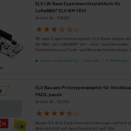
ELV LW-Base Experimentierplattform für
LoRaWAN® ELV-BM-TRX1
Artikel-Nr. 158052
1
2
3
4
5
(2)
Mit dem Experimentiersystem ELV-Base steigen wir
die Welt von LoRaWAN® ein – einer faszinierenden
Kombination aus Funk- und Netzwerktechnologie, 
mit wenig Energie Daten über weite Strecken in e
sofort versandfertig - Lieferzeit: 1-2 Werktage²
lizenzfreien Frequenzband übertragen kann.
ELV Bausatz Prototypenadapter für Steckboa
PAD3, passiv
Artikel-Nr. 154743
1
2
3
4
5
(4)
Bauen Sie Ihre Experimentalschaltungen einfach u
übersichtlich auf dem Steckbrett auf! Die