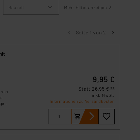
Bauzeit
Mehr Filter anzeigen
Seite 1 von 2
mit
9,95 €
Statt
26,95 € **
 von
inkl. MwSt.
is
Informationen zu Versandkosten
iges