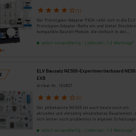
ngemessenheitsbeschluss der EU. Dies bedeutet, dass die USA al
1
2
3
4
5
rds eingestuft wird. So besteht etwa das Risiko, dass US-Beh
(1)
ammen verarbeiten, ohne dass hiergegen Klagemöglichkeiten fü
Der Prototypen-Adapter PAD4 reiht sich in die ELV
en Dienstleistern stützt sich auf die Standarddatenschutzklause
Prototypen-Adapter-Reihe ein und bietet Steckbre
nen Beurteilung der mit der Datenübermittlung, insbesondere der
kompatible Bauteil-Module, die vielfach in der
Mikroprozessor-Peripherie Anwendung finden.
.“
sofort versandfertig - Lieferzeit: 1-2 Werktage²
klärung
ELV Bausatz NE555-Experimentierboard NE55
EXB
Artikel-Nr. 150807
1
2
3
4
5
(5)
Der altbekannte NE555 ist auch heute noch ein
aktuelles und vielseitig einsetzbares Bauelement, 
sich immer noch problemlos in eigenen Schaltung
einsetzen lässt. Das NE555-Experimentierboard bi
sofort versandfertig - Lieferzeit: 1-2 Werktage²
die Möglichkeit, sich mit den Möglichkeiten des