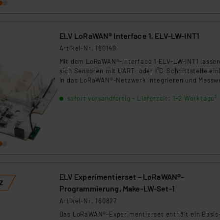
vielseitigen Schaltkreises ausführlich zu beschäft
und die gefundene Lösung dann auch auf dem opti
erhältlichen Anwenderboard anzuwenden.
ELV LoRaWAN® Interface 1, ELV-LW-INT1
Artikel-Nr. 160149
Mit dem LoRaWAN®-Interface 1 ELV-LW-INT1 lasse
sich Sensoren mit UART- oder I²C-Schnittstelle ei
in das LoRaWAN®-Netzwerk integrieren und Messw
damit über sehr große Distanzen (>10 km@SF9) übe
sofort versandfertig - Lieferzeit: 1-2 Werktage²
verfügbar machen.
ELV Experimentierset – LoRaWAN®-
Programmierung, Make-LW-Set-1
Artikel-Nr. 160827
Das LoRaWAN®-Experimentierset enthält ein Basis