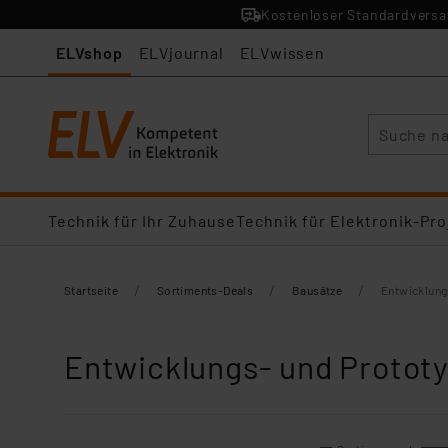
Kostenloser Standardversan
ELVshop
ELVjournal
ELVwissen
Suche
Technik für Ihr Zuhause
Technik für Elektronik-Pro
/
/
/
Startseite
Sortiments-Deals
Bausätze
Entwicklung
Entwicklungs- und Protot