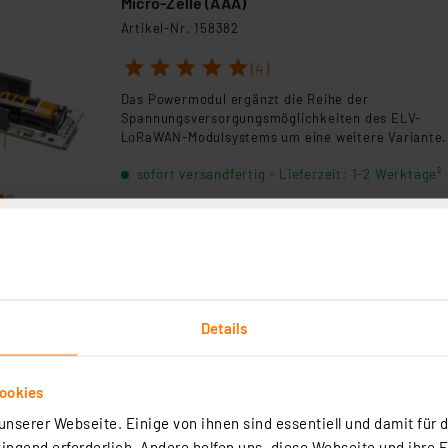
Micro-Zelle (AAA)
Artikel-Nr. 158382
1
2
3
4
5
(4)
Das Powermodul ergänzt die Reihe der
Spannungsversorgungsmöglichkeiten des ELV-
LoRaWAN-Modulsystems um eine weitere Variante.
Betrieben mit einer 1,5-V-Microzelle, erlaubt ein
sofort versandfertig - Lieferzeit: 1-2 Werktage²
effektiver Step-up-Wandler die Ausnutzung nahezu
gesamten Batteriekapazität.
ELV Bausatz Strommessadapter SMA1 für ELV
Mini-Voltmeter für Steckboards
Artikel-Nr. 156606
Details
Der Strommessadapter SMA1 ist die ideale Ergänz
zu dem Mini-Voltmeter MVM1.
ookies
sofort versandfertig - Lieferzeit: 1-2 Werktage²
nserer Webseite. Einige von ihnen sind essentiell und damit für d
ngend erforderlich. Andere helfen uns, diese Webseite und ihre 