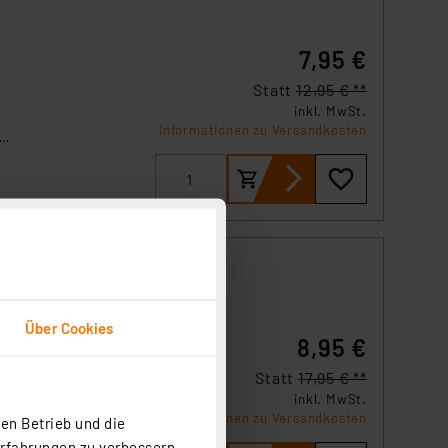
7,95 €
Statt
12,95 € **
inkl. MwSt.
Informationen zu Versandkosten
 der
Über Cookies
8,95 €
ung
Statt
17,95 € **
inkl. MwSt.
Informationen zu Versandkosten
en Betrieb und die
Erfahrungen zu verbessern.