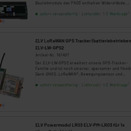
Bauteilmodule des PAD3 enthalten Widerstände,
Kondensatoren und Leerplatinen für Widerstands-
sofort versandfertig - Lieferzeit: 1-2 Werktage²
Trimmer, die über kleine Adapter bequem auf
Steckboards eingesetzt werden können. Durch die
aufgedruckte Anschlussbeschaltung und die
Bauteilwerte ist die Verdrahtung einer
Experimentierschaltung sehr einfach und übersich
ELV LoRaWAN GPS Tracker (batteriebetrieben
realisierbar.
ELV-LW-GPS2
Artikel-Nr. 161407
Der ELV-LW-GPS2 erweitert unsere GPS-Tracker-
Familie und ist noch smarter, sparsamer und flexib
Dank GNSS, LoRaWAN®, Bewegungssensor und
Kontaktinterface bestimmt der Tracker zuverlässi
sofort versandfertig - Lieferzeit: 1-2 Werktage²
seine Position. Äußerst mobil und ohne laufende
Gebühren: Ob Tracking bei Outdoor-Aktivitäten - w
Radfahren oder Wandern - bis hin zur Überwachun
beweglicher Objekte oder Geräten in der
Landwirtschaft.
ELV Powermodul LR03 ELV-PM-LR03 für 1x