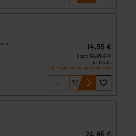
igen
onal
n
nfach
14,95 €
erte
rall
Statt
39,95 € **
inkl. MwSt.
Informationen zu Versandkosten
24,95 €
-