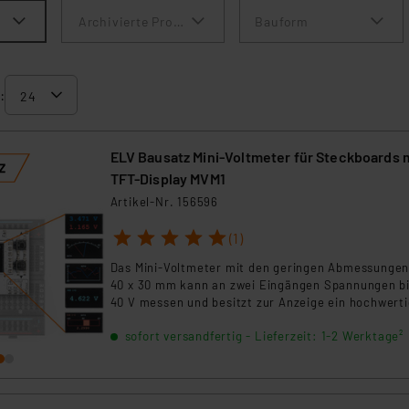
Archivierte Produkte anzeigen
Bauform
:
ELV Bausatz Mini-Voltmeter für Steckboards 
TFT-Display MVM1
Artikel-Nr. 156596
1
2
3
4
5
(1)
Das Mini-Voltmeter mit den geringen Abmessungen
40 x 30 mm kann an zwei Eingängen Spannungen b
40 V messen und besitzt zur Anzeige ein hochwert
TFT-Display mit 80 x 160 Pixeln (0,96").
sofort versandfertig - Lieferzeit: 1-2 Werktage²