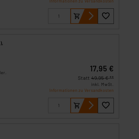
Informationen zu Versandkosten
tlich
),
17,95 €
ler.
Statt
49,95 € **
inkl. MwSt.
g
Informationen zu Versandkosten
ie
g