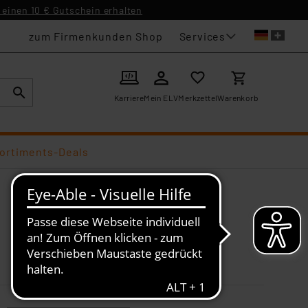
einen 10 € Gutschein erhalten
Services
zum Firmenkunden Shop
Karriere
Mein ELV
Merkzettel
Warenkorb
ortiments-Deals