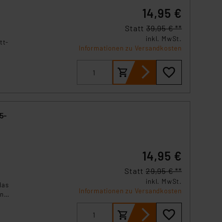
s Land mit unzureichendem
14,95 €
örden personenbezogene
r Europäer bestehen.
Statt
39,95 € **
ln der Europäischen
inkl. MwSt.
tt-
Informationen zu Versandkosten
 Art der übermittelten
5-
14,95 €
Statt
29,95 € **
inkl. MwSt.
das
Informationen zu Versandkosten
en
etet