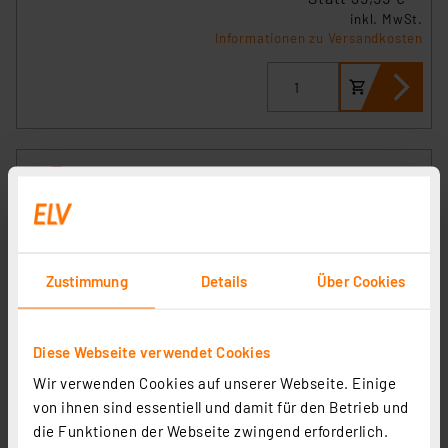
inkl. MwSt.
Informationen zu Versandkosten
Zustimmung
Details
Über Cookies
Diese Webseite verwendet Cookies
Wir verwenden Cookies auf unserer Webseite. Einige
ELV Bausatz Prototypenadapter für Steckboards PAD3,
von ihnen sind essentiell und damit für den Betrieb und
passiv
die Funktionen der Webseite zwingend erforderlich.
Artikel-Nr. 154743