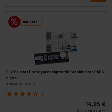
ELV Bausatz Prototypenadapter für Steckboards PAD4,
digital
Artikel-Nr. 155107
1
2
3
4
5
(1)
14,95 €
Statt
39,95 € **