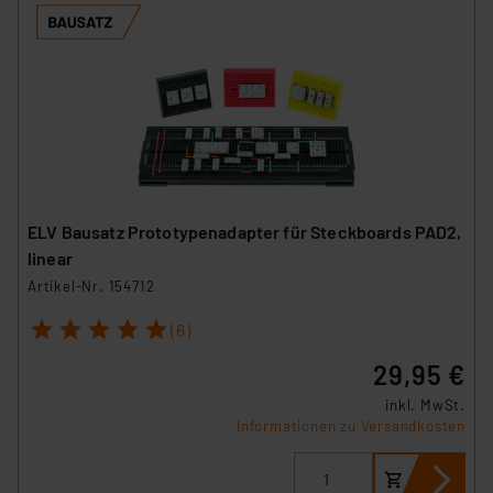
Impressum
|
Datenschutzerklärung
ELV Bausatz Prototypenadapter für Steckboards PAD2,
linear
Artikel-Nr. 154712
1
2
3
4
5
(6)
29,95 €
inkl. MwSt.
Informationen zu Versandkosten