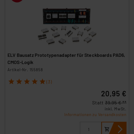
ELV Bausatz Prototypenadapter für Steckboards PAD6,
CMOS-Logik
Artikel-Nr. 155858
1
2
3
4
5
(3)
20,95 €
Statt
39,95 € **
inkl. MwSt.
Informationen zu Versandkosten