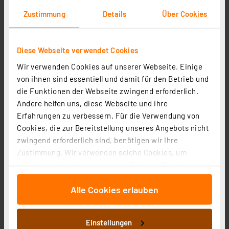
Zustimmung
Details
Über Cookies
ELV-PIR1 Applikationsmodul PIR-Bewegungsmelder
ELV-AM-PIR1
Artikel-Nr. 158570
Diese Webseite verwendet Cookies
7,95 €
Wir verwenden Cookies auf unserer Webseite. Einige
Statt
19,95 € **
von ihnen sind essentiell und damit für den Betrieb und
inkl. MwSt.
die Funktionen der Webseite zwingend erforderlich.
Informationen zu Versandkosten
Andere helfen uns, diese Webseite und ihre
Erfahrungen zu verbessern. Für die Verwendung von
Cookies, die zur Bereitstellung unseres Angebots nicht
zwingend erforderlich sind, benötigen wir Ihre
Zustimmung. Wir verwenden solche Cookies, um
Inhalte und Anzeigen zu personalisieren, Funktionen
für soziale Medien anbieten zu können und die Zugriffe
Alle Cookies erlauben
auf unsere Website zu analysieren. Außerdem geben
wir Informationen zu Ihrer Verwendung unserer Website
an unsere Partner für soziale Medien, Werbung und
Einstellungen
Analysen weiter. Unsere Partner führen diese