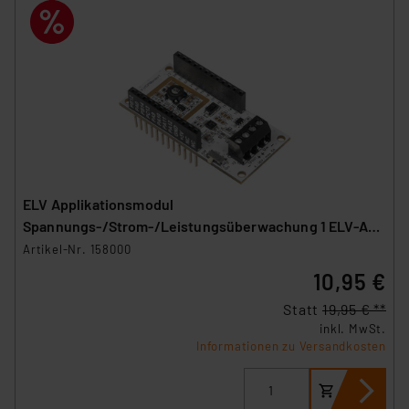
ELV Applikationsmodul
Spannungs-/Strom-/Leistungsüberwachung 1 ELV-AM-
VCPM1
Artikel-Nr. 158000
10,95 €
Statt
19,95 € **
inkl. MwSt.
Informationen zu Versandkosten