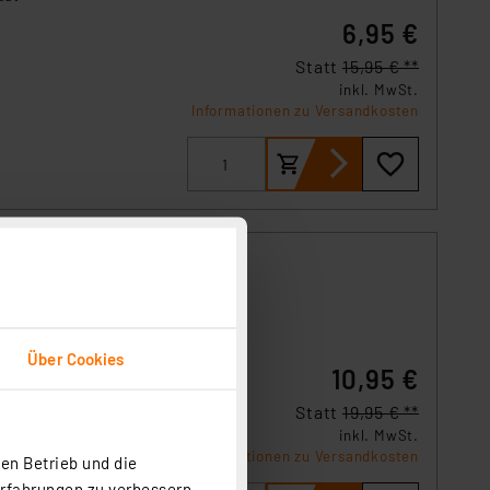
6,95 €
Statt
15,95 € **
inkl. MwSt.
Informationen zu Versandkosten
n es
Über Cookies
10,95 €
Statt
19,95 € **
inkl. MwSt.
Informationen zu Versandkosten
en Betrieb und die
Erfahrungen zu verbessern.