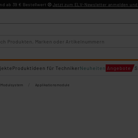
d ab 39 € Bestellwert
Jetzt zum ELV-Newsletter anmelden und 
jekte
Produktideen für Techniker
Neuheiten
Angebote
S
/
-Modulsystem
Applikationsmodule