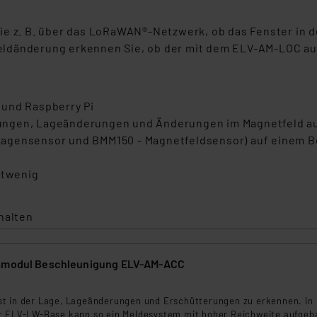
ie z. B. über das LoRaWAN®-Netzwerk, ob das Fenster in d
tfeldänderung erkennen Sie, ob der mit dem ELV-AM-LOC ausg
 und Raspberry Pi
ungen, Lageänderungen und Änderungen im Magnetfeld au
Lagensensor und BMM150 - Magnetfeldsensor) auf einem B
notwenig
halten
nsmodul Beschleunigung ELV-AM-ACC
t in der Lage, Lageänderungen und Erschütterungen zu erkennen. In
r ELV-LW-Base kann so ein Meldesystem mit hoher Reichweite aufgeb