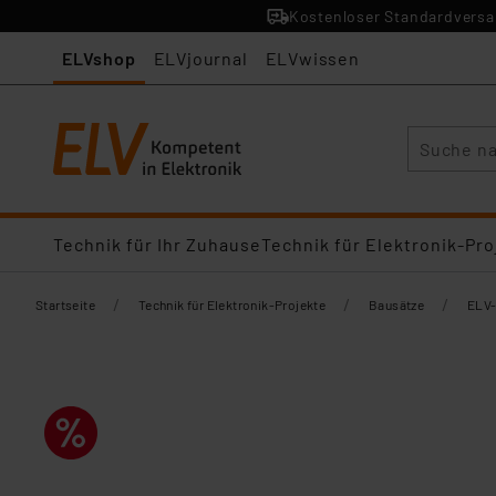
Kostenloser Standardversan
ELVshop
ELVjournal
ELVwissen
Suche
Technik für Ihr Zuhause
Technik für Elektronik-Pro
/
/
/
Startseite
Technik für Elektronik-Projekte
Bausätze
ELV