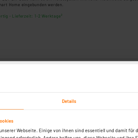
Smart Home eingebunden werden.
rtig - Lieferzeit: 1-2 Werktage²
nsmodul Spannungs-/Strom-/Leistungsüberwachung 1 ELV-AM-
onsmodul ELV-AM-VCPM1 ist der Sensor-Spezialist im LoRaWAN®, wen
Details
 Messwertgrößen zu erfassen.
rtig - Lieferzeit: 1-2 Werktage²
ookies
nserer Webseite. Einige von ihnen sind essentiell und damit für d
ngend erforderlich. Andere helfen uns, diese Webseite und ihre 