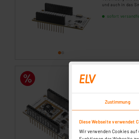
und auch in das 
sofort versandfe
ELV Applikatio
VCPM1
Artikel-Nr. 158000
Das ELV Applikati
Zustimmung
darum geht, diese
sofort versandfe
Diese Webseite verwendet C
Wir verwenden Cookies auf u
Funktionen der Webseite zwi