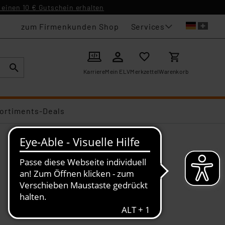
einen 10 € Gutschein erhalten
Services
zum Firmenkunden Shop
Karriere
Mein ELV
Merkzettel
Warenkorb
ortiments-Deals