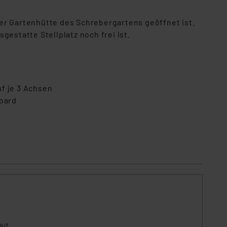
er Gartenhütte des Schrebergartens geöffnet ist.
estatte Stellplatz noch frei ist.
f je 3 Achsen
oard
aut