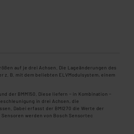
ößen auf je drei Achsen. Die Lageänderungen des
der z. B. mit dem beliebten ELVModulsystem, einem
d der BMM150. Diese liefern − in Kombination −
Beschleunigung in drei Achsen, die
sen. Dabei erfasst der BMI270 die Werte der
e Sensoren werden von Bosch Sensortec