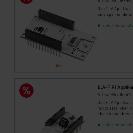
Artikel-Nr. 158467
Für die USA besteht kein A
Das ELV Applikati
Datenschutz nach EU-Standa
eine spannende Er
Daten in Überwachungsprogr
Unsere Kooperation mit dies
sofort versandfe
Kommission sowie einer eige
Daten, verbundenen Risiken
Impressum
|
Datenschutzer
ELV-PIR1 Appli
Artikel-Nr. 158570
Das ELV Applikat
mit zusätzlicher 
einen kompakten u
vorhandener Schal
sofort versandfe