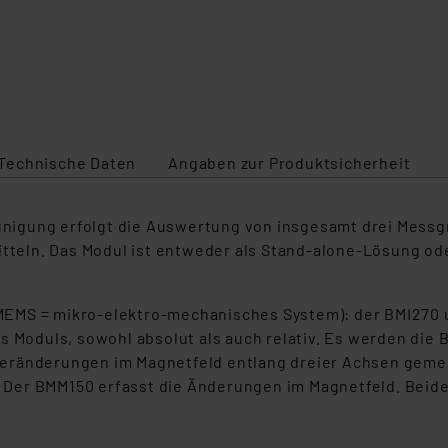
Technische Daten
Angaben zur Produktsicherheit
igung erfolgt die Auswertung von insgesamt drei Messgr
mitteln. Das Modul ist entweder als Stand-alone-Lösung o
EMS = mikro-elektro-mechanisches System): der BMI270 un
s Moduls, sowohl absolut als auch relativ. Es werden die 
eränderungen im Magnetfeld entlang dreier Achsen gemes
 Der BMM150 erfasst die Änderungen im Magnetfeld. Beid