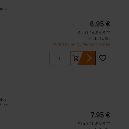
s Land mit unzureichendem
amit
örden personenbezogene
r Europäer bestehen.
6,95 €
ln der Europäischen
 Art der übermittelten
Statt
14,95 € **
inkl. MwSt.
Informationen zu Versandkosten
elder
häuse
7,95 €
Statt
19,95 € **