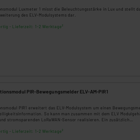
ngemessenheitsbeschluss der EU. Dies bedeutet, dass die USA al
onsmodul Luxmeter 1 misst die Beleuchtungsstärke in Lux und stellt d
rds eingestuft wird. So besteht etwa das Risiko, dass US-Beh
weiterung des ELV-Modulsystems dar.
ammen verarbeiten, ohne dass hiergegen Klagemöglichkeiten fü
en Dienstleistern stützt sich auf die Standarddatenschutzklause
rtig - Lieferzeit: 1-2 Werktage²
nen Beurteilung der mit der Datenübermittlung, insbesondere der
.“
klärung
kationsmodul PIR-Bewegungsmelder ELV-AM-PIR1
ionsmodul PIR1 erweitert das ELV-Modulsystem um einen Bewegungsm
Helligkeitsinformation. So kann man zusammen mit dem ELV Modulge
nd stromsparenden LoRaWAN-Sensor realisieren. Ein zusätzlich
tausgang ermöglicht weitere Funktionen.
rtig - Lieferzeit: 1-2 Werktage²