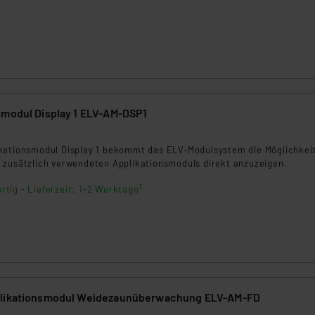
smodul Display 1 ELV-AM-DSP1
kationsmodul Display 1 bekommt das ELV-Modulsystem die Möglichkeit
 zusätzlich verwendeten Applikationsmoduls direkt anzuzeigen.
rtig - Lieferzeit: 1-2 Werktage²
plikationsmodul Weidezaunüberwachung ELV-AM-FD