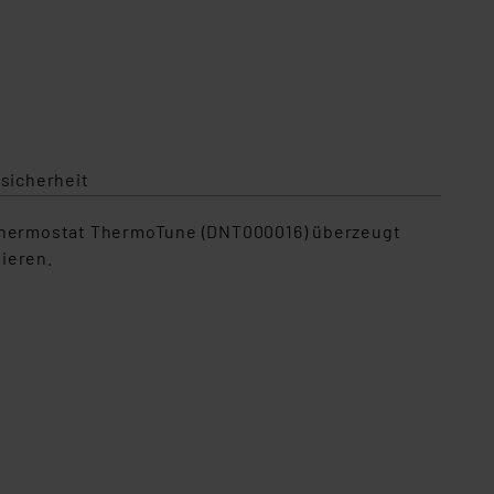
sicherheit
erthermostat ThermoTune (DNT000016) überzeugt
ieren.