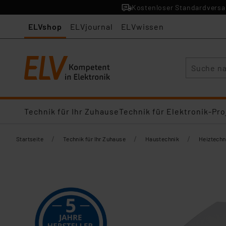
Kostenloser Standardversan
ELVshop
ELVjournal
ELVwissen
Suche
Technik für Ihr Zuhause
Technik für Elektronik-Pro
/
/
/
Startseite
Technik für Ihr Zuhause
Haustechnik
Heiztechn