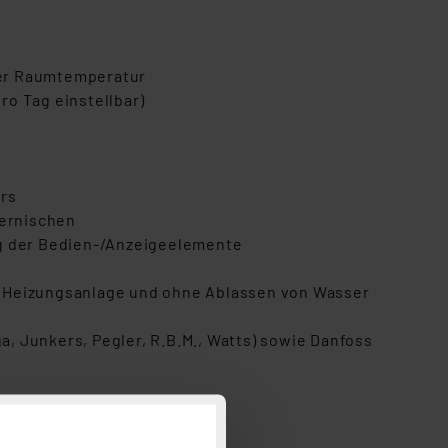
der Raumtemperatur
o Tag einstellbar)
ers
pernischen
ng der Bedien-/Anzeigeelemente
die Heizungsanlage und ohne Ablassen von Wasser
a, Junkers, Pegler, R.B.M., Watts) sowie Danfoss