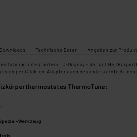
Downloads
Technische Daten
Angaben zur Produkt
rmostate mit integriertem LC-Display – der dnt Heizkörp
st sich per Click-on-Adapter auch besonders einfach mont
Heizkörperthermostates ThermoTune:
e
 Spezial-Werkzeug
ltnis