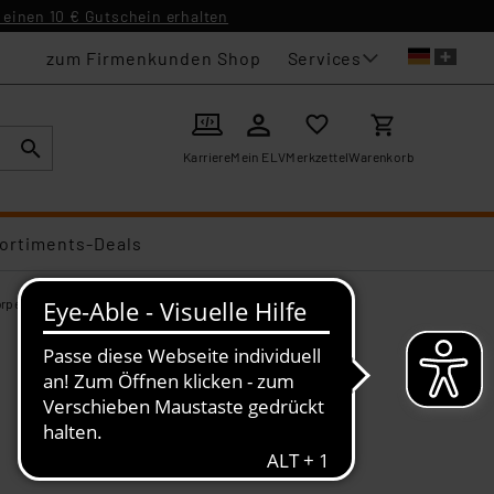
einen 10 € Gutschein erhalten
Services
zum Firmenkunden Shop
Karriere
Mein ELV
Merkzettel
Warenkorb
ortiments-Deals
örperthermostate