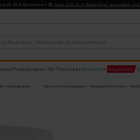
d ab 39 € Bestellwert
Jetzt zum ELV-Newsletter anmelden und 
jekte
Produktideen für Techniker
Neuheiten
Angebote
S
/
ik / Heizungsregler
Übersicht Heizungsregler / Heizungsthermostate / Heizk