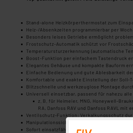
Stand-alone Heizkörperthermostat zum Einspa
Heiz-/Absenkzeiten programmierbar per Wochen
Besonders leises Getriebe ermöglicht proble
Frostschutz-Automatik schützt vor Frostsch
Temperatursturzerkennung (automatische Te
Boost-Funktion per einfachem Tastendruck erm
Elegantes Gehäuse und kompakte Bauform erm
Einfache Bedienung und gute Ablesbarkeit de
Komfortable und exakte Einstellung der Soll-Te
Blitzschnelle und werkzeuglose Montage durch
Universell einsetzbar, passend für nahezu all
z. B. für Heimeier, MNG, Honeywell-Brauk
RA, Danfoss RAV und Danfoss RAVL mit 
Ventilschutz-Funktion: Verkalkungsschutz dur
Manipulationssicher durch Kindersicherung/
Sofort einsatzfähig durch voreingestellte Pr