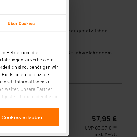
Über Cookies
davon. Die Inanspruchnahme der gesetzlichen
n Downloads.
en Betrieb und die
elaufzeit 4–5 Jahre betragen. Bei abweichendem
Erfahrungen zu verbessern.
rderlich sind, benötigen wir
 Funktionen für soziale
ben wir Informationen zu
n weiter. Unsere Partner
tgestellt haben oder die sie
cken, stimmen Sie sowohl
anschließenden
e Cookies erlauben
57,95 €
beitungszwecke (Art. 6
 ist durch Klick auf den
UVP 83,97 € **
 Cookies ablehnen oder ihr
inkl. MwSt.