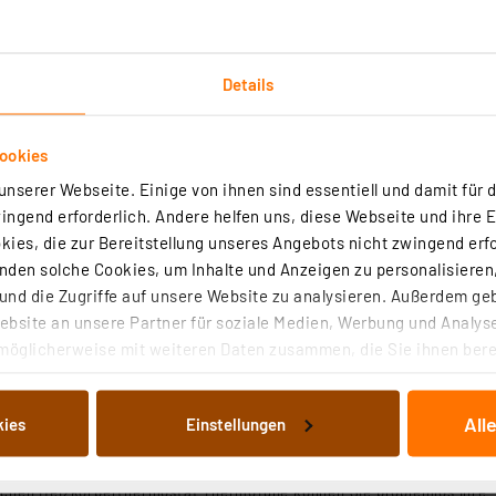
Details
en von dieser Garantie unberührt und gelten unabhängig 
Garantiebestimmungen zu diesem Produkt finden Sie in de
ookies
nserer Webseite. Einige von ihnen sind essentiell und damit für d
asen und zwei Fensteröffnungen am Tag) kann die Batteri
ngend erforderlich. Andere helfen uns, diese Webseite und ihre 
Jahre und weniger sinken.
ies, die zur Bereitstellung unseres Angebots nicht zwingend erfo
den solche Cookies, um Inhalte und Anzeigen zu personalisieren,
nd die Zugriffe auf unsere Website zu analysieren. Außerdem ge
bsite an unsere Partner für soziale Medien, Werbung und Analyse
möglicherweise mit weiteren Daten zusammen, die Sie ihnen berei
zkörperthermostat ThermoTune, Stand-alone, ca. 4 Jahre
 Dienste gesammelt haben. Indem Sie auf „Alle akzeptieren“ kli
von Informationen auf Ihrem gerät (§25 Abs.1 TTDSG) sowie der 
All
kies
Einstellungen
nachfolgend dargestellten bzw. die von Ihnen ausgewählten Verar
illierte Auflistung der einzelnen Cookies nach Zweck und Anbieter
(10)
ellungen“ abrufbar. Sie können die Verwendung nicht notwendiger
schen Heizkörperthermostat ThermoTune können Sie problemlos Ihre