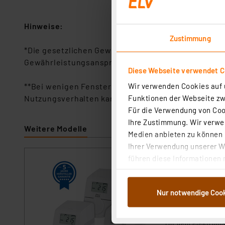
Hinweise:
Zustimmung
*Die gesetzlichen Gewährleistungsansprüche bleib
Gewährleistungsansprüche ist unentgeltlich. Die 
Diese Webseite verwendet C
Wir verwenden Cookies auf u
**Bei wenigen Fensteröffnungen (z. B. drei Heizph
Funktionen der Webseite zwi
Nutzungsverhalten kann die Batterielaufzeit auf 3 
Für die Verwendung von Cook
Ihre Zustimmung. Wir verwen
Weitere Modelle
Medien anbieten zu können u
Ihrer Verwendung unserer We
führen diese Informationen 
dnt 3er-Set Hei
im Rahmen Ihrer Nutzung der
Batterielaufzeit
dem Speichern und Abrufen 
Artikel-Nr. 253146
Nur notwendige Coo
Weiterverarbeitung für die 
1
2
3
4
5
Abs.1a DSG-VO) zu. Eine deta
Button „Ablehnen oder Einst
Mit dem elektroni