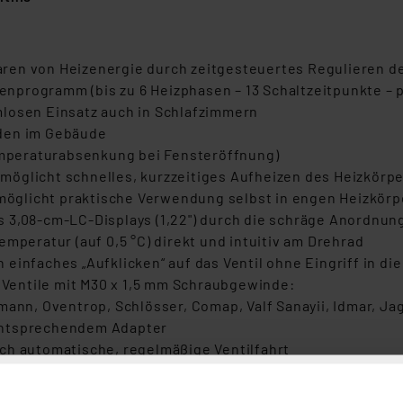
ren von Heizenergie durch zeitgesteuertes Regulieren 
programm (bis zu 6 Heizphasen – 13 Schaltzeitpunkte – pr
mlosen Einsatz auch in Schlafzimmern
äden im Gebäude
mperaturabsenkung bei Fensteröffnung)
öglicht schnelles, kurzzeitiges Aufheizen des Heizkörp
öglicht praktische Verwendung selbst in engen Heizkör
s 3,08-cm-LC-Displays (1,22") durch die schräge Anordnu
mperatur (auf 0,5 °C) direkt und intuitiv am Drehrad
 einfaches „Aufklicken“ auf das Ventil ohne Eingriff in 
e Ventile mit M30 x 1,5 mm Schraubgewinde:
mann, Oventrop, Schlösser, Comap, Valf Sanayii, Idmar, Jag
entsprechendem Adapter
ch automatische, regelmäßige Ventilfahrt
Bediensperre
ogrammierung