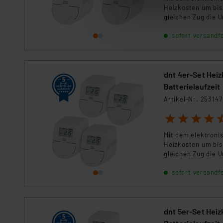
ganz oder teilweise zustimm
Heizkosten um bis
anpassen oder widerrufen. 
gleichen Zug die 
Auswertung und Analyse bis 
sofort versandfe
dazu führen, dass die Einst
„Einige Drittanbieter verar
dnt 4er-Set Hei
dieser Drittanbieter umfasst
Batterielaufzeit
Nähere Infos zu diesen Drit
Artikel-Nr. 253147
Für die USA besteht kein A
Datenschutz nach EU-Standa
1
2
3
4
5
Daten in Überwachungsprogr
Mit dem elektroni
Unsere Kooperation mit dies
Heizkosten um bis
Kommission sowie einer eige
gleichen Zug die 
Daten, verbundenen Risiken
sofort versandfe
Impressum
|
Datenschutzer
dnt 5er-Set Hei