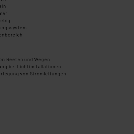
eln
mer
lebig
tungssystem
ßenbereich
von Beeten und Wegen
ng bei Lichtinstallationen
Verlegung von Stromleitungen