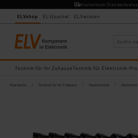
Kostenloser Standardversan
ELVshop
ELVjournal
ELVwissen
Suche
Technik für Ihr Zuhause
Technik für Elektronik-Pro
/
/
/
Startseite
Technik für Ihr Zuhause
Haustechnik
Gartentec