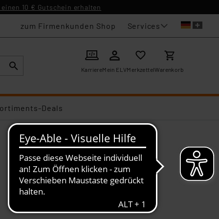
einen 10 € Gutschein erhalten
Services
zum Firmenkunden Shop
Karriere
Mein ELV
Merkzettel
Warenkorb
ortiments-Deals