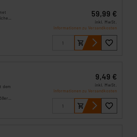
r Europäer bestehen.
59,99 €
gnet
ln der Europäischen
eiche
 Art der übermittelten
inkl. MwSt.
Informationen zu Versandkosten
9,49 €
inkl. MwSt.
it dem
Informationen zu Versandkosten
rößeren