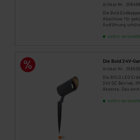
Artikel-Nr. 25849
Die Bold Endkappe
Abschluss für gek
Ausführung schütze
Garten- und Außen
sofort versandfe
Die Bold 24V-Gar
Artikel-Nr. 25850
Die BOLD LED Erdsp
24V DC Betrieb, I
Akzente. Das anth
die Dimmfunktion 
sofort versandfe