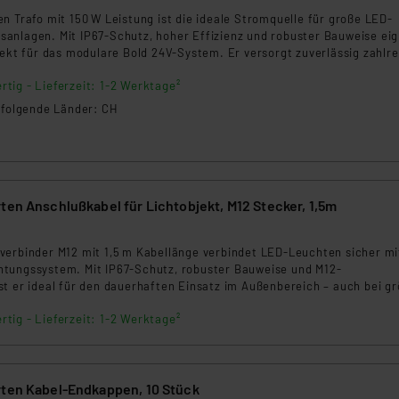
ammen verarbeiten, ohne dass hiergegen Klagemöglichkeiten fü
n Trafo mit 150 W Leistung ist die ideale Stromquelle für große LED-
anlagen. Mit IP67-Schutz, hoher Effizienz und robuster Bauweise ei
en Dienstleistern stützt sich auf die Standarddatenschutzklause
fekt für das modulare Bold 24V-System. Er versorgt zuverlässig zahlr
nen Beurteilung der mit der Datenübermittlung, insbesondere der
erer Niederspannung.
.“
rtig - Lieferzeit: 1-2 Werktage²
n folgende Länder: CH
klärung
ten Anschlußkabel für Lichtobjekt, M12 Stecker, 1,5m
5
verbinder M12 mit 1,5 m Kabellänge verbindet LED-Leuchten sicher m
tungssystem. Mit IP67-Schutz, robuster Bauweise und M12-
st er ideal für den dauerhaften Einsatz im Außenbereich – auch bei g
schen Leuchte und Systemkabel.
rtig - Lieferzeit: 1-2 Werktage²
rten Kabel-Endkappen, 10 Stück