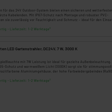
8
n für das 24V Outdoor-System bieten einen sicheren und wetterfeste
ürzte Kabelenden. Mit IP67-Schutz nach Montage und robuster PVC-
n sie zuverlässig vor Feuchtigkeit und Schmutz – ideal für den Einsa
bereich.
rtig - Lieferzeit: 1-2 Werktage²
ten LED Gartenstrahler, DC24V, 7 W, 3000 K
5
ießleuchte mit 7W Leistung ist ideal für gezielte Außenbeleuchtung.
P65-Schutz und warmweißem Licht (3000K) sorgt sie für stimmungsvol
razitfarbene Aluminiumgehäuse, der hohe Farbwiedergabeindex (Ra90
machen sie zur perfekten Wahl für Garten, Wege oder Fassaden.
rtig - Lieferzeit: 1-2 Werktage²