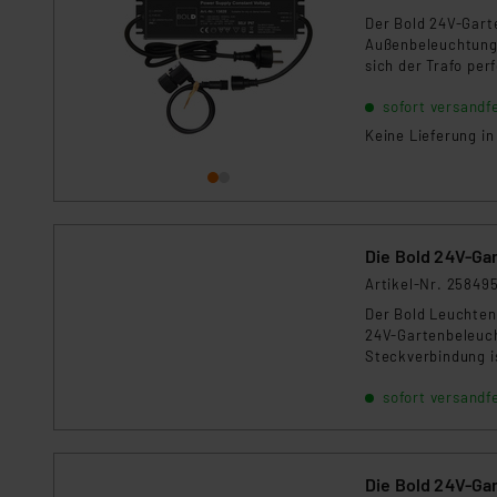
Daten in Überwachungsprogr
Der Bold 24V-Garte
Außenbeleuchtungs
Unsere Kooperation mit dies
sich der Trafo per
Kommission sowie einer eige
Leuchten mit sich
Daten, verbundenen Risiken
sofort versandfe
Keine Lieferung i
Impressum
|
Datenschutzer
Die Bold 24V-Gar
Artikel-Nr. 25849
Der Bold Leuchten
24V-Gartenbeleuch
Steckverbindung i
Entfernungen zwi
sofort versandfe
Die Bold 24V-Ga