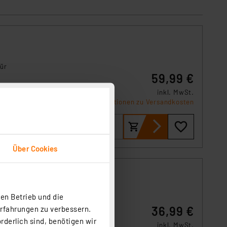
für
59,99 €
 für
inkl. MwSt.
Informationen zu Versandkosten
Über Cookies
en Betrieb und die
g. Mit
Erfahrungen zu verbessern.
36,99 €
0°
rderlich sind, benötigen wir
inkl. MwSt.