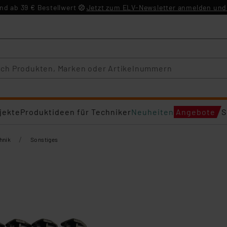
d ab 39 € Bestellwert
Jetzt zum ELV-Newsletter anmelden und 
jekte
Produktideen für Techniker
Neuheiten
Angebote
S
/
hnik
Sonstiges