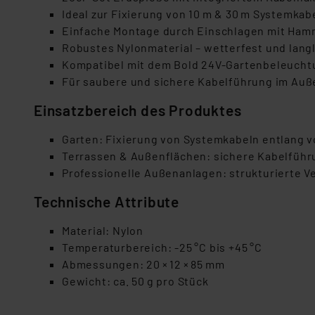
Ideal zur Fixierung von 10 m & 30 m Systemkab
Einfache Montage durch Einschlagen mit Ham
Robustes Nylonmaterial – wetterfest und lang
Kompatibel mit dem Bold 24V-Gartenbeleuch
Für saubere und sichere Kabelführung im Au
Einsatzbereich des Produktes
Garten: Fixierung von Systemkabeln entlang 
Terrassen & Außenflächen: sichere Kabelführu
Professionelle Außenanlagen: strukturierte 
Technische Attribute
Material: Nylon
Temperaturbereich: -25 °C bis +45 °C
Abmessungen: 20 × 12 × 85 mm
Gewicht: ca. 50 g pro Stück