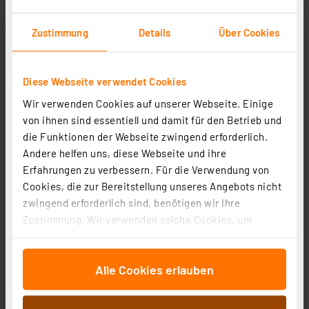
Die BOLD Solar-Wegeleuchte mit PIR, Gun Grey
Artikel-Nr. 258281
Zustimmung
Details
Über Cookies
36,99 €
inkl. MwSt.
Diese Webseite verwendet Cookies
Informationen zu Versandkosten
Wir verwenden Cookies auf unserer Webseite. Einige
von ihnen sind essentiell und damit für den Betrieb und
die Funktionen der Webseite zwingend erforderlich.
Andere helfen uns, diese Webseite und ihre
Erfahrungen zu verbessern. Für die Verwendung von
Cookies, die zur Bereitstellung unseres Angebots nicht
zwingend erforderlich sind, benötigen wir Ihre
Zustimmung. Wir verwenden solche Cookies, um
Inhalte und Anzeigen zu personalisieren, Funktionen
für soziale Medien anbieten zu können und die Zugriffe
Alle Cookies erlauben
auf unsere Website zu analysieren. Außerdem geben
Die Bold 24V-Garten Trafo 150W, IP67, 230/24V, 1,5m
wir Informationen zu Ihrer Verwendung unserer Website
Eingangskabel
an unsere Partner für soziale Medien, Werbung und