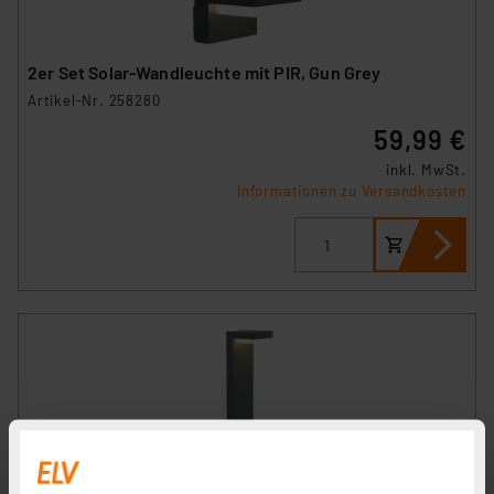
2er Set Solar-Wandleuchte mit PIR, Gun Grey
Artikel-Nr. 258280
59,99 €
inkl. MwSt.
Informationen zu Versandkosten