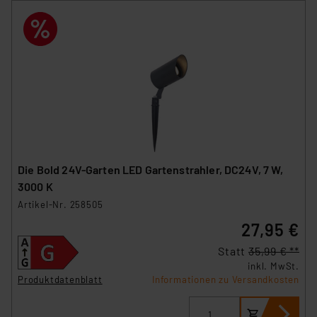
Überwachungsprogrammen verarbeiten, ohne dass
hiergegen Klagemöglichkeiten für Europäer bestehen.
Unsere Kooperation mit diesen Dienstleistern stützt
sich auf die Standarddatenschutzklauseln der
Europäischen Kommission sowie einer eigenen
Beurteilung der mit der Datenübermittlung,
insbesondere der Art der übermittelten Daten,
verbundenen Risiken.“
Impressum
|
Datenschutzerklärung
Die Bold 24V-Garten LED Gartenstrahler, DC24V, 7 W,
3000 K
Artikel-Nr. 258505
27,95 €
Statt
35,99 € **
inkl. MwSt.
Produktdatenblatt
Informationen zu Versandkosten