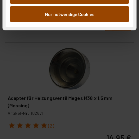
inkl. MwSt.
Informationen möglicherweise mit weiteren Daten
Informationen zu Versandkosten
zusammen, die Sie ihnen bereitgestellt haben oder die
Nur notwendige Cookies
sie im Rahmen Ihrer Nutzung der Dienste gesammelt
haben. Indem Sie auf „Alle akzeptieren“ klicken,
stimmen Sie sowohl dem Speichern und Abrufen von
Informationen auf Ihrem gerät (§25 Abs.1 TTDSG) sowie
der anschließenden Weiterverarbeitung für die
nachfolgend dargestellten bzw. die von Ihnen
ausgewählten Verarbeitungszwecke (Art. 6 Abs.1a DSG-
VO) zu. Eine detaillierte Auflistung der einzelnen
Cookies nach Zweck und Anbieter ist durch Klick auf
den Button „Ablehnen oder Einstellungen“ abrufbar. Sie
können die Verwendung nicht notwendiger Cookies
Adapter für Heizungsventil Meges M38 x 1,5 mm
ablehnen oder ihr ganz oder teilweise zustimmen. Ihre
(Messing)
erteilte Zustimmung können Sie jederzeit unter dem
Artikel-Nr. 102671
Link „Cookie Einstellungen“ anpassen oder widerrufen.
1
2
3
4
5
Die Rechtmäßigkeit der Speicherung, Abrufung und
(2)
Weiterverarbeitung dieser Daten zur Auswertung und
14,95 €