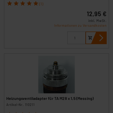
1
2
3
4
5
(1)
12,95 €
inkl. MwSt.
Informationen zu Versandkosten
Heizungsventiladapter für TA M28 x 1,5 (Messing)
Artikel-Nr. 110211