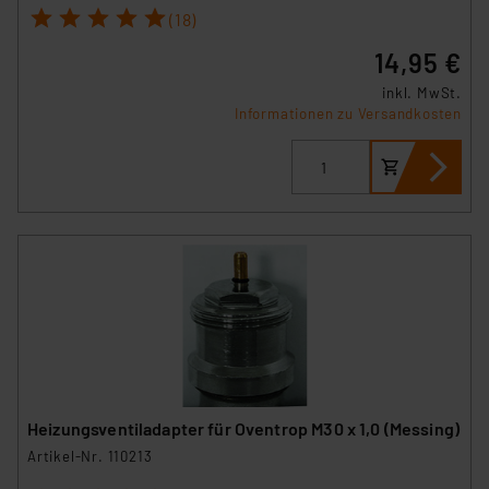
1
2
3
4
5
(18)
14,95 €
inkl. MwSt.
Informationen zu Versandkosten
Heizungsventiladapter für Oventrop M30 x 1,0 (Messing)
Artikel-Nr. 110213