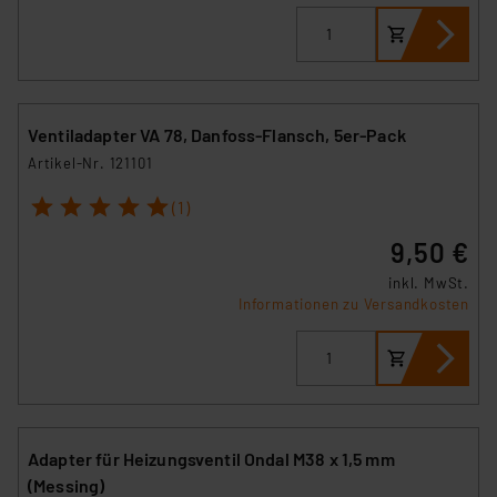
Ventiladapter VA 78, Danfoss-Flansch, 5er-Pack
Artikel-Nr. 121101
1
2
3
4
5
(1)
9,50 €
inkl. MwSt.
Informationen zu Versandkosten
Adapter für Heizungsventil Ondal M38 x 1,5 mm
(Messing)