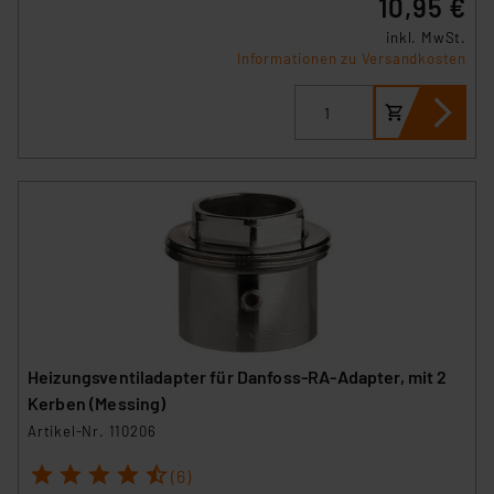
10,95 €
inkl. MwSt.
Informationen zu Versandkosten
Heizungsventiladapter für Danfoss-RA-Adapter, mit 2
Kerben (Messing)
Artikel-Nr. 110206
1
2
3
4
5
(6)