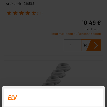
Artikel-Nr. 086585
1
2
3
4
5
(11)
10,49 €
inkl. MwSt.
Informationen zu Versandkosten
Ventiladapter / Adapterring VA80 für Stellantriebe, 5