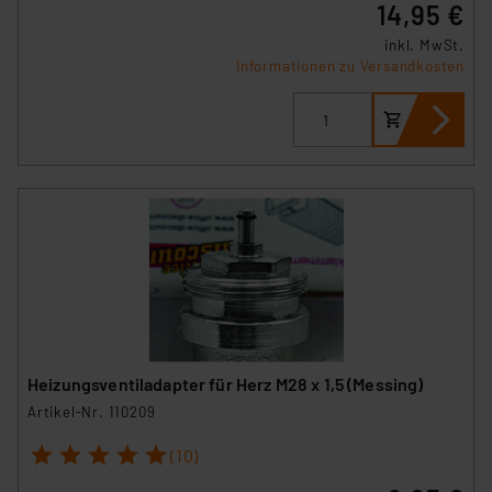
14,95 €
hiergegen Klagemöglichkeiten für Europäer bestehen.
Unsere Kooperation mit diesen Dienstleistern stützt
inkl. MwSt.
sich auf die Standarddatenschutzklauseln der
Informationen zu Versandkosten
Europäischen Kommission sowie einer eigenen
Beurteilung der mit der Datenübermittlung,
insbesondere der Art der übermittelten Daten,
verbundenen Risiken.“
Impressum
|
Datenschutzerklärung
Heizungsventiladapter für Herz M28 x 1,5 (Messing)
Artikel-Nr. 110209
1
2
3
4
5
(10)