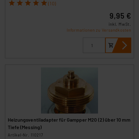
1
2
3
4
5
(10)
9,95 €
inkl. MwSt.
Informationen zu Versandkosten
Heizungsventiladapter für Gampper M20 (2) über 10 mm
Tiefe (Messing)
Artikel-Nr. 110217