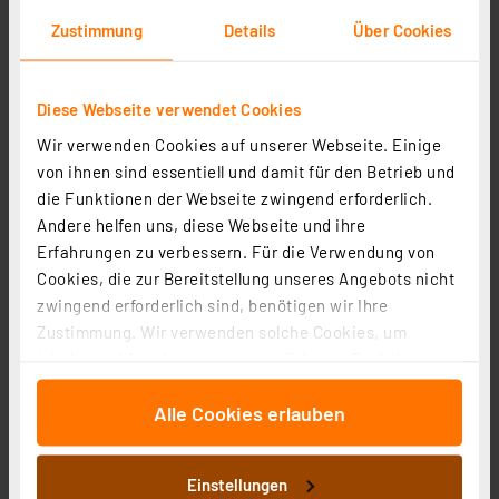
Stück
Zustimmung
Details
Über Cookies
Artikel-Nr. 154373
1
2
3
4
5
(1)
Diese Webseite verwendet Cookies
4,95 €
Wir verwenden Cookies auf unserer Webseite. Einige
inkl. MwSt.
von ihnen sind essentiell und damit für den Betrieb und
Informationen zu Versandkosten
die Funktionen der Webseite zwingend erforderlich.
Andere helfen uns, diese Webseite und ihre
Erfahrungen zu verbessern. Für die Verwendung von
Cookies, die zur Bereitstellung unseres Angebots nicht
zwingend erforderlich sind, benötigen wir Ihre
Zustimmung. Wir verwenden solche Cookies, um
Adapter für Heizungsventil Herz, Comap u. a. M28 x 1,5
Inhalte und Anzeigen zu personalisieren, Funktionen
mm (Kunststoff)
für soziale Medien anbieten zu können und die Zugriffe
Artikel-Nr. 076030
Alle Cookies erlauben
auf unsere Website zu analysieren. Außerdem geben
1
2
3
4
5
(13)
wir Informationen zu Ihrer Verwendung unserer Website
an unsere Partner für soziale Medien, Werbung und
6,95 €
Einstellungen
Analysen weiter. Unsere Partner führen diese