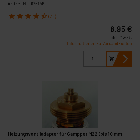
Artikel-Nr. 076146
1
2
3
4
5
(31)
8,95 €
inkl. MwSt.
Informationen zu Versandkosten
Heizungsventiladapter für Gampper M22 (bis 10 mm