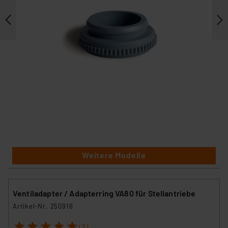
Weitere Modelle
Ventiladapter / Adapterring VA80 für Stellantriebe
Artikel-Nr. 250916
1
2
3
4
5
(3)