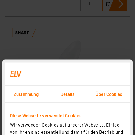
OSRAM SMART+ Smart Home LED-Lampe E14 , WLAN,
Zustimmung
Details
Über Cookies
dimmbar, IP20, Weiß
Artikel-Nr. 258349
11,95 €
Diese Webseite verwendet Cookies
inkl. MwSt.
Wir verwenden Cookies auf unserer Webseite. Einige
Produktdatenblatt
Informationen zu Versandkosten
von ihnen sind essentiell und damit für den Betrieb und