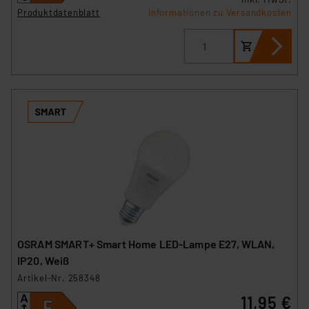
Daten in den USA. Ihre Einwilligung zur Einbindung von
Produktdatenblatt
Informationen zu Versandkosten
Cookies dieser Drittanbieter umfasst daher ggf. auch
die Verarbeitung Ihrer Daten in den USA gemäß Art. 49
(1) lit. a DSGVO. Nähere Infos zu diesen Drittanbietern
und zu der jeweiligen Datenübermittlung erhalten Sie in
der Datenschutzerklärung. Für die USA besteht kein
Angemessenheitsbeschluss der EU. Dies bedeutet,
dass die USA als Land mit unzureichendem
Datenschutz nach EU-Standards eingestuft wird. So
besteht etwa das Risiko, dass US-Behörden
personenbezogene Daten in
Überwachungsprogrammen verarbeiten, ohne dass
hiergegen Klagemöglichkeiten für Europäer bestehen.
Unsere Kooperation mit diesen Dienstleistern stützt
sich auf die Standarddatenschutzklauseln der
OSRAM SMART+ Smart Home LED-Lampe E27, WLAN,
Europäischen Kommission sowie einer eigenen
IP20, Weiß
Beurteilung der mit der Datenübermittlung,
Artikel-Nr. 258348
insbesondere der Art der übermittelten Daten,
11,95 €
verbundenen Risiken.“