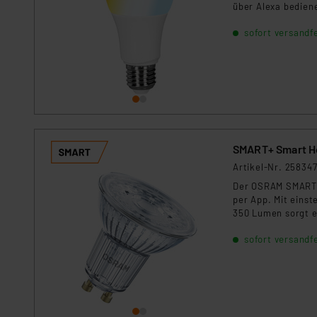
Für die USA besteht kein A
über Alexa bedien
voreingestellten L
Datenschutz nach EU-Standa
sofort versandfe
Lichtstimmungen.
Daten in Überwachungsprogr
Unsere Kooperation mit dies
Kommission sowie einer eige
Daten, verbundenen Risiken
Impressum
|
Datenschutzer
SMART+ Smart Ho
Artikel-Nr. 25834
Der OSRAM SMART+ 
per App. Mit einst
350 Lumen sorgt e
Alexa, Google Hom
sofort versandfe