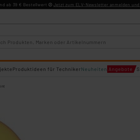
d ab 39 € Bestellwert
Jetzt zum ELV-Newsletter anmelden und 
jekte
Produktideen für Techniker
Neuheiten
Angebote
S
tint