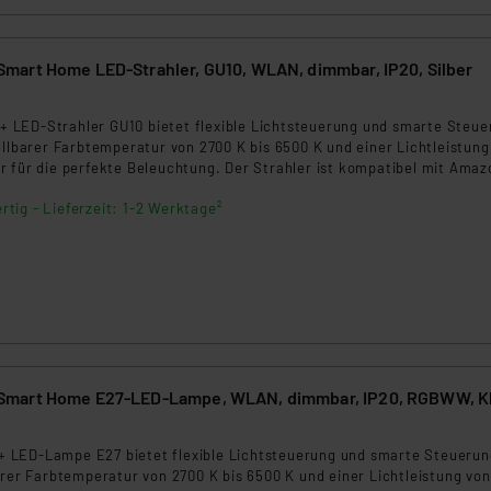
art Home LED-Strahler, GU10, WLAN, dimmbar, IP20, Silber
6
LED-Strahler GU10 bietet flexible Lichtsteuerung und smarte Steue
ellbarer Farbtemperatur von 2700 K bis 6500 K und einer Lichtleistung
r für die perfekte Beleuchtung. Der Strahler ist kompatibel mit Amaz
 und Matter, ideal für den Innenbereich.
rtig - Lieferzeit: 1-2 Werktage²
mart Home E27-LED-Lampe, WLAN, dimmbar, IP20, RGBWW, K
3
LED-Lampe E27 bietet flexible Lichtsteuerung und smarte Steuerun
arer Farbtemperatur von 2700 K bis 6500 K und einer Lichtleistung von