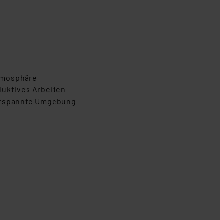
tmosphäre
duktives Arbeiten
entspannte Umgebung