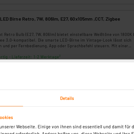
tint Smart Home LED Birne Retro, 7W, 806lm, E27, 60x105mm ,CCT, Zigbee
int Retro Bulb (E27, 7W, 806lm) bietet einstellbare Weißtöne von 1800K 
Bee 3.0-kompatibel. Die smarte LED-Birne im Vintage-Look lässt sich
en und per Fernbedienung, App oder Sprachbefehl steuern. Mit einer
.000 Stunden ist sie besonders langlebig und energieeffizient.
rtig - Lieferzeit: 1-2 Werktage²
Details
 XXL-LED Globe XXL, E27 160x320mm, CCT, Zigbee
ookies
nserer Webseite. Einige von ihnen sind essentiell und damit für d
int Retro Globe Gold XXL (E27, 4,9W, 350lm) bietet einstellbare Weißtö
ngend erforderlich. Andere helfen uns, diese Webseite und ihre 