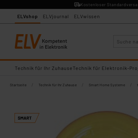
Kostenloser Standardversan
ELVshop
ELVjournal
ELVwissen
Suche
Technik für Ihr Zuhause
Technik für Elektronik-Pro
/
/
/
Startseite
Technik für Ihr Zuhause
Smart Home Systeme