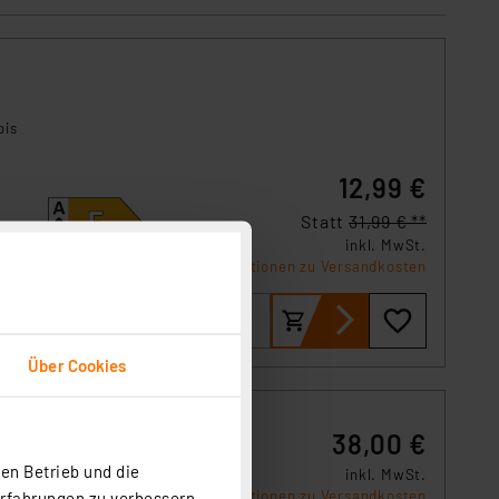
bis
12,99 €
Statt
31,99 € **
inkl. MwSt.
Produktdatenblatt
Informationen zu Versandkosten
Über Cookies
38,00 €
en Betrieb und die
inkl. MwSt.
ne von
Produktdatenblatt
Informationen zu Versandkosten
Erfahrungen zu verbessern.