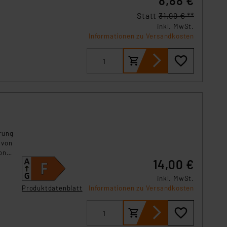
8,88 €
s Land mit unzureichendem
Statt
31,99 € **
örden personenbezogene
inkl. MwSt.
r Europäer bestehen.
Informationen zu Versandkosten
ln der Europäischen
 Art der übermittelten
rung
 von
on
14,00 €
inkl. MwSt.
Produktdatenblatt
Informationen zu Versandkosten