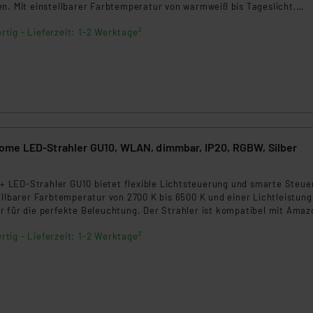
ngemessenheitsbeschluss der EU. Dies bedeutet, dass die USA al
en. Mit einstellbarer Farbtemperatur von warmweiß bis Tageslicht,
ichtszenen und stufenloser Dimmung ist sie ideal für individuelle
rds eingestuft wird. So besteht etwa das Risiko, dass US-Beh
rtig - Lieferzeit: 1-2 Werktage²
ammen verarbeiten, ohne dass hiergegen Klagemöglichkeiten fü
en Dienstleistern stützt sich auf die Standarddatenschutzklause
nen Beurteilung der mit der Datenübermittlung, insbesondere der
.“
klärung
me LED-Strahler GU10, WLAN, dimmbar, IP20, RGBW, Silber
7
LED-Strahler GU10 bietet flexible Lichtsteuerung und smarte Steue
ellbarer Farbtemperatur von 2700 K bis 6500 K und einer Lichtleistung
r für die perfekte Beleuchtung. Der Strahler ist kompatibel mit Amaz
e, Apple HomeKit und Matter, ideal für den Innenbereich.
rtig - Lieferzeit: 1-2 Werktage²