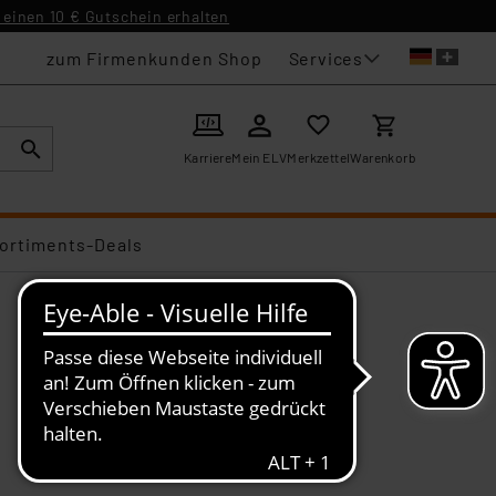
einen 10 € Gutschein erhalten
Services
zum Firmenkunden Shop
Karriere
Mein ELV
Merkzettel
Warenkorb
ortiments-Deals