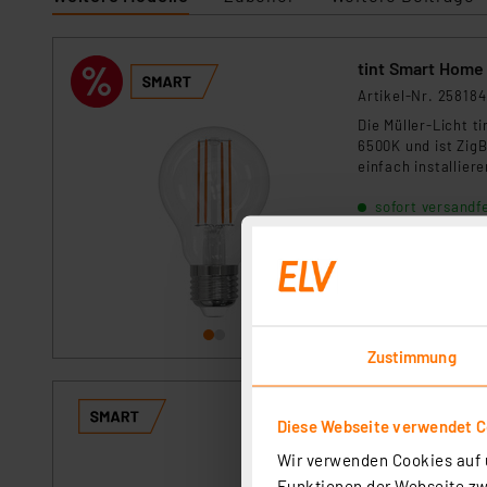
Artikel-Nr. 258184
Die Müller-Licht t
6500K und ist Zig
einfach installier
Lebensdauer von 15
sofort versandfe
Zustimmung
tint Smart Home
Diese Webseite verwendet C
Artikel-Nr. 258182
Wir verwenden Cookies auf u
Die Müller-Licht t
Funktionen der Webseite zwi