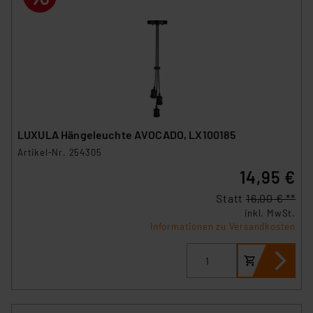
VO) zu. Eine detaillierte Auflistung der einzelnen
Cookies nach Zweck und Anbieter ist durch Klick auf
den Button „Ablehnen oder Einstellungen“ abrufbar. Sie
können die Verwendung nicht notwendiger Cookies
ablehnen oder ihr ganz oder teilweise zustimmen. Ihre
erteilte Zustimmung können Sie jederzeit unter dem
Link „Cookie Einstellungen“ anpassen oder widerrufen.
Die Rechtmäßigkeit der Speicherung, Abrufung und
LUXULA Hängeleuchte AVOCADO, LX100185
Weiterverarbeitung dieser Daten zur Auswertung und
Artikel-Nr. 254305
Analyse bis zum Zeitpunkt des Widerrufs bleibt hiervon
14,95 €
unberührt. Ihre Browser-Einstellungen können dazu
führen, dass die Einstellungen nicht längerfristig
Statt
16,00 € **
gespeichert werden und dieses Banner erneut
inkl. MwSt.
angezeigt wird.
Informationen zu Versandkosten
„Einige Drittanbieter verarbeiten personenbezogene
Daten in den USA. Ihre Einwilligung zur Einbindung von
Cookies dieser Drittanbieter umfasst daher ggf. auch
die Verarbeitung Ihrer Daten in den USA gemäß Art. 49