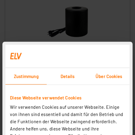
LUXULA Tischleuchte JAR, LX100187, schwarz
Artikel-Nr. 254302
1
2
3
4
5
(1)
Zustimmung
Details
Über Cookies
9,99 €
Statt
11,13 € **
Diese Webseite verwendet Cookies
inkl. MwSt.
Informationen zu Versandkosten
Wir verwenden Cookies auf unserer Webseite. Einige
von ihnen sind essentiell und damit für den Betrieb und
die Funktionen der Webseite zwingend erforderlich.
Andere helfen uns, diese Webseite und ihre