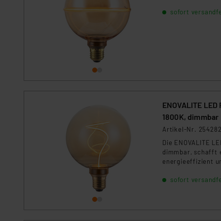
Für die USA besteht kein A
sofort versandfe
Datenschutz nach EU-Standa
Daten in Überwachungsprogr
Unsere Kooperation mit dies
Kommission sowie einer eige
Daten, verbundenen Risiken
Impressum
|
Datenschutzer
ENOVALITE LED F
1800K, dimmbar
Artikel-Nr. 25428
Die ENOVALITE LED
dimmbar, schafft 
energieeffizient un
sofort versandfe