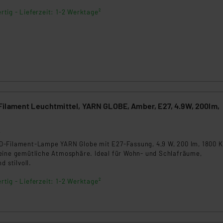
ngemessenheitsbeschluss der EU. Dies bedeutet, dass die USA al
rtig - Lieferzeit: 1-2 Werktage²
rds eingestuft wird. So besteht etwa das Risiko, dass US-Beh
ammen verarbeiten, ohne dass hiergegen Klagemöglichkeiten fü
en Dienstleistern stützt sich auf die Standarddatenschutzklause
nen Beurteilung der mit der Datenübermittlung, insbesondere der
.“
klärung
ilament Leuchtmittel, YARN GLOBE, Amber, E27, 4.9W, 200lm,
2
-Filament-Lampe YARN Globe mit E27-Fassung, 4,9 W, 200 lm, 1800 K
eine gemütliche Atmosphäre. Ideal für Wohn- und Schlafräume,
d stilvoll.
rtig - Lieferzeit: 1-2 Werktage²