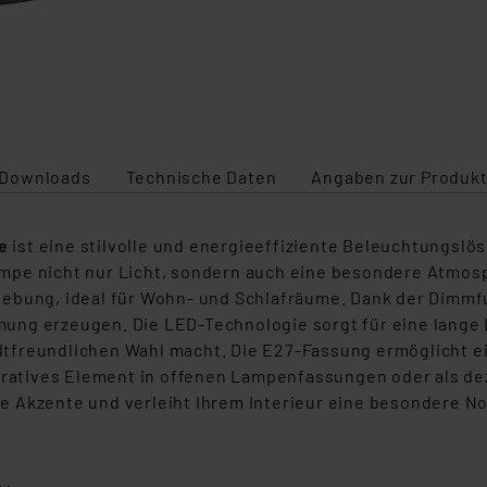
Downloads
Technische Daten
Angaben zur Produkt
be
ist eine stilvolle und energieeffiziente Beleuchtungslö
mpe nicht nur Licht, sondern auch eine besondere Atmosp
ebung, ideal für Wohn- und Schlafräume. Dank der Dimmfun
ung erzeugen. Die LED-Technologie sorgt für eine lange
freundlichen Wahl macht. Die E27-Fassung ermöglicht ein
koratives Element in offenen Lampenfassungen oder als de
 Akzente und verleiht Ihrem Interieur eine besondere No