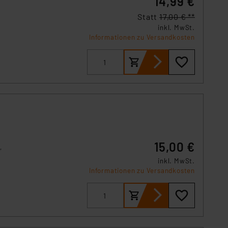
14,99 €
s Land mit unzureichendem
örden personenbezogene
Statt
17,00 € **
r Europäer bestehen.
inkl. MwSt.
Informationen zu Versandkosten
ln der Europäischen
 Art der übermittelten
15,00 €
,
inkl. MwSt.
Informationen zu Versandkosten