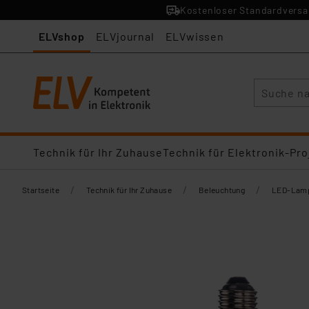
Kostenloser Standardversan
ELVshop
ELVjournal
ELVwissen
Suche
Technik für Ihr Zuhause
Technik für Elektronik-Pro
/
/
/
Startseite
Technik für Ihr Zuhause
Beleuchtung
LED-Lamp