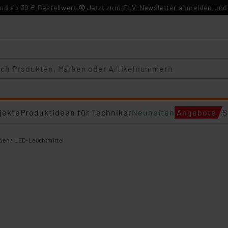
d ab 39 € Bestellwert
Jetzt zum ELV-Newsletter anmelden und 
jekte
Produktideen für Techniker
Neuheiten
Angebote
S
en / LED-Leuchtmittel