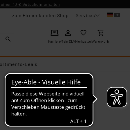
einen 10 € Gutschein erhalten
Services
zum Firmenkunden Shop
Karriere
Mein ELV
Merkzettel
Warenkorb
ortiments-Deals