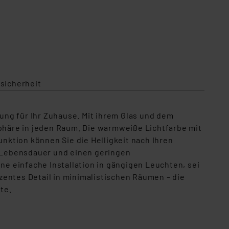
sicherheit
sung für Ihr Zuhause. Mit ihrem Glas und dem
häre in jeden Raum. Die warmweiße Lichtfarbe mit
ktion können Sie die Helligkeit nach Ihren
 Lebensdauer und einen geringen
e einfache Installation in gängigen Leuchten, sei
zentes Detail in minimalistischen Räumen – die
te.