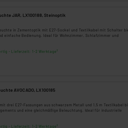
ngemessenheitsbeschluss der EU. Dies bedeutet, dass die USA al
rds eingestuft wird. So besteht etwa das Risiko, dass US-Beh
chte JAR, LX100188, Steinoptik
ammen verarbeiten, ohne dass hiergegen Klagemöglichkeiten fü
en Dienstleistern stützt sich auf die Standarddatenschutzklause
3
nen Beurteilung der mit der Datenübermittlung, insbesondere der
hleuchte in Zementoptik mit E27-Sockel und Textilkabel mit Schalter bi
nd einfache Bedienung. Ideal für Wohnzimmer, Schlafzimmer und
.“
klärung
rtig - Lieferzeit: 1-2 Werktage²
uchte AVOCADO, LX100185
5
mit drei E27-Fassungen aus schwarzem Metall und 1,5 m Textilkabel b
ngements und eine gleichmäßige Beleuchtung. Ideal für industrielle
rtig - Lieferzeit: 1-2 Werktage²