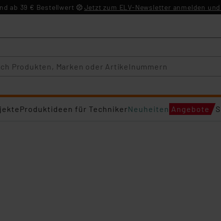
d ab 39 € Bestellwert
Jetzt zum ELV-Newsletter anmelden und 
jekte
Produktideen für Techniker
Neuheiten
Angebote
S