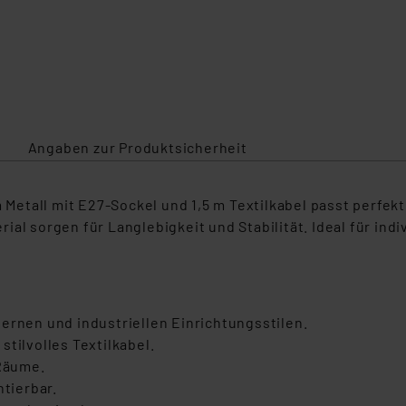
Angaben zur Produktsicherheit
etall mit E27-Sockel und 1,5 m Textilkabel passt perfekt
ial sorgen für Langlebigkeit und Stabilität. Ideal für in
ernen und industriellen Einrichtungsstilen.
stilvolles Textilkabel.
Räume.
tierbar.