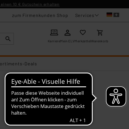
einen 10 € Gutschein erhalten
Services
zum Firmenkunden Shop
Karriere
Mein ELV
Merkzettel
Warenkorb
ortiments-Deals