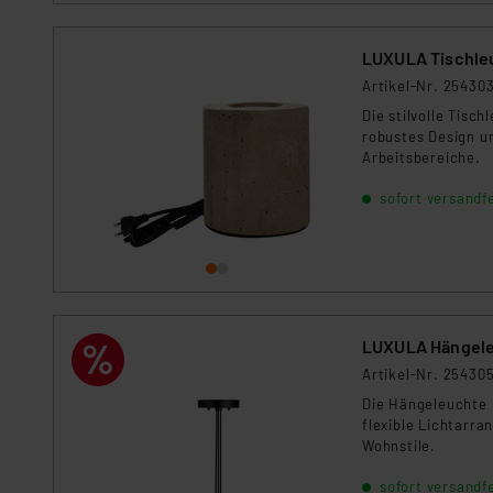
Für die USA besteht kein A
Datenschutz nach EU-Standa
LUXULA Tischleu
Daten in Überwachungsprogr
Unsere Kooperation mit dies
Artikel-Nr. 25430
Kommission sowie einer eige
Die stilvolle Tisc
robustes Design u
Daten, verbundenen Risiken
Arbeitsbereiche.
Impressum
|
Datenschutzer
sofort versandfe
LUXULA Hängele
Artikel-Nr. 25430
Die Hängeleuchte 
flexible Lichtarra
Wohnstile.
sofort versandfe