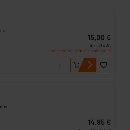
s Land mit unzureichendem
örden personenbezogene
r Europäer bestehen.
ln der Europäischen
 Art der übermittelten
etet
15,00 €
inkl. MwSt.
Informationen zu Versandkosten
ietet
14,95 €