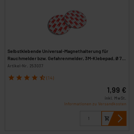
Selbstklebende Universal-Magnethalterung für
Rauchmelder bzw. Gefahrenmelder, 3M-Klebepad, Ø 70
mm
Artikel-Nr. 253037
1
2
3
4
5
(14)
1,99 €
inkl. MwSt.
Informationen zu Versandkosten