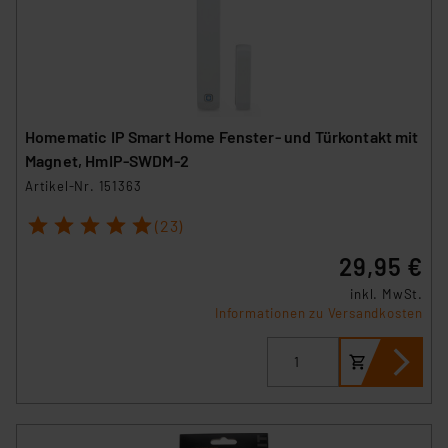
personenbezogene Daten in
Überwachungsprogrammen verarbeiten, ohne dass
hiergegen Klagemöglichkeiten für Europäer bestehen.
Unsere Kooperation mit diesen Dienstleistern stützt
sich auf die Standarddatenschutzklauseln der
Europäischen Kommission sowie einer eigenen
Homematic IP Smart Home Fenster- und Türkontakt mit
Beurteilung der mit der Datenübermittlung,
Magnet, HmIP-SWDM-2
insbesondere der Art der übermittelten Daten,
Artikel-Nr. 151363
verbundenen Risiken.“
1
2
3
4
5
(23)
Impressum
|
Datenschutzerklärung
29,95 €
inkl. MwSt.
Informationen zu Versandkosten