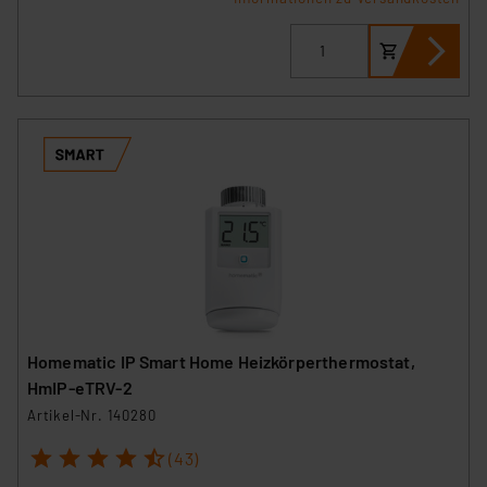
Homematic IP Smart Home Heizkörperthermostat,
HmIP-eTRV-2
Artikel-Nr. 140280
1
2
3
4
5
(43)