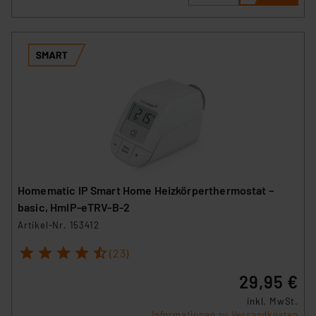
Homematic IP Smart Home Heizkörperthermostat –
basic, HmIP-eTRV-B-2
Artikel-Nr. 153412
1
2
3
4
5
(23)
29,95 €
inkl. MwSt.
Informationen zu Versandkosten