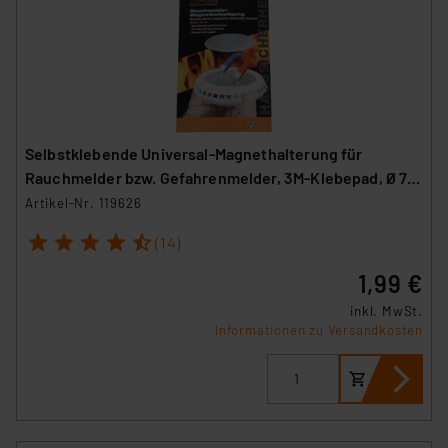
Selbstklebende Universal-Magnethalterung für
Rauchmelder bzw. Gefahrenmelder, 3M-Klebepad, Ø 70
mm
Artikel-Nr. 119626
1
2
3
4
5
(14)
1,99 €
inkl. MwSt.
Informationen zu Versandkosten