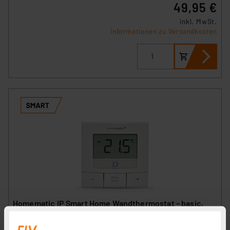
49,95 €
inkl. MwSt.
Informationen zu Versandkosten
Homematic IP Smart Home Wandthermostat – basic,
HmIP-WTH-B-2
Artikel-Nr. 154666