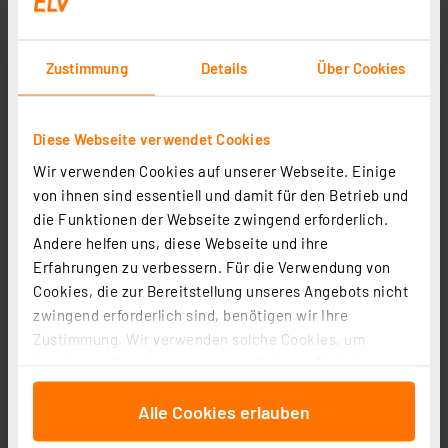
1
2
3
4
5
(20)
Zustimmung
Details
Über Cookies
49,95 €
inkl. MwSt.
Informationen zu Versandkosten
Diese Webseite verwendet Cookies
Wir verwenden Cookies auf unserer Webseite. Einige
von ihnen sind essentiell und damit für den Betrieb und
die Funktionen der Webseite zwingend erforderlich.
Andere helfen uns, diese Webseite und ihre
Erfahrungen zu verbessern. Für die Verwendung von
Cookies, die zur Bereitstellung unseres Angebots nicht
zwingend erforderlich sind, benötigen wir Ihre
Zustimmung. Wir verwenden solche Cookies, um
Inhalte und Anzeigen zu personalisieren, Funktionen
für soziale Medien anbieten zu können und die Zugriffe
Alle Cookies erlauben
auf unsere Website zu analysieren. Außerdem geben
wir Informationen zu Ihrer Verwendung unserer Website