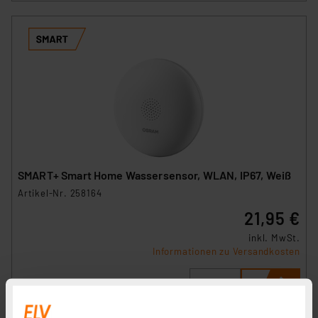
SMART+ Smart Home Wassersensor, WLAN, IP67, Weiß
Artikel-Nr. 258164
21,95 €
inkl. MwSt.
Informationen zu Versandkosten