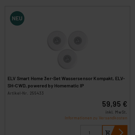
Überwachungsprogrammen verarbeiten, ohne dass
hiergegen Klagemöglichkeiten für Europäer bestehen.
Unsere Kooperation mit diesen Dienstleistern stützt
sich auf die Standarddatenschutzklauseln der
Europäischen Kommission sowie einer eigenen
Beurteilung der mit der Datenübermittlung,
insbesondere der Art der übermittelten Daten,
verbundenen Risiken.“
Impressum
|
Datenschutzerklärung
ELV Smart Home 3er-Set Wassersensor Kompakt, ELV-
SH-CWD, powered by Homematic IP
Artikel-Nr. 255433
59,95 €
inkl. MwSt.
Informationen zu Versandkosten