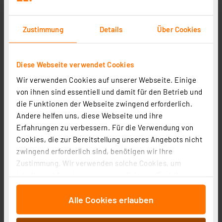
Zustimmung
Details
Über Cookies
Diese Webseite verwendet Cookies
Wir verwenden Cookies auf unserer Webseite. Einige
von ihnen sind essentiell und damit für den Betrieb und
H-Tronic Wasserpegelschalter WPS 1000 V2 mit 10
die Funktionen der Webseite zwingend erforderlich.
Meter Sensorkabel
Andere helfen uns, diese Webseite und ihre
Artikel-Nr. 100743
Erfahrungen zu verbessern. Für die Verwendung von
1
2
3
4
5
Cookies, die zur Bereitstellung unseres Angebots nicht
(65)
zwingend erforderlich sind, benötigen wir Ihre
45,00 €
Zustimmung. Wir verwenden solche Cookies, um
Inhalte und Anzeigen zu personalisieren, Funktionen
inkl. MwSt.
Informationen zu Versandkosten
für soziale Medien anbieten zu können und die Zugriffe
Alle Cookies erlauben
auf unsere Website zu analysieren. Außerdem geben
wir Informationen zu Ihrer Verwendung unserer Website