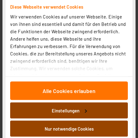
Diese Webseite verwendet Cookies
Wir verwenden Cookies auf unserer Webseite. Einige
von ihnen sind essentiell und damit für den Betrieb und
die Funktionen der Webseite zwingend erforderlich.
Andere helfen uns, diese Webseite und ihre
Erfahrungen zu verbessern. Für die Verwendung von
Cookies, die zur Bereitstellung unseres Angebots nicht
zwingend erforderlich sind, benötigen wir Ihre
Zustimmung. Wir verwenden solche Cookies, um
Inhalte und Anzeigen zu personalisieren, Funktionen
für soziale Medien anbieten zu können und die Zugriffe
Alle Cookies erlauben
auf unsere Website zu analysieren. Außerdem geben
wir Informationen zu Ihrer Verwendung unserer Website
ELV Bausatz Schalter-Fernbedienung, ELV-SH-SRC8
an unsere Partner für soziale Medien, Werbung und
Artikel-Nr. 160800
Einstellungen
Analysen weiter. Unsere Partner führen diese
19,95 €
Informationen möglicherweise mit weiteren Daten
inkl. MwSt.
zusammen, die Sie ihnen bereitgestellt haben oder die
Nur notwendige Cookies
Informationen zu Versandkosten
sie im Rahmen Ihrer Nutzung der Dienste gesammelt