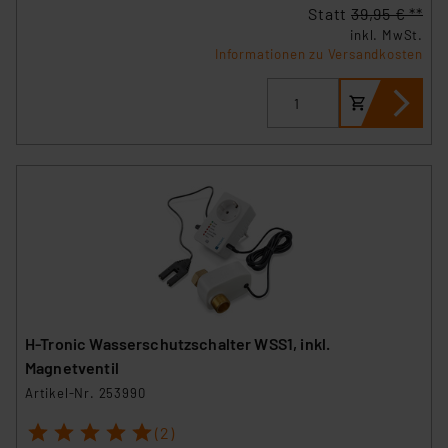
Europäischen Kommission sowie einer eigenen
Statt
39,95 € **
Beurteilung der mit der Datenübermittlung,
inkl. MwSt.
insbesondere der Art der übermittelten Daten,
Informationen zu Versandkosten
verbundenen Risiken.“
Impressum
|
Datenschutzerklärung
H-Tronic Wasserschutzschalter WSS1, inkl.
Magnetventil
Artikel-Nr. 253990
1
2
3
4
5
(2)