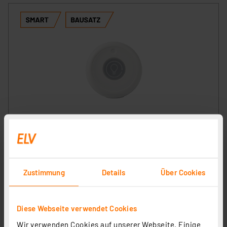
ELV Smart Home Bausatz Fernbedienung Kompakt ELV-
SH-CRC, powered by Homematic IP
Artikel-Nr. 161251
1
2
3
4
5
(1)
Zustimmung
Details
Über Cookies
22,95 €
inkl. MwSt.
Informationen zu Versandkosten
Diese Webseite verwendet Cookies
Wir verwenden Cookies auf unserer Webseite. Einige