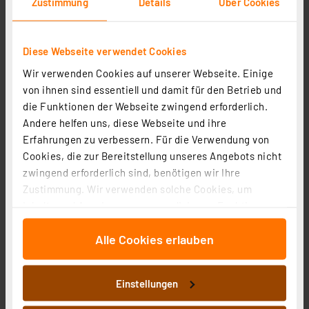
Zustimmung
Details
Über Cookies
inkl. MwSt.
Informationen zu Versandkosten
Diese Webseite verwendet Cookies
Wir verwenden Cookies auf unserer Webseite. Einige
von ihnen sind essentiell und damit für den Betrieb und
die Funktionen der Webseite zwingend erforderlich.
Andere helfen uns, diese Webseite und ihre
Erfahrungen zu verbessern. Für die Verwendung von
Cookies, die zur Bereitstellung unseres Angebots nicht
zwingend erforderlich sind, benötigen wir Ihre
Zustimmung. Wir verwenden solche Cookies, um
Inhalte und Anzeigen zu personalisieren, Funktionen
für soziale Medien anbieten zu können und die Zugriffe
Alle Cookies erlauben
auf unsere Website zu analysieren. Außerdem geben
EZVIZ Smart Home Türschlossantrieb, Smart Lock
wir Informationen zu Ihrer Verwendung unserer Website
Artikel-Nr. 254479
an unsere Partner für soziale Medien, Werbung und
Einstellungen
Analysen weiter. Unsere Partner führen diese
159,99 €
Informationen möglicherweise mit weiteren Daten