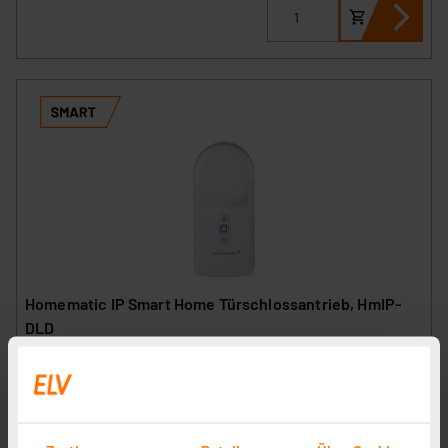
Homematic IP Smart Home Türschlossantrieb, HmIP-
DLD
Artikel-Nr. 154952
1
2
3
4
5
(16)
129,95 €