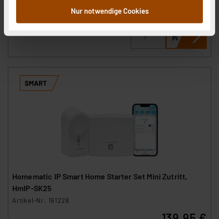
inkl. MwSt.
zusammen, die Sie ihnen bereitgestellt haben oder die
Nur notwendige Cookies
Informationen zu Versandkosten
sie im Rahmen Ihrer Nutzung der Dienste gesammelt
haben. Indem Sie auf „Alle akzeptieren“ klicken,
stimmen Sie sowohl dem Speichern und Abrufen von
Informationen auf Ihrem gerät (§25 Abs.1 TTDSG) sowie
der anschließenden Weiterverarbeitung für die
nachfolgend dargestellten bzw. die von Ihnen
ausgewählten Verarbeitungszwecke (Art. 6 Abs.1a DSG-
VO) zu. Eine detaillierte Auflistung der einzelnen
Cookies nach Zweck und Anbieter ist durch Klick auf
den Button „Ablehnen oder Einstellungen“ abrufbar. Sie
können die Verwendung nicht notwendiger Cookies
ablehnen oder ihr ganz oder teilweise zustimmen. Ihre
erteilte Zustimmung können Sie jederzeit unter dem
Link „Cookie Einstellungen“ anpassen oder widerrufen.
Homematic IP Smart Home Starter Set Mini Zutritt,
Die Rechtmäßigkeit der Speicherung, Abrufung und
HmIP-SK25
Weiterverarbeitung dieser Daten zur Auswertung und
Artikel-Nr. 161228
Analyse bis zum Zeitpunkt des Widerrufs bleibt hiervon
139,95 €