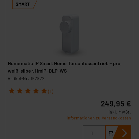
Homematic IP Smart Home Türschlossantrieb – pro,
weiß‑silber, HmIP‑DLP‑WS
Artikel-Nr. 162822
1
2
3
4
5
(1)
249,95 €
inkl. MwSt.
Informationen zu Versandkosten