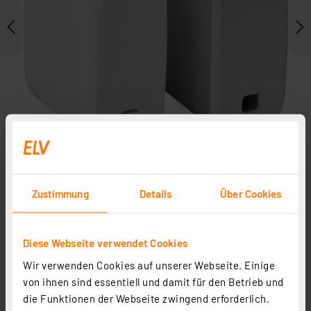
Lieferung inkl. weißer und silberner Abdeckung
Zustimmung
Details
Über Cookies
Weitere Modelle
Zubehör
Diese Webseite verwendet Cookies
Wir verwenden Cookies auf unserer Webseite. Einige
Passender Bausatz
von ihnen sind essentiell und damit für den Betrieb und
die Funktionen der Webseite zwingend erforderlich.