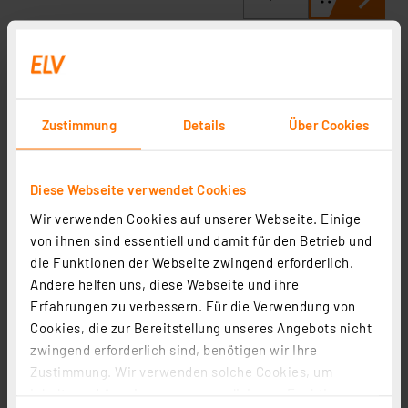
Zustimmung
Details
Über Cookies
Diese Webseite verwendet Cookies
Ei Electronics Rauchmelder Ei650, Stand-alone-Gerät,
Wir verwenden Cookies auf unserer Webseite. Einige
10-Jahres-Batterie
von ihnen sind essentiell und damit für den Betrieb und
Artikel-Nr. 107563
die Funktionen der Webseite zwingend erforderlich.
Andere helfen uns, diese Webseite und ihre
1
2
3
4
5
(212)
Erfahrungen zu verbessern. Für die Verwendung von
Cookies, die zur Bereitstellung unseres Angebots nicht
21,70 €
zwingend erforderlich sind, benötigen wir Ihre
inkl. MwSt.
Zustimmung. Wir verwenden solche Cookies, um
Informationen zu Versandkosten
Inhalte und Anzeigen zu personalisieren, Funktionen