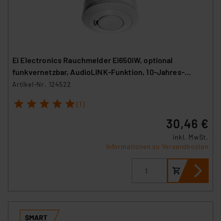
Ei Electronics Rauchmelder Ei650iW, optional
funkvernetzbar, AudioLINK-Funktion, 10-Jahres-
Batterie
Artikel-Nr. 124522
1
2
3
4
5
(1)
30,46 €
inkl. MwSt.
Informationen zu Versandkosten