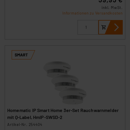
Datenschutz nach EU-Standards eingestuft wird. So
inkl. MwSt.
Informationen zu Versandkosten
besteht etwa das Risiko, dass US-Behörden
personenbezogene Daten in
Überwachungsprogrammen verarbeiten, ohne dass
hiergegen Klagemöglichkeiten für Europäer bestehen.
Unsere Kooperation mit diesen Dienstleistern stützt
sich auf die Standarddatenschutzklauseln der
Europäischen Kommission sowie einer eigenen
Beurteilung der mit der Datenübermittlung,
insbesondere der Art der übermittelten Daten,
verbundenen Risiken.“
Impressum
|
Datenschutzerklärung
Homematic IP Smart Home 3er-Set Rauchwarnmelder
mit Q-Label, HmIP-SWSD-2
Artikel-Nr. 254404