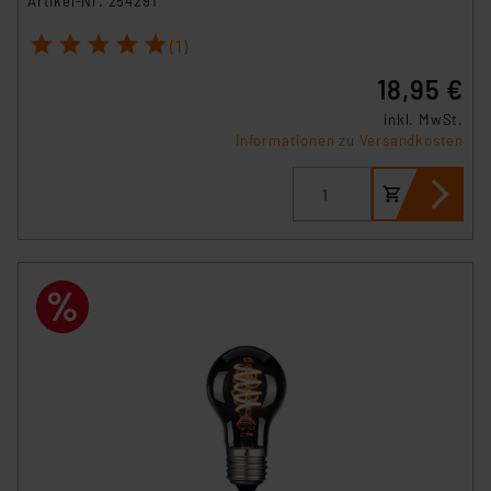
Artikel-Nr. 254291
Angemessenheitsbeschluss der EU. Dies bedeutet,
dass die USA als Land mit unzureichendem
1
2
3
4
5
(1)
Datenschutz nach EU-Standards eingestuft wird. So
18,95 €
besteht etwa das Risiko, dass US-Behörden
personenbezogene Daten in
inkl. MwSt.
Informationen zu Versandkosten
Überwachungsprogrammen verarbeiten, ohne dass
hiergegen Klagemöglichkeiten für Europäer bestehen.
Unsere Kooperation mit diesen Dienstleistern stützt
sich auf die Standarddatenschutzklauseln der
Europäischen Kommission sowie einer eigenen
Beurteilung der mit der Datenübermittlung,
insbesondere der Art der übermittelten Daten,
verbundenen Risiken.“
Impressum
|
Datenschutzerklärung