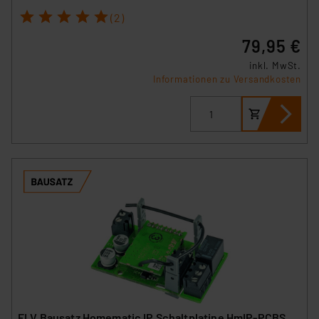
1
2
3
4
5
(2)
79,95 €
inkl. MwSt.
Informationen zu Versandkosten
ELV Bausatz Homematic IP Schaltplatine HmIP-PCBS