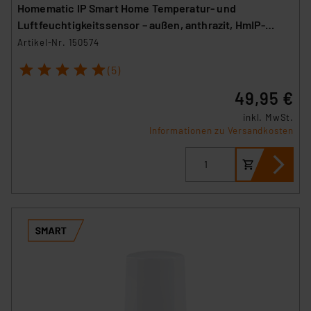
Homematic IP Smart Home Temperatur- und
Luftfeuchtigkeitssensor – außen, anthrazit, HmIP-
STHO-A
Artikel-Nr. 150574
1
2
3
4
5
(5)
49,95 €
inkl. MwSt.
Informationen zu Versandkosten