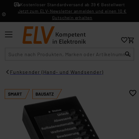
Kostenloser Standardversand ab 39 € Bestellwert
Jetzt zum ELV-Newsletter anmelden und einen 10 €
Gutschein erhalten
Suche
Funksender (Hand- und Wandsender)