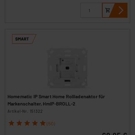
Homematic IP Smart Home Rollladenaktor für
Markenschalter, HmIP-BROLL-2
Artikel-Nr. 151322
1
2
3
4
5
(50)