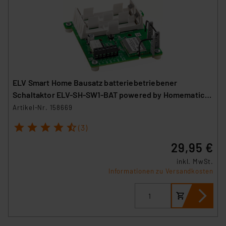
ELV Smart Home Bausatz batteriebetriebener
Schaltaktor ELV-SH-SW1-BAT powered by Homematic
IP
Artikel-Nr. 158669
1
2
3
4
5
(3)
29,95 €
inkl. MwSt.
Informationen zu Versandkosten