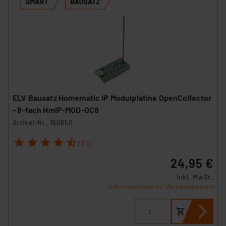
Impressum
|
Datenschutzerklärung
ELV Bausatz Homematic IP Modulplatine OpenCollector
- 8-fach HmIP-MOD-OC8
Artikel-Nr. 150850
1
2
3
4
5
(31)
24,95 €
inkl. MwSt.
Informationen zu Versandkosten