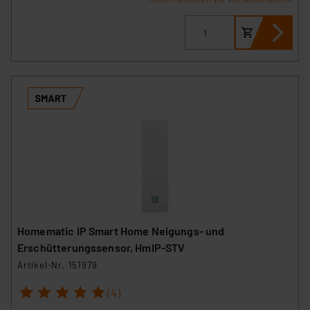
Homematic IP Smart Home Neigungs- und
Erschütterungssensor, HmIP-STV
Artikel-Nr. 151979
1
2
3
4
5
(4)