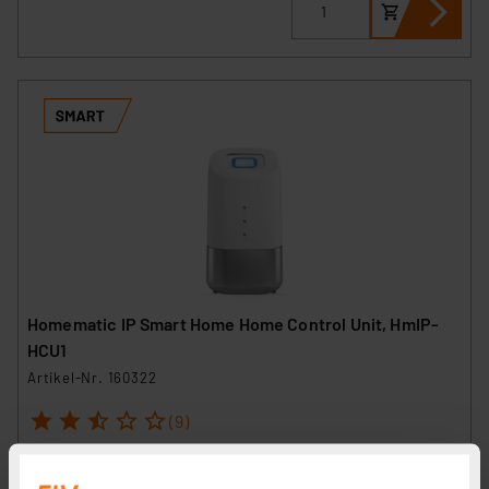
Homematic IP Smart Home Home Control Unit, HmIP-
HCU1
Artikel-Nr. 160322
1
2
3
4
5
(9)
299,95 €