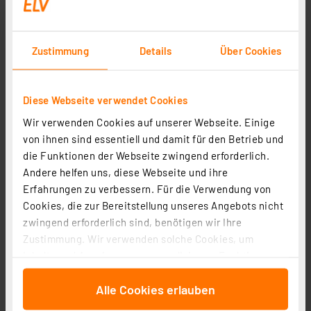
inkl. MwSt.
Informationen zu Versandkosten
Zustimmung
Details
Über Cookies
Diese Webseite verwendet Cookies
Wir verwenden Cookies auf unserer Webseite. Einige
von ihnen sind essentiell und damit für den Betrieb und
die Funktionen der Webseite zwingend erforderlich.
Andere helfen uns, diese Webseite und ihre
Erfahrungen zu verbessern. Für die Verwendung von
Cookies, die zur Bereitstellung unseres Angebots nicht
zwingend erforderlich sind, benötigen wir Ihre
Zustimmung. Wir verwenden solche Cookies, um
Homematic IP Smart Home Access Point 2, Anthrazit,
Inhalte und Anzeigen zu personalisieren, Funktionen
HmIP-HAP2-A
für soziale Medien anbieten zu können und die Zugriffe
Artikel-Nr. 161345
Alle Cookies erlauben
auf unsere Website zu analysieren. Außerdem geben
wir Informationen zu Ihrer Verwendung unserer Website
59,95 €