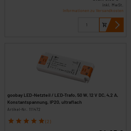
personenbezogene Daten in
inkl. MwSt.
Überwachungsprogrammen verarbeiten, ohne dass
Informationen zu Versandkosten
hiergegen Klagemöglichkeiten für Europäer bestehen.
Unsere Kooperation mit diesen Dienstleistern stützt
sich auf die Standarddatenschutzklauseln der
Europäischen Kommission sowie einer eigenen
Beurteilung der mit der Datenübermittlung,
insbesondere der Art der übermittelten Daten,
verbundenen Risiken.“
Impressum
|
Datenschutzerklärung
goobay LED-Netzteil / LED-Trafo, 50 W, 12 V DC, 4,2 A,
Konstantspannung, IP20, ultraflach
Artikel-Nr. 111472
1
2
3
4
5
(2)