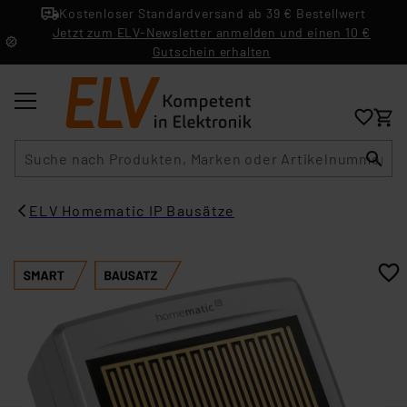
Kostenloser Standardversand ab 39 € Bestellwert
Jetzt zum ELV-Newsletter anmelden und einen 10 €
Gutschein erhalten
Suche
ELV Homematic IP Bausätze