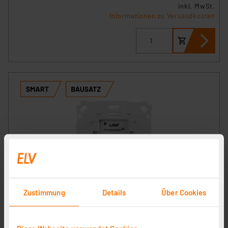
inkl. MwSt.
Informationen zu Versandkosten
ELV ARR-Bausatz Homematic IP Dimmaktor für
Zustimmung
Details
Über Cookies
Markenschalter HmIP-BDT
Artikel-Nr. 152336