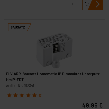
ELV ARR-Bausatz Homematic IP Dimmaktor Unterputz
HmIP-FDT
Artikel-Nr. 152341
1
2
3
4
5
(8)
49,95 €