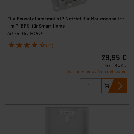
Beurteilung der mit der Datenübermittlung,
insbesondere der Art der übermittelten Daten,
verbundenen Risiken.“
ELV Bausatz Homematic IP Netzteil für Markenschalter
HmIP-BPS, für Smart Home
Impressum
|
Datenschutzerklärung
Artikel-Nr. 143484
1
2
3
4
5
(11)
29,95 €
inkl. MwSt.
Informationen zu Versandkosten