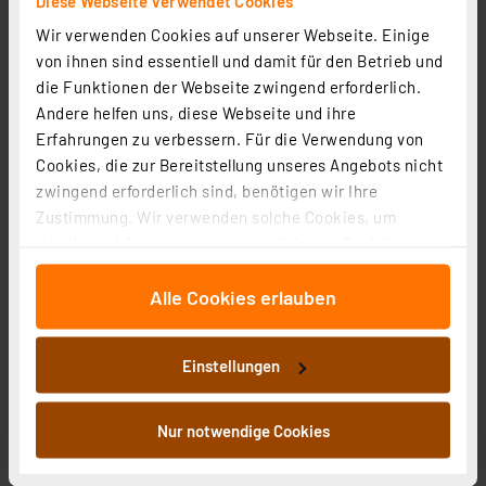
Diese Webseite verwendet Cookies
1
2
3
4
5
(9)
Wir verwenden Cookies auf unserer Webseite. Einige
49,95 €
von ihnen sind essentiell und damit für den Betrieb und
inkl. MwSt.
die Funktionen der Webseite zwingend erforderlich.
Informationen zu Versandkosten
Andere helfen uns, diese Webseite und ihre
Erfahrungen zu verbessern. Für die Verwendung von
Cookies, die zur Bereitstellung unseres Angebots nicht
zwingend erforderlich sind, benötigen wir Ihre
Zustimmung. Wir verwenden solche Cookies, um
Inhalte und Anzeigen zu personalisieren, Funktionen
für soziale Medien anbieten zu können und die Zugriffe
Alle Cookies erlauben
auf unsere Website zu analysieren. Außerdem geben
wir Informationen zu Ihrer Verwendung unserer Website
an unsere Partner für soziale Medien, Werbung und
Einstellungen
Analysen weiter. Unsere Partner führen diese
Informationen möglicherweise mit weiteren Daten
zusammen, die Sie ihnen bereitgestellt haben oder die
Nur notwendige Cookies
sie im Rahmen Ihrer Nutzung der Dienste gesammelt
ELV Bausatz Homematic IP 3-fach-Funk-Dimmaktor für
haben. Indem Sie auf „Alle akzeptieren“ klicken,