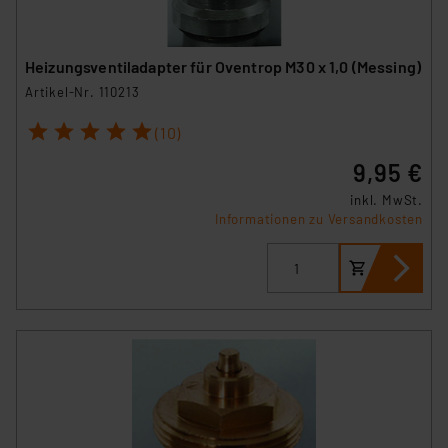
Heizungsventiladapter für Oventrop M30 x 1,0 (Messing)
Artikel-Nr. 110213
1
2
3
4
5
(10)
9,95 €
inkl. MwSt.
Informationen zu Versandkosten