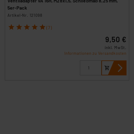
Ventiladapter VA 16H, M28x1,5, Schließmaß 8,25 mm,
5er-Pack
Artikel-Nr. 121098
1
2
3
4
5
(7)
9,50 €
inkl. MwSt.
Informationen zu Versandkosten