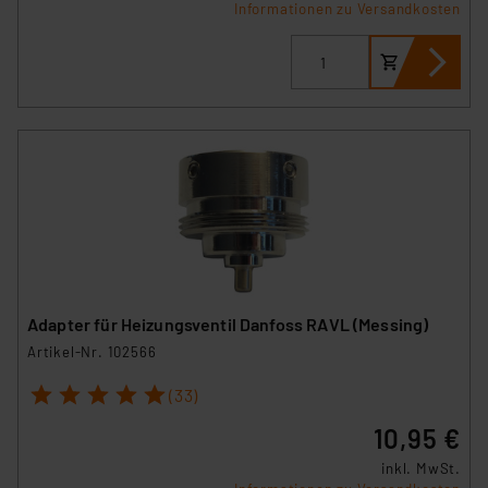
Informationen zu Versandkosten
Adapter für Heizungsventil Danfoss RAVL (Messing)
Artikel-Nr. 102566
1
2
3
4
5
(33)
10,95 €
inkl. MwSt.