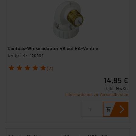
Europäischen Kommission sowie einer eigenen
Beurteilung der mit der Datenübermittlung,
insbesondere der Art der übermittelten Daten,
verbundenen Risiken.“
Impressum
|
Datenschutzerklärung
Danfoss-Winkeladapter RA auf RA-Ventile
Artikel-Nr. 126002
1
2
3
4
5
(2)
14,95 €
inkl. MwSt.
Informationen zu Versandkosten