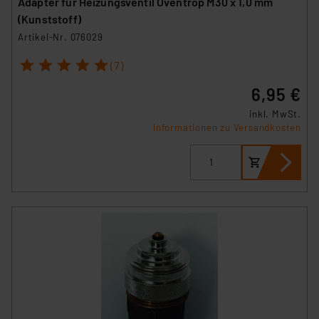
Adapter für Heizungsventil Oventrop M30 x 1,0 mm
(Kunststoff)
Artikel-Nr. 076029
1
2
3
4
5
(7)
6,95 €
inkl. MwSt.
Informationen zu Versandkosten