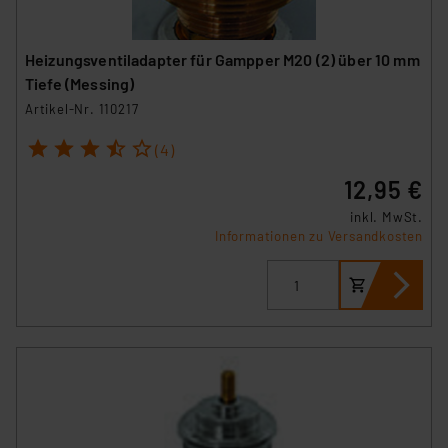
Heizungsventiladapter für Gampper M20 (2) über 10 mm
Tiefe (Messing)
Artikel-Nr. 110217
1
2
3
4
5
(4)
12,95 €
inkl. MwSt.
Informationen zu Versandkosten