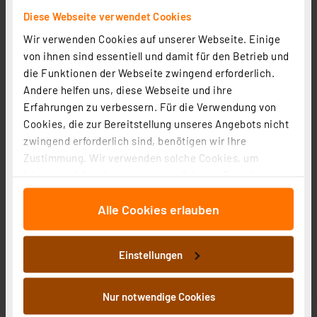
Diese Webseite verwendet Cookies
Wir verwenden Cookies auf unserer Webseite. Einige
von ihnen sind essentiell und damit für den Betrieb und
die Funktionen der Webseite zwingend erforderlich.
Ventiladapter VA 19H, M30x1,5, Schließmaß 6,5 mm, 5er-
Andere helfen uns, diese Webseite und ihre
Pack
Erfahrungen zu verbessern. Für die Verwendung von
Artikel-Nr. 121097
Cookies, die zur Bereitstellung unseres Angebots nicht
1
2
3
4
5
(3)
zwingend erforderlich sind, benötigen wir Ihre
Zustimmung. Wir verwenden solche Cookies, um
14,95 €
Inhalte und Anzeigen zu personalisieren, Funktionen
inkl. MwSt.
für soziale Medien anbieten zu können und die Zugriffe
Informationen zu Versandkosten
Alle Cookies erlauben
auf unsere Website zu analysieren. Außerdem geben
wir Informationen zu Ihrer Verwendung unserer Website
an unsere Partner für soziale Medien, Werbung und
Einstellungen
Analysen weiter. Unsere Partner führen diese
Informationen möglicherweise mit weiteren Daten
zusammen, die Sie ihnen bereitgestellt haben oder die
Nur notwendige Cookies
sie im Rahmen Ihrer Nutzung der Dienste gesammelt