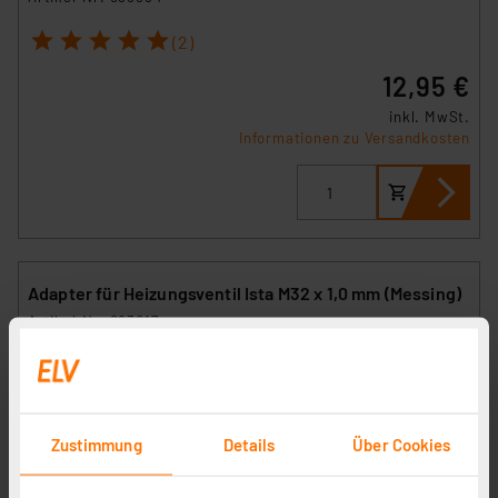
1
2
3
4
5
(2)
12,95 €
inkl. MwSt.
Informationen zu Versandkosten
Adapter für Heizungsventil Ista M32 x 1,0 mm (Messing)
Artikel-Nr. 083017
1
2
3
4
5
(8)
10,95 €
inkl. MwSt.
Zustimmung
Details
Über Cookies
Informationen zu Versandkosten