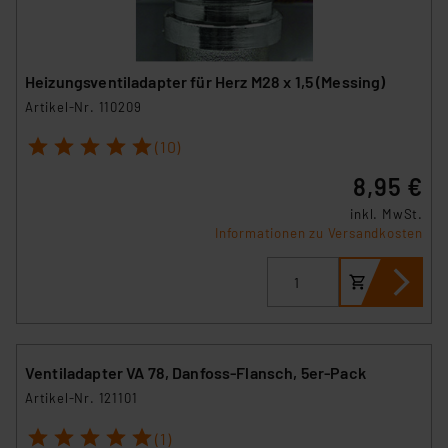
Heizungsventiladapter für Herz M28 x 1,5 (Messing)
Artikel-Nr. 110209
1
2
3
4
5
(10)
8,95 €
inkl. MwSt.
Informationen zu Versandkosten
Ventiladapter VA 78, Danfoss-Flansch, 5er-Pack
Artikel-Nr. 121101
1
2
3
4
5
(1)