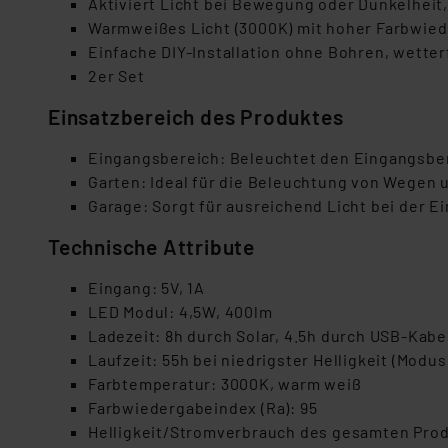
Aktiviert Licht bei Bewegung oder Dunkelheit
Warmweißes Licht (3000K) mit hoher Farbwie
Einfache DIY-Installation ohne Bohren, wetter
2er Set
Einsatzbereich des Produktes
Eingangsbereich: Beleuchtet den Eingangsber
Garten: Ideal für die Beleuchtung von Wegen 
Garage: Sorgt für ausreichend Licht bei der Ei
Technische Attribute
Eingang: 5V, 1A
LED Modul: 4,5W, 400lm
Ladezeit: 8h durch Solar, 4.5h durch USB-Kabe
Laufzeit: 55h bei niedrigster Helligkeit (Modus
Farbtemperatur: 3000K, warm weiß
Farbwiedergabeindex (Ra): 95
Helligkeit/Stromverbrauch des gesamten Prod