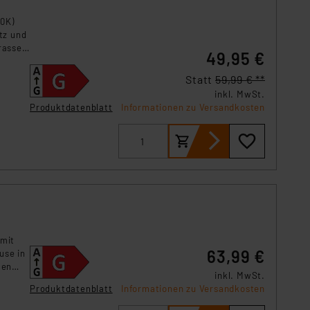
s Land mit unzureichendem
örden personenbezogene
00K)
tz und
r Europäer bestehen.
rrassen
ln der Europäischen
49,95 €
 Art der übermittelten
Statt
59,99 € **
inkl. MwSt.
Produktdatenblatt
Informationen zu Versandkosten
 mit
63,99 €
use in
len
inkl. MwSt.
Produktdatenblatt
Informationen zu Versandkosten