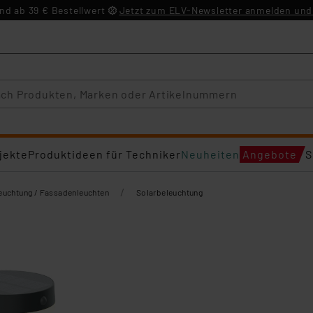
d ab 39 € Bestellwert
Jetzt zum ELV-Newsletter anmelden und 
jekte
Produktideen für Techniker
Neuheiten
Angebote
S
/
euchtung / Fassadenleuchten
Solarbeleuchtung