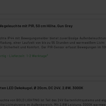
Wegeleuchte mit PIR, 50 cm Höhe, Gun Grey
chte IP44 mit Bewegungsmelder bietet zuverlässige Außenbeleuchtun
fladung, einer Laufzeit von bis zu 55 Stunden und warmweißem Licht
 für Sicherheit und Komfort. Der PIR-Sensor erfasst Bewegungen im 10
6m Entfernung. Wetterfest und einfach zu installieren, ist sie ideal fü
rtig - Lieferzeit: 1-2 Werktage²
rten LED Dekokugel, Ø 20cm, DC 24V, 2.8W, 3000K
euchte von BOLD LIGHTING ist Teil des 24V Gartenlichtsystems und ei
zielte Lichtakzente im Außenbereich. Mit 2,8W Leistung, 3000K warmw