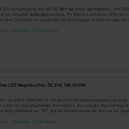
9
ngemessenheitsbeschluss der EU. Dies bedeutet, dass die USA al
rds eingestuft wird. So besteht etwa das Risiko, dass US-Beh
 LED Gartenleuchte mit 24V DC Betrieb bietet warmweißes Licht (30
eal zur stilvollen Außenbeleuchtung. Mit 450 lm Lichtstrom, IP44-Schu
ammen verarbeiten, ohne dass hiergegen Klagemöglichkeiten fü
 über Controller ist sie perfekt für Gartenwege, Einfahrten oder Te
en Dienstleistern stützt sich auf die Standarddatenschutzklause
nen Beurteilung der mit der Datenübermittlung, insbesondere der
rtig - Lieferzeit: 1-2 Werktage²
.“
klärung
rten LED Wegeleuchte, DC 24V, 5W, 3000K
8
hte von BOLD LIGHTING ist Teil des 24V Gartenlichtsystems und sorgt
 Licht für eine angenehme Atmosphäre. Das robuste Aluminiumgehä
ite Abstrahlwinkel von 120° und die Dimmfunktion machen sie zur idea
Terrassen oder Beete. IP44-Schutz und einfache Montage inklusive.
rtig - Lieferzeit: 1-2 Werktage²