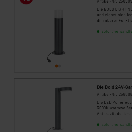
Artikel-Nr. 25850
Für die USA besteht kein A
Datenschutz nach EU-Standa
Die BOLD LIGHTING
und eignet sich id
Daten in Überwachungsprogr
dimmbarer Funktion
Unsere Kooperation mit dies
geeignet.
Kommission sowie einer eige
sofort versandfe
Daten, verbundenen Risiken
Impressum
|
Datenschutzer
Die Bold 24V-Ga
Artikel-Nr. 25850
Die LED Pollerleuc
3000K warmweißem
Anthrazit, der bre
Lösung für Wege, 
sofort versandfe