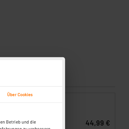
Über Cookies
44,99 €
en Betrieb und die
-Akku
nt
Erfahrungen zu verbessern.