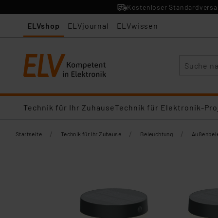
Kostenloser Standardversan
ELVshop
ELVjournal
ELVwissen
Suche
Technik für Ihr Zuhause
Technik für Elektronik-Pro
/
/
/
Startseite
Technik für Ihr Zuhause
Beleuchtung
Außenbel