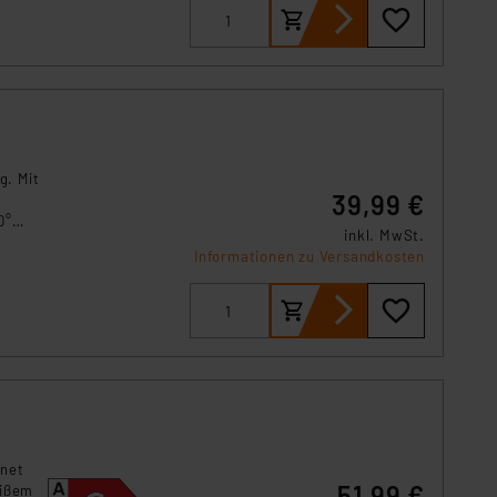
g. Mit
39,99 €
0°
inkl. MwSt.
r den
Informationen zu Versandkosten
gnet
51,99 €
eißem