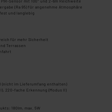
, PIR-Sensor mit 100° und 2-6m Reichweite
dergabe (Ra 95) für angenehme Atmosphäre
fest und langlebig
eich für mehr Sicherheit
und Terrassen
nfahrt
l (nicht im Lieferumfang enthalten)
 I), 220-fache Erkennung (Modus II)
ukts: 180lm, max. 5W