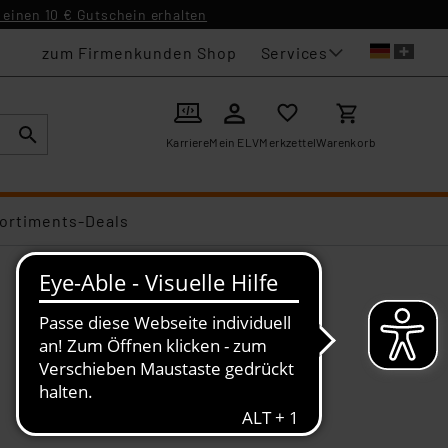
einen 10 € Gutschein erhalten
Services
zum Firmenkunden Shop
Karriere
Mein ELV
Merkzettel
Warenkorb
ortiments-Deals