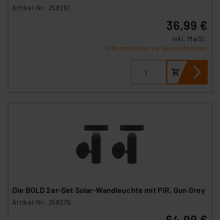
Artikel-Nr. 258281
personenbezogene Daten in
Überwachungsprogrammen verarbeiten, ohne dass
36,99 €
hiergegen Klagemöglichkeiten für Europäer bestehen.
inkl. MwSt.
Unsere Kooperation mit diesen Dienstleistern stützt
Informationen zu Versandkosten
sich auf die Standarddatenschutzklauseln der
Europäischen Kommission sowie einer eigenen
Beurteilung der mit der Datenübermittlung,
insbesondere der Art der übermittelten Daten,
verbundenen Risiken.“
Impressum
|
Datenschutzerklärung
Die BOLD 2er-Set Solar-Wandleuchte mit PIR, Gun Grey
Artikel-Nr. 258276
64,99 €