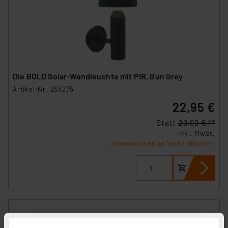
Die BOLD Solar-Wandleuchte mit PIR, Gun Grey
Artikel-Nr. 258275
22,95 €
Statt
29,99 € **
inkl. MwSt.
Informationen zu Versandkosten