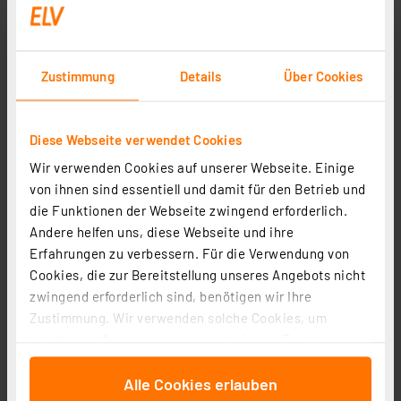
Zustimmung
Details
Über Cookies
Die Bold Solar-Wandleuchte mit PIR, Gun Grey
Artikel-Nr. 258279
Diese Webseite verwendet Cookies
34,99 €
Wir verwenden Cookies auf unserer Webseite. Einige
von ihnen sind essentiell und damit für den Betrieb und
inkl. MwSt.
Informationen zu Versandkosten
die Funktionen der Webseite zwingend erforderlich.
Andere helfen uns, diese Webseite und ihre
Erfahrungen zu verbessern. Für die Verwendung von
Cookies, die zur Bereitstellung unseres Angebots nicht
zwingend erforderlich sind, benötigen wir Ihre
Zustimmung. Wir verwenden solche Cookies, um
Inhalte und Anzeigen zu personalisieren, Funktionen
für soziale Medien anbieten zu können und die Zugriffe
Alle Cookies erlauben
auf unsere Website zu analysieren. Außerdem geben