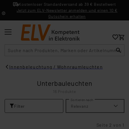
Kostenloser Standardversand ab 39 € Bestellwert
Jetzt zum ELV-Newsletter anmelden und einen 10 €
Gutschein erhalten
Suche
Innenbeleuchtung / Wohnraumleuchten
Unterbauleuchten
16 Produkte
Sortieren nach
Filter
Relevanz
Seite 2 von 1