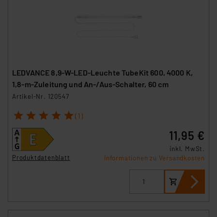
personenbezogene Daten in
Überwachungsprogrammen verarbeiten, ohne dass
hiergegen Klagemöglichkeiten für Europäer bestehen.
Unsere Kooperation mit diesen Dienstleistern stützt
sich auf die Standarddatenschutzklauseln der
Europäischen Kommission sowie einer eigenen
LEDVANCE 8,9-W-LED-Leuchte TubeKit 600, 4000 K,
Beurteilung der mit der Datenübermittlung,
1,8-m-Zuleitung und An-/Aus-Schalter, 60 cm
insbesondere der Art der übermittelten Daten,
Artikel-Nr. 120547
verbundenen Risiken.“
1
2
3
4
5
(1)
Impressum
|
Datenschutzerklärung
11,95 €
inkl. MwSt.
Produktdatenblatt
Informationen zu Versandkosten