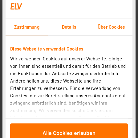
Zustimmung
Details
Über Cookies
Diese Webseite verwendet Cookies
HEITRONIC 4-W-LED-Lichtleiste FRANKFURT, 370 lm,
Wir verwenden Cookies auf unserer Webseite. Einige
4000 K, weitere Lichtleisten anreihbar, 28,8 cm
von ihnen sind essentiell und damit für den Betrieb und
Artikel-Nr. 253051
die Funktionen der Webseite zwingend erforderlich.
13,95 €
Andere helfen uns, diese Webseite und ihre
Erfahrungen zu verbessern. Für die Verwendung von
Statt
15,95 € **
Cookies, die zur Bereitstellung unseres Angebots nicht
inkl. MwSt.
Produktdatenblatt
Informationen zu Versandkosten
zwingend erforderlich sind, benötigen wir Ihre
Zustimmung. Wir verwenden solche Cookies, um
Inhalte und Anzeigen zu personalisieren, Funktionen
für soziale Medien anbieten zu können und die Zugriffe
Alle Cookies erlauben
auf unsere Website zu analysieren. Außerdem geben