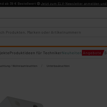
d ab 39 € Bestellwert
Jetzt zum ELV-Newsletter anmelden und 
jekte
Produktideen für Techniker
Neuheiten
Angebote
S
/
euchtung / Wohnraumleuchten
Unterbauleuchten