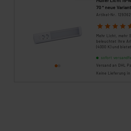
Müller Licht 15
70 * neue Variant
„Einige Drittanbieter verar
Artikel-Nr. 129362
dieser Drittanbieter umfasst
Nähere Infos zu diesen Drit
1
2
3
4
5
Für die USA besteht kein A
Mehr Licht, mehr 
Datenschutz nach EU-Standa
beleuchtet Ihre Ar
Daten in Überwachungsprogr
(4000 K) und biet
Unsere Kooperation mit dies
Elektrowerkzeuge
sofort versandfe
Kommission sowie einer eige
Versand an DHL Pa
Daten, verbundenen Risiken
Keine Lieferung i
Impressum
|
Datenschutzer