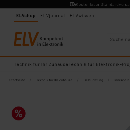
Kostenloser Standardversan
ELVshop
ELVjournal
ELVwissen
Suche
Technik für Ihr Zuhause
Technik für Elektronik-Pro
/
/
/
Startseite
Technik für Ihr Zuhause
Beleuchtung
Innenbel