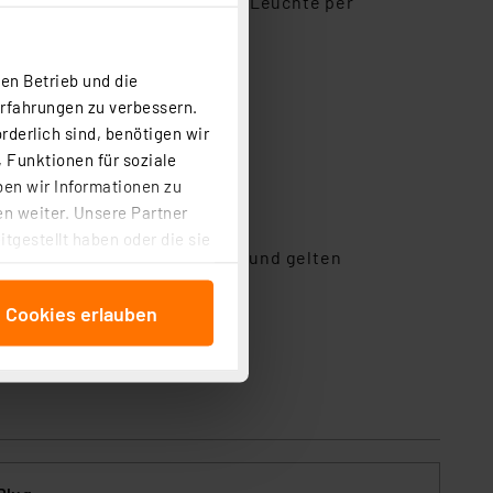
nge Anschlussleitung wird die Leuchte per
en Betrieb und die
Erfahrungen zu verbessern.
rderlich sind, benötigen wir
 Funktionen für soziale
ben wir Informationen zu
n weiter. Unsere Partner
tgestellt haben oder die sie
n dieser Garantie unberührt und gelten
cken, stimmen Sie sowohl
lich.)
anschließenden
e Cookies erlauben
beitungszwecke (Art. 6
 ist durch Klick auf den
 Cookies ablehnen oder ihr
 „Cookie Einstellungen“
tung dieser Daten zur
ser-Einstellungen können
r erneut angezeigt wird.