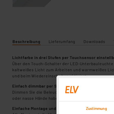
Beschreibung
Lieferumfang
Downloads
Lichtfarbe in drei Stufen per Touchsensor einstell
Über den Touch-Schalter der LED-Unterbauleuchte k
kaltweißes Licht zum Arbeiten und warmweißes Lic
und beim Wiedereinschalten aktiviert.
Einfach dimmbar per Sensorschalter
Dimmen Sie die Beleuchtung exakt auf die gewünsc
oder nasse Hände haben.
Einfache Montage und Installation
Zustimmung