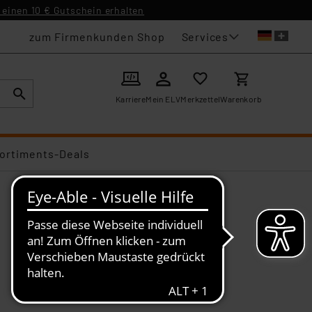
einen 10 € Gutschein erhalten
Services
zum Firmenkunden Shop
Karriere
Mein ELV
Merkzettel
Warenkorb
ortiments-Deals