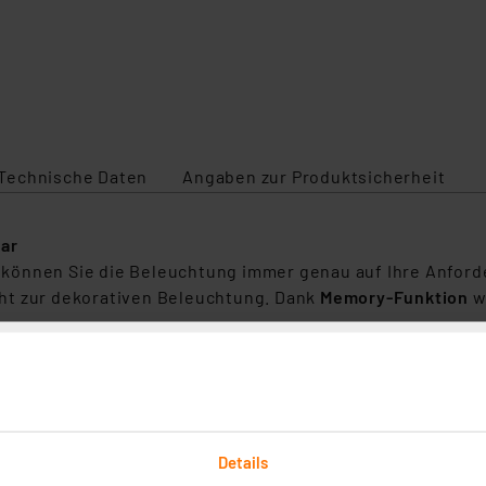
Technische Daten
Angaben zur Produktsicherheit
bar
önnen Sie die Beleuchtung immer genau auf Ihre Anforder
ht zur dekorativen Beleuchtung. Dank
Memory-Funktion
w
hte Intensität. Dies geschieht dank Bewegungssensor be
Details