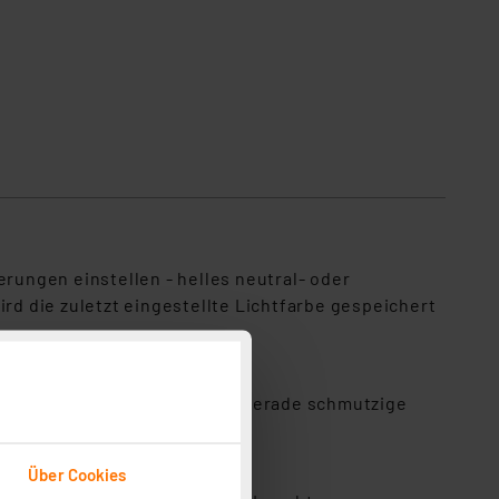
Farbtemperatur einstellbar
ungen einstellen - helles neutral- oder
ird die zuletzt eingestellte Lichtfarbe gespeichert
rührungslos, ideal wenn Sie gerade schmutzige
Über Cookies