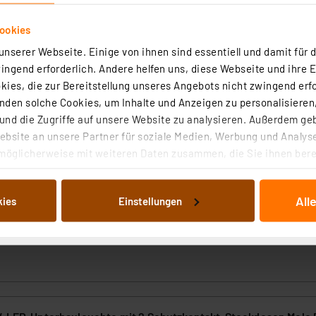
 Lieferumfang enthalten. Über die mitgelieferte 1,5 m la
ookies
nserer Webseite. Einige von ihnen sind essentiell und damit für d
alter einstellbar (3000, 4000 und 6500 K)
ngend erforderlich. Andere helfen uns, diese Webseite und ihre 
dex 80 Ra
ies, die zur Bereitstellung unseres Angebots nicht zwingend erfo
chalten den vorherigen Zustand wieder her
den solche Cookies, um Inhalte und Anzeigen zu personalisieren,
per mitgeliefertem Steckernetzteil
nd die Zugriffe auf unsere Website zu analysieren. Außerdem ge
.000 Betriebsstunden
bsite an unsere Partner für soziale Medien, Werbung und Analyse
möglicherweise mit weiteren Daten zusammen, die Sie ihnen berei
ie
(Die gesetzlichen Gewährleistungsansprüche bleiben vo
 Dienste gesammelt haben. Indem Sie auf „Alle akzeptieren“ kli
der gesetzlichen Gewährleistungsansprüche ist unentgelt
von Informationen auf Ihrem gerät (§25 Abs.1 TTDSG) sowie der 
All
kies
Einstellungen
nachfolgend dargestellten bzw. die von Ihnen ausgewählten Verar
illierte Auflistung der einzelnen Cookies nach Zweck und Anbieter
n Sie in den Downloads.
ellungen“ abrufbar. Sie können die Verwendung nicht notwendiger
en. Ihre erteilte Zustimmung können Sie jederzeit unter dem Link
Die Rechtmäßigkeit der Speicherung, Abrufung und Weiterverarbei
zum Zeitpunkt des Widerrufs bleibt hiervon unberührt. Ihre Brow
ellungen nicht längerfristig gespeichert werden und dieses Banne