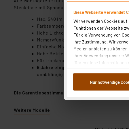
Alle Montageteile für eine Unterbaumontage sind im
Steckdose mit Spannung versorgt.
Diese Webseite verwendet C
Max. 540 lm Lichtstrom (bei 6500 K)
Wir verwenden Cookies auf u
Farbtemperatur in 3 Stufen per Touch-Sch
Funktionen der Webseite zwi
Hohe Lichtqualität mit Farbwiedergabein
Für die Verwendung von Cook
Memoryfunktion: stellt beim Wiedereins
Ihre Zustimmung. Wir verwen
Einfache Montage, Spannungsversorgung 
Medien anbieten zu können u
Hohe Betriebslebensdauer mit bis zu 25
Ihrer Verwendung unserer We
Für trockene Innenräume geeignet, IP20
führen diese Informationen 
5 Jahre eingeschränkte Herstellergarant
im Rahmen Ihrer Nutzung der
unabhängig davon. Die Inanspruchnahme 
dem Speichern und Abrufen 
Nur notwendige Coo
Weiterverarbeitung für die 
Abs.1a DSG-VO) zu. Eine deta
Die Garantiebestimmungen zu diesem Produkt finde
Button „Ablehnen oder Einst
ganz oder teilweise zustimm
Weitere Modelle
anpassen oder widerrufen. 
Auswertung und Analyse bis 
dazu führen, dass die Einst