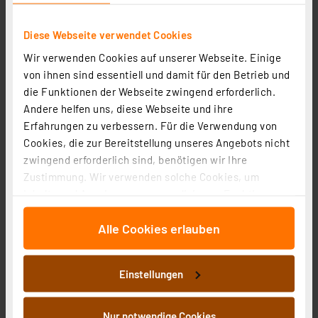
Diese Webseite verwendet Cookies
Wir verwenden Cookies auf unserer Webseite. Einige
LEDVANCE 3er-Set 19-W-LED-Leuchte TubeKit 1200,
von ihnen sind essentiell und damit für den Betrieb und
3000 K, 1,8-m-Zuleitung und An-/Aus-Schalter, 120 cm
die Funktionen der Webseite zwingend erforderlich.
Artikel-Nr. 254044
Andere helfen uns, diese Webseite und ihre
43,95 €
Erfahrungen zu verbessern. Für die Verwendung von
inkl. MwSt.
Cookies, die zur Bereitstellung unseres Angebots nicht
Produktdatenblatt
Informationen zu Versandkosten
zwingend erforderlich sind, benötigen wir Ihre
Zustimmung. Wir verwenden solche Cookies, um
Inhalte und Anzeigen zu personalisieren, Funktionen
für soziale Medien anbieten zu können und die Zugriffe
Alle Cookies erlauben
auf unsere Website zu analysieren. Außerdem geben
wir Informationen zu Ihrer Verwendung unserer Website
an unsere Partner für soziale Medien, Werbung und
Einstellungen
Analysen weiter. Unsere Partner führen diese
Informationen möglicherweise mit weiteren Daten
zusammen, die Sie ihnen bereitgestellt haben oder die
Nur notwendige Cookies