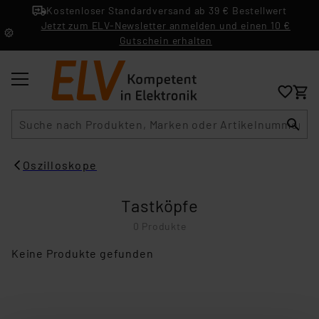
Kostenloser Standardversand ab 39 € Bestellwert
Jetzt zum ELV-Newsletter anmelden und einen 10 €
Gutschein erhalten
Suche
Oszilloskope
Tastköpfe
0 Produkte
Keine Produkte gefunden