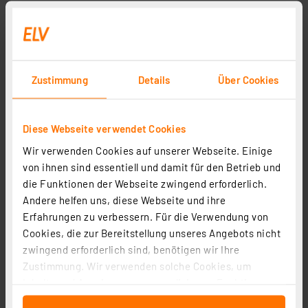
Sicherheits-Krokodilklemme XKK-1001, schwarz, 4 mm
Artikel-Nr. 043779
3,95 €
Zustimmung
Details
Über Cookies
inkl. MwSt.
Informationen zu Versandkosten
Diese Webseite verwendet Cookies
Wir verwenden Cookies auf unserer Webseite. Einige
von ihnen sind essentiell und damit für den Betrieb und
die Funktionen der Webseite zwingend erforderlich.
Seite 1 von 1
Andere helfen uns, diese Webseite und ihre
Erfahrungen zu verbessern. Für die Verwendung von
Cookies, die zur Bereitstellung unseres Angebots nicht
zwingend erforderlich sind, benötigen wir Ihre
Zustimmung. Wir verwenden solche Cookies, um
Inhalte und Anzeigen zu personalisieren, Funktionen
für soziale Medien anbieten zu können und die Zugriffe