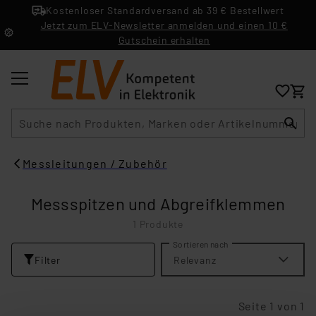
Kostenloser Standardversand ab 39 € Bestellwert
Jetzt zum ELV-Newsletter anmelden und einen 10 €
Gutschein erhalten
Suche
Messleitungen / Zubehör
Messspitzen und Abgreifklemmen
1 Produkte
Sortieren nach
Filter
Relevanz
Seite 1 von 1